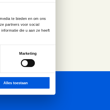
maar wordt pas
er tussen de regels
 media te bieden en om ons
n, scherper te
ze partners voor social
 voelen.
nformatie die u aan ze heeft
Marketing
Alles toestaan