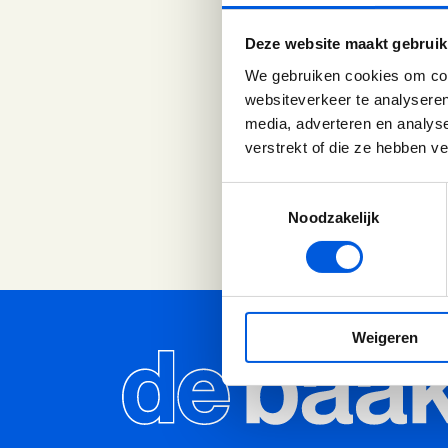
pas écht effectief als
Deze website maakt gebruik
krachtig als je durft t
We gebruiken cookies om cont
gebeurt — en hoe je d
websiteverkeer te analyseren
luisteren en de juiste
media, adverteren en analys
verstrekt of die ze hebben v
Luister op Spotify
B
Toestemmingsselectie
Noodzakelijk
Weigeren