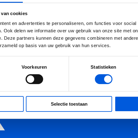
 je je kunt verplaatsen in de ander. Dat begint met bewustzijn, 
 van cookies
e vertrouwen op je intuïtie. Want intuïtie helpt je aanvoelen wat 
ent en advertenties te personaliseren, om functies voor social
aarop afstemt. Hoe het helpt intuïtie om beter contact te make
. Ook delen we informatie over uw gebruik van onze site met on
 snaar te raken? Niet door harder te zenden, maar door beter te
e. Deze partners kunnen deze gegevens combineren met andere i
erzameld op basis van uw gebruik van hun services.
ekijk op YouTube
Voorkeuren
Statistieken
Selectie toestaan