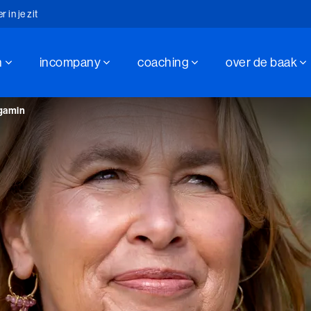
in je zit
n
incompany
coaching
over de baak
hap sinds 1947
in je zit
rgamin