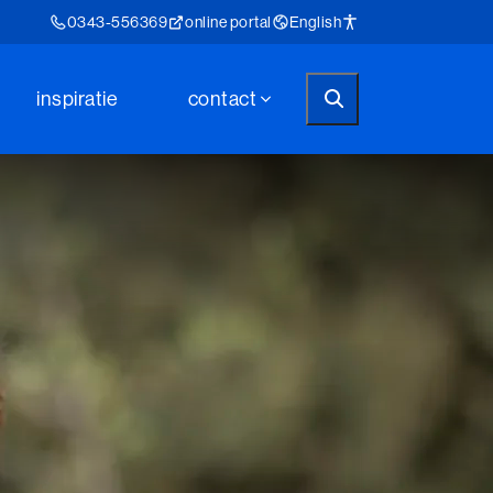
0343-556369
online portal
English
inspiratie
contact