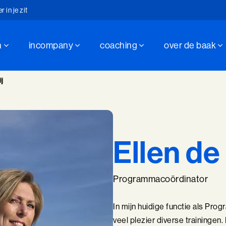
in je zit
n
incompany
coaching
over de baak
hap sinds 1947
in je zit
ij
Ellen de
Programmacoördinator
In mijn huidige functie als Pr
veel plezier diverse trainingen