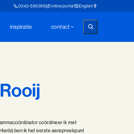
0343-556369
online portal
English
inspiratie
contact
 Rooij
ogrammacoördinator coördineer ik met
. Hierbij ben ik het eerste aanspreekpunt