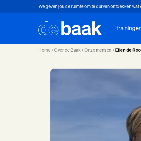
We geven jou de ruimte om te durven ontdekken wat er 
Je brengt iets in beweging als je stilstaat
traininge
Het trainingsinstituut voor ontwikkeling en leidersc
We geven jou de ruimte om te durven ontdekken wat er 
Home
Over de Baak
Onze mensen
Ellen de Roo
Je brengt iets in beweging als je stilstaat