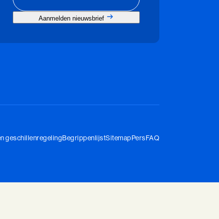
Aanmelden nieuwsbrief
en geschillenregeling
Begrippenlijst
Sitemap
Pers
FAQ