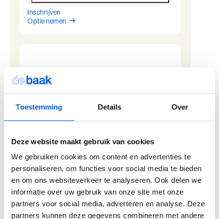
Inschrijven
BaakBoost - Driebergen
Optie nemen
4 januari
09:00 - 22:00
5 januari
09:45 - 22:00
6 januari
09:45 - 22:00
7 januari
09:45 - 17:00
22 februari
Locatie
Beschikbaarheid
Driebergen-Rijsenburg
Beschikbaar
Toestemming
Details
Over
Planning modules
Deze website maakt gebruik van cookies
Inschrijven
BaakBoost - Driebergen
Optie nemen
We gebruiken cookies om content en advertenties te
22 februari
09:00 - 22:00
personaliseren, om functies voor social media te bieden
23 februari
09:45 - 22:00
en om ons websiteverkeer te analyseren. Ook delen we
24 februari
09:45 - 22:00
informatie over uw gebruik van onze site met onze
25 februari
09:45 - 17:00
19 april
partners voor social media, adverteren en analyse. Deze
partners kunnen deze gegevens combineren met andere