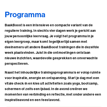
Leiderschap, Mens en Technologie
Programma
Leidinggeven aan eigenwijze Professionals
Leidinggeven aan eigenwijze Professionals (BaakBoost)
BaakBoost is een intensieve en compacte variant van de
reguliere training. In slechts vier dagen werk je gericht aan
Leren Leiden
jouw persoonlijke leervraag. Je volgt het programma in je
eigen leergroep, maar komt tegelijkertijd samen met
Leren Leiden (BaakBoost)
deelnemers uit andere BaakBoost trainingen die in dezelfde
week plaatsvinden. Juist in die ontmoetingen ontstaan
Management van Mensen
nieuwe inzichten, waardevolle gesprekken en onverwachte
perspectieven.
Management van Mensen (BaakBoost)
Naast het inhoudelijke trainingsprogramma is er volop ruimte
Moeilijke Gesprekken Voeren
voor inspiratie, energie en ontspanning. Start je dag met een
vitale check-in en kies uit activiteiten zoals yoga, bootcamp,
Moeilijke Gesprekken Voeren (BaakBoost)
schermen of zelfs een ijsbad. In de avond creëren we
momenten van verbinding en reflectie, met onder andere een
Perfectionisme in Balans
inspiratieavond en een feestavond.