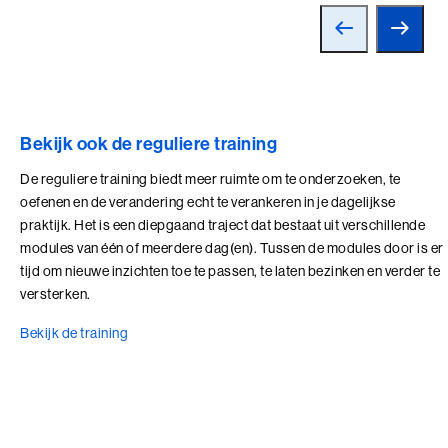
Talent Ontwikkelings Programma (BaakBoost)
Teamleiderschap
Veilig Leiden
Young Executives Program
Bekijk ook de reguliere training
Young Executives Program Compact
De reguliere training biedt meer ruimte om te onderzoeken, te
oefenen en de verandering echt te verankeren in je dagelijkse
praktijk. Het is een diepgaand traject dat bestaat uit verschillende
modules van één of meerdere dag(en). Tussen de modules door is er
tijd om nieuwe inzichten toe te passen, te laten bezinken en verder te
versterken.
Bekijk de training