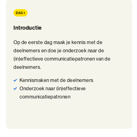
Perfectionisme in Balans (BaakBoost)
DAG 1
Persoonlijke Kracht
Introductie
Persoonlijke Kracht (BaakBoost)
Op de eerste dag maak je kennis met de
Professioneel Adviseren
deelnemers en doe je onderzoek naar de
Professioneel Adviseren (BaakBoost)
(in)effectieve communicatiepatronen van de
deelnemers.
Projectmanagement
Kennismaken met de deelnemers
Senior Excellence
Onderzoek naar (in)effectieve
communicatiepatronen
Strategisch Adviseren
Strategisch Leiderschap Programma
Talent Ontwikkelings Programma