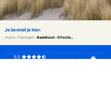
Je bevindt je hier:
Home
Trainingen
BaakBoost - Effectie...
8,5
Onze waardering van
7968 deelnemers
Laat je elke maand inspireren
met o.a. podcasts en artikelen over leiderschap en
persoonlijke ontwikkeling.