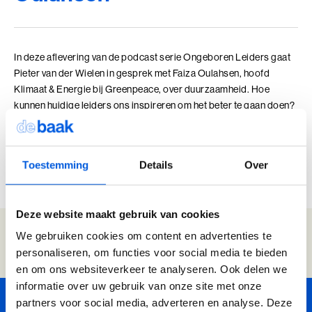
Adviesgesprek trainingen
Young Talent
Personal Coaching
Missie en visie
Thema's
Adviesgesprek Incompany
Professionals
Executive Coaching
Locaties
Communicatie
In deze aflevering van de podcast serie Ongeboren Leiders gaat
Veelgestelde vragen
Professionele vaardigheden
Loopbaancoaching
Onze mensen
Invloed en verandermanagement
Pieter van der Wielen in gesprek met Faiza Oulahsen, hoofd
Pers of samenwerkingen
Klimaat & Energie bij Greenpeace, over duurzaamheid. Hoe
Teams
Keuzes maken: Reflact-now
Positieve impact
Leiderschap
kunnen huidige leiders ons inspireren om het beter te gaan doen?
En welke kwaliteiten van leiders gaan we de komende 75 jaar
Stevige basis voor leiderschap
Leerfilosofie
Persoonlijke ontwikkeling
nodig hebben?
Verdiepend leiderschap
Werken bij
Toestemming
Details
Over
Luister op Spotify
Coach opleidingen
Bekijk op YouTube
Cultuur en leiderschapsontwikkeling
Onze locaties
Coach Practitioner
Deze website maakt gebruik van cookies
Maatschappelijke impact
NIEUW
Bezoek ons in Noordwijk of Driebergen
De Teamcoach
Adresgegevens
Je bevindt je hier:
Leiderschap, Mens en Technologie
We gebruiken cookies om content en advertenties te
Informatiebijeenkomst
Verdiep je leiderschap in relatie tot technologie, AI
personaliseren, om functies voor social media te bieden
Home
Inspiratie
Ongeboren Leiders - ...
en strategie
en om ons websiteverkeer te analyseren. Ook delen we
Ontwikkel oordeelsvermogen in complexe
informatie over uw gebruik van onze site met onze
vraagstukken waar mens en technologie
partners voor social media, adverteren en analyse. Deze
8,5