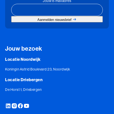
Jouw e-mailadres
Perfectionisme in Balans (BaakBoost)
Persoonlijke Kracht
Aanmelden nieuwsbrief
Persoonlijke Kracht (BaakBoost)
Professioneel Adviseren
Professioneel Adviseren (BaakBoost)
Jouw bezoek
Projectmanagement
Locatie Noordwijk
Senior Excellence
Koningin Astrid Boulevard 23, Noordwijk
Locatie Driebergen
Strategisch Adviseren
De Horst 1, Driebergen
Strategisch Leiderschap Programma
Talent Ontwikkelings Programma