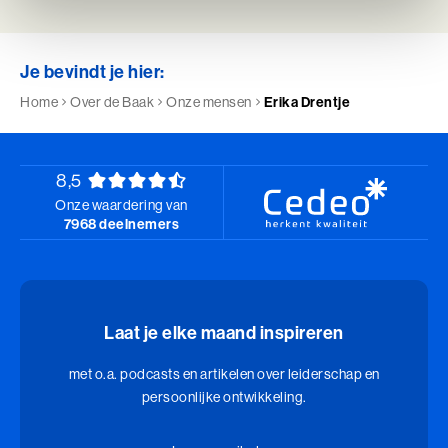
Leiderschap, Mens en Technologie
Leidinggeven aan eigenwijze Professionals
Je bevindt je hier:
Home
Over de Baak
Onze mensen
Erika Drentje
Leidinggeven aan eigenwijze Professionals (BaakBoost)
Leren Leiden
8,5
Leren Leiden (BaakBoost)
Onze waardering van
7968 deelnemers
Management van Mensen
Management van Mensen (BaakBoost)
Moeilijke Gesprekken Voeren
Laat je elke maand inspireren
Moeilijke Gesprekken Voeren (BaakBoost)
met o.a. podcasts en artikelen over leiderschap en
persoonlijke ontwikkeling.
Perfectionisme in Balans