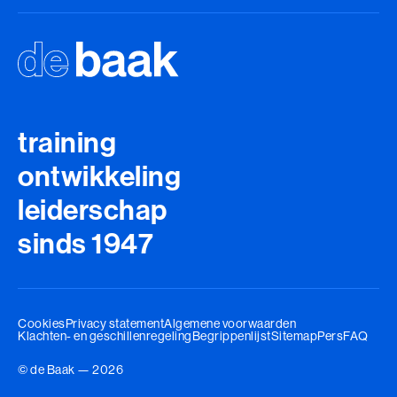
Talent Ontwikkelings Programma (BaakBoost)
Teamleiderschap
Veilig Leiden
Young Executives Program
training
Young Executives Program Compact
ontwikkeling
leiderschap
sinds 1947
Cookies
Privacy statement
Algemene voorwaarden
Klachten- en geschillenregeling
Begrippenlijst
Sitemap
Pers
FAQ
© de Baak — 2026