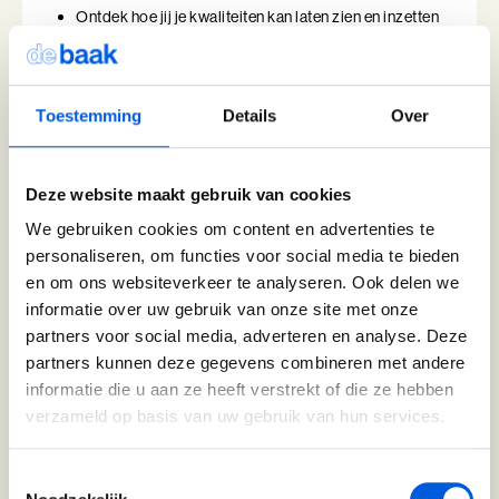
Ontdek hoe jij je kwaliteiten kan laten zien en inzetten
Coachend Leiderschap
Vergroot je zichtbaarheid op een manier die bij jou
past
Coachend Leiderschap (BaakBoost)
2 modules in 4 dagen
Toestemming
Details
Over
2+ jaar werkervaring
Communicatie met Impact
De Essentie
Deze website maakt gebruik van cookies
Perfectionisme in Balans
We gebruiken cookies om content en advertenties te
De Informele Leider
Blijf ambitieus zonder jezelf voorbij te lopen
personaliseren, om functies voor social media te bieden
(241)
De Informele Leider (BaakBoost)
en om ons websiteverkeer te analyseren. Ook delen we
informatie over uw gebruik van onze site met onze
Leer anders kijken naar je overtuigingen
De Zelfbewuste Leider
partners voor social media, adverteren en analyse. Deze
Ervaar hoe je verantwoordelijkheid delegeert en
partners kunnen deze gegevens combineren met andere
loslaat
Effectieve Persoonlijke Communicatie
informatie die u aan ze heeft verstrekt of die ze hebben
Leer hoe je je tijd en kwaliteiten effectiever kan
inzetten
verzameld op basis van uw gebruik van hun services.
Effectieve Persoonlijke Communicatie (BaakBoost)
Je bent een professional die hoge eisen stelt aan
zichzelf
High Performance Leadership
Toestemmingsselectie