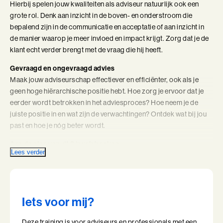
Hierbij spelen jouw kwaliteiten als adviseur natuurlijk ook een
grote rol. Denk aan inzicht in de boven- en onderstroom die
Coachend Leiderschap
bepalend zijn in de communicatie en acceptatie of aan inzicht in
Coachend Leiderschap (BaakBoost)
de manier waarop je meer invloed en impact krijgt. Zorg dat je de
klant echt verder brengt met de vraag die hij heeft.
Communicatie met Impact
Gevraagd en ongevraagd advies
Maak jouw adviseurschap effectiever en efficiënter, ook als je
De Essentie
geen hoge hiërarchische positie hebt. Hoe zorg je ervoor dat je
eerder wordt betrokken in het adviesproces? Hoe neem je de
De Informele Leider
juiste positie in en wat zijn de verwachtingen? Ontdek wat bij jou
De Informele Leider (BaakBoost)
past en hoe je nóg beter wordt.
Aan de slag vanuit 3 invalshoeken
De Zelfbewuste Leider
Lees verder
Adviseur zijn is een vak bovenop de expertise die je al hebt. In de
BaakBoost variant van de training Professioneel Adviseren ga je
Effectieve Persoonlijke Communicatie
met je adviseurschap aan de slag vanuit 3 invalshoeken. Je
versterkt je technieken: je traint je adviesstijl,
Effectieve Persoonlijke Communicatie (BaakBoost)
Iets voor mij?
gespreksvaardigheden en interventie- en gedragsrepertoire. Ook
leer je omgaan met lastige situaties en weerstand. Je werkt aan
High Performance Leadership
Deze training is voor adviseurs en professionals met een