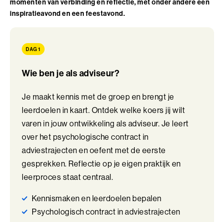
momenten van verbinding en reflectie, met onder andere een
Perfectionisme in Balans (BaakBoost)
inspiratieavond en een feestavond.
Persoonlijke Kracht
Persoonlijke Kracht (BaakBoost)
DAG 1
Professioneel Adviseren
Wie ben je als adviseur?
Professioneel Adviseren (BaakBoost)
Je maakt kennis met de groep en brengt je
leerdoelen in kaart. Ontdek welke koers jij wilt
Projectmanagement
varen in jouw ontwikkeling als adviseur. Je leert
Senior Excellence
over het psychologische contract in
adviestrajecten en oefent met de eerste
Strategisch Adviseren
gesprekken. Reflectie op je eigen praktijk en
leerproces staat centraal.
Strategisch Leiderschap Programma
Kennismaken en leerdoelen bepalen
Talent Ontwikkelings Programma
Psychologisch contract in adviestrajecten