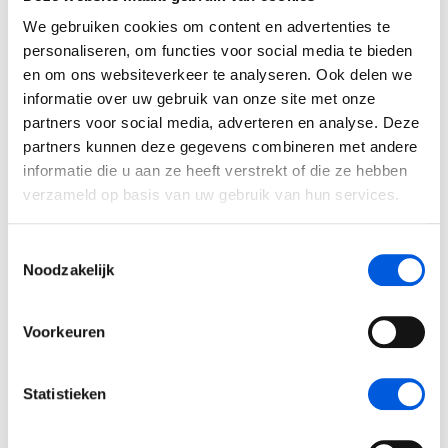
formulier in om de brochure en offerte per mail te
We gebruiken cookies om content en advertenties te
ontvangen.
personaliseren, om functies voor social media te bieden
Brochure en offerte
en om ons websiteverkeer te analyseren. Ook delen we
informatie over uw gebruik van onze site met onze
partners voor social media, adverteren en analyse. Deze
partners kunnen deze gegevens combineren met andere
informatie die u aan ze heeft verstrekt of die ze hebben
verzameld op basis van uw gebruik van hun services.
Trainers & coördinatie
Toestemmingsselectie
Noodzakelijk
Onze ervaren trainers dagen je uit om meer uit jezelf te
halen. Bij onze programmacoördinatoren kan je terecht
voor alle informatie en praktische vragen omtrent de
Voorkeuren
training.
Statistieken