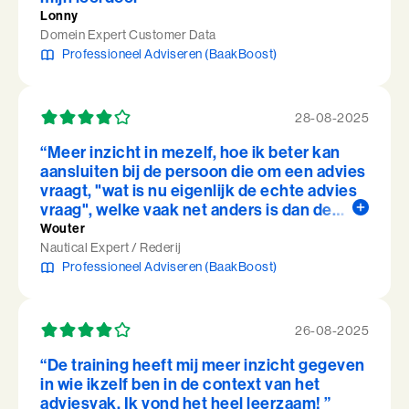
Lonny
Domein Expert Customer Data
Professioneel Adviseren (BaakBoost)
28-08-2025
“Meer inzicht in mezelf, hoe ik beter kan
aansluiten bij de persoon die om een advies
vraagt, "wat is nu eigenlijk de echte advies
vraag", welke vaak net anders is dan de
klant eigenlijk opdraagt. Het heeft me
Wouter
handvatten aangereikt om beter te worden
Nautical Expert / Rederij
in mijn vak.”
Professioneel Adviseren (BaakBoost)
26-08-2025
“De training heeft mij meer inzicht gegeven
in wie ikzelf ben in de context van het
adviesvak. Ik vond het heel leerzaam! ”