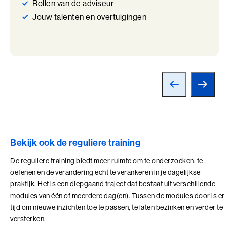
Talent Ontwikkelings Programma (BaakBoost)
Rollen van de adviseur
Jouw talenten en overtuigingen
Teamleiderschap
Veilig Leiden
Young Executives Program
Young Executives Program Compact
Bekijk ook de reguliere training
De reguliere training biedt meer ruimte om te onderzoeken, te
oefenen en de verandering echt te verankeren in je dagelijkse
praktijk. Het is een diepgaand traject dat bestaat uit verschillende
modules van één of meerdere dag(en). Tussen de modules door is er
tijd om nieuwe inzichten toe te passen, te laten bezinken en verder te
versterken.