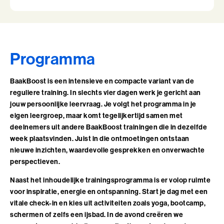
en hoe ik daar nog verder in kan groeien.
Leiderschap, Mens en Technologie
Leidinggeven aan eigenwijze Professionals
Leidinggeven aan eigenwijze Professionals (BaakBoost)
Programma
Leren Leiden
BaakBoost is een intensieve en compacte variant van de
reguliere training. In slechts vier dagen werk je gericht aan
Leren Leiden (BaakBoost)
jouw persoonlijke leervraag. Je volgt het programma in je
eigen leergroep, maar komt tegelijkertijd samen met
Management van Mensen
deelnemers uit andere BaakBoost trainingen die in dezelfde
week plaatsvinden. Juist in die ontmoetingen ontstaan
Management van Mensen (BaakBoost)
nieuwe inzichten, waardevolle gesprekken en onverwachte
perspectieven.
Moeilijke Gesprekken Voeren
Naast het inhoudelijke trainingsprogramma is er volop ruimte
Moeilijke Gesprekken Voeren (BaakBoost)
voor inspiratie, energie en ontspanning. Start je dag met een
vitale check-in en kies uit activiteiten zoals yoga, bootcamp,
Perfectionisme in Balans
schermen of zelfs een ijsbad. In de avond creëren we