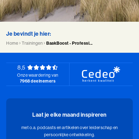
Je bevindt je hier:
Home
Trainingen
BaakBoost - Professi...
8,5
Onze waardering van
7968 deelnemers
Laat je elke maand inspireren
met o.a. podcasts en artikelen over leiderschap en
persoonlijke ontwikkeling.