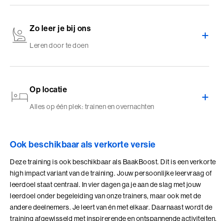
deze training gevolgd en is het uitgegroeid tot een van de
bekendste trainingen van de Baak. Hoewel organisaties,
technologie en de manieren van werken sterk zijn veranderd, zijn
Zo leer je bij ons
de thema’s in deze training nog net zo relevant als toen. Hoe blijf je
Leren door te doen
bij jezelf in contact met anderen? En hoe ga je om met spanning,
verschillen en verwachtingen?
Op locatie
Het heeft mij een prachtig en diep inzicht
gegeven in wie en wat ik ben.
Alles op één plek: trainen en overnachten
Ook beschikbaar als verkorte versie
Deze training is ook beschikbaar als BaakBoost. Dit is een verkorte
high impact variant van de training. Jouw persoonlijke leervraag of
leerdoel staat centraal. In vier dagen ga je aan de slag met jouw
leerdoel onder begeleiding van onze trainers, maar ook met de
andere deelnemers. Je leert van én met elkaar. Daarnaast wordt de
training afgewisseld met inspirerende en ontspannende activiteiten.