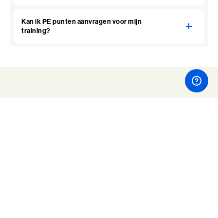
Kan ik PE punten aanvragen voor mijn
training?
Bekijk ook eens
Misschien zijn deze trainingen ook geschikt voor jou.
Senior Excellence
(26)
Ontdek een zingevend perspectief voor leven en werk
Maak een reis naar wie je oorspronkelijk bent