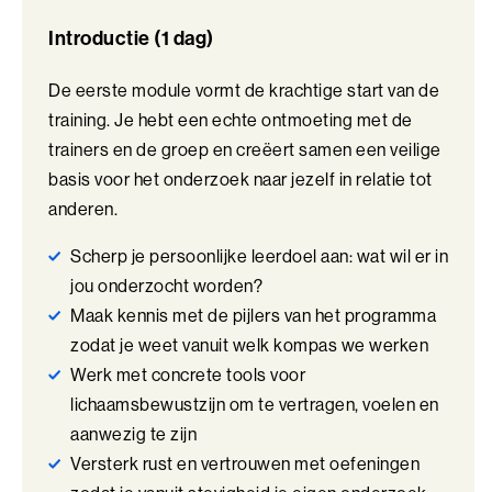
Perfectionisme in Balans (BaakBoost)
Inzichten uit Jungiaanse psychologie over persoonlijkheid en
Introductie (1 dag)
schaduwdelen
Persoonlijke Kracht
Principes uit psychosynthese, waarin hoofd, hart en lichaam
De eerste module vormt de krachtige start van de
met elkaar worden verbonden
Persoonlijke Kracht (BaakBoost)
training. Je hebt een echte ontmoeting met de
Oefeningen in hartcoherentie, waarbij met HRV-metingen
zichtbaar wordt hoe hart en hersenen samenwerken
trainers en de groep en creëert samen een veilige
Professioneel Adviseren
basis voor het onderzoek naar jezelf in relatie tot
Deze combinatie van psychologie, wetenschap en
Professioneel Adviseren (BaakBoost)
anderen.
ervaringsgericht leren helpt deelnemers om zowel inzicht als
praktische handvatten te ontwikkelen.
Projectmanagement
Scherp je persoonlijke leerdoel aan: wat wil er in
Wat kan de training opleveren?
jou onderzocht worden?
Senior Excellence
Maak kennis met de pijlers van het programma
Na deze training heb je een dieper inzicht in hoe jij reageert in
zodat je weet vanuit welk kompas we werken
Strategisch Adviseren
contact met anderen en welke patronen daarin een rol spelen.
Werk met concrete tools voor
Daardoor kun je bewuster handelen in situaties die eerder
Strategisch Leiderschap Programma
lichaamsbewustzijn om te vertragen, voelen en
spanning of frustratie opriepen.
aanwezig te zijn
Talent Ontwikkelings Programma
Je herkent sneller wat er in jou gebeurt tijdens gesprekken of
Versterk rust en vertrouwen met oefeningen
samenwerking