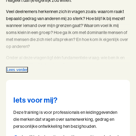
reageert dan je eigenlijk zou willen.
Coachend Leiderschap
Veel deelnemers herkennen zich in vragen zoals: waarom raakt
bepaald gedrag van anderen mij zo sterk? Hoe blijf ik bij mezelf
Coachend Leiderschap (BaakBoost)
wanneer iemand over mijn grenzen gaat? Waarom voel ik mij
soms klein in een groep? Hoe ga ik om met dominante mensen of
Communicatie met Impact
met mensen die zich niet uitspreken? En hoe kom ik eigenlijk over
op anderen?
De Essentie
Onder al deze vragen ligt één fundamentele vraag: wie ben ik en
De Informele Leider
hoe verhoud ik mij tot anderen?
Lees verder
In de training Ik en de Anderen onderzoek je deze vraag door te
De Informele Leider (BaakBoost)
ervaren wat er in jezelf gebeurt in contact met anderen. Je
onderzoekt hoe jouw gedrag, overtuigingen en patronen zijn
De Zelfbewuste Leider
ontstaan en wat dit betekent voor hoe je overkomt op anderen.
Iets voor mij?
Door dat inzicht ontstaat er ruimte om bewuster te kiezen hoe je
Effectieve Persoonlijke Communicatie
reageert in samenwerking en relaties. Dit verandert ook hoe je je
Deze training is voor professionals en leidinggevenden
voelt, kiest en beweegt in je leven.
Effectieve Persoonlijke Communicatie (BaakBoost)
die merken dat vragen over samenwerking, gedrag en
persoonlijke ontwikkeling hen bezighouden.
Je persoonlijkheid als patroon
High Performance Leadership