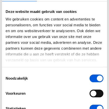
IA - Module 2 - Noordwijk
Deze website maakt gebruik van cookies
4 november
09:30 - 22:00
26 oktober
5 november
09:30 - 22:00
We gebruiken cookies om content en advertenties te
6 november
09:30 - 19:30
personaliseren, om functies voor social media te bieden
Locatie
Beschikbaarheid
Driebergen-Rijsenburg
Beschikbaar
en om ons websiteverkeer te analyseren. Ook delen we
informatie over uw gebruik van onze site met onze
IA - Module 3 - Noordwijk
Planning modules
partners voor social media, adverteren en analyse. Deze
7 december
13:30 - 22:00
partners kunnen deze gegevens combineren met andere
8 december
09:30 - 22:00
Inschrijven
IA - Module 1 - Driebergen
informatie die u aan ze heeft verstrekt of die ze hebben
9 december
09:30 - 15:30
Optie nemen
26 oktober
13:30 - 20:30
verzameld op basis van uw gebruik van hun services.
Toon alle data
IA - Module 2 - Driebergen
Toestemmingsselectie
25 november
09:30 - 22:00
Noodzakelijk
26 november
09:30 - 22:00
2027
27 november
09:30 - 19:30
Voorkeuren
IA - Module 3 - Driebergen
4 januari
13:30 - 22:00
Statistieken