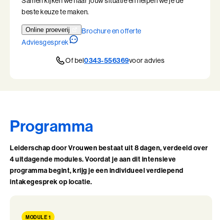
Samen kijken we naar jouw situatie en helpen we je de
Leiderschap, Mens en Technologie
beste keuze te maken.
Leidinggeven aan eigenwijze Professionals
Online proeverij
Brochure en offerte
Adviesgesprek
Leidinggeven aan eigenwijze Professionals (BaakBoost)
Of bel
0343-556369
voor advies
Leren Leiden
Leren Leiden (BaakBoost)
Management van Mensen
Programma
Management van Mensen (BaakBoost)
Leiderschap door Vrouwen bestaat uit 8 dagen, verdeeld over
Moeilijke Gesprekken Voeren
4 uitdagende modules. Voordat je aan dit intensieve
programma begint, krijg je een individueel verdiepend
Moeilijke Gesprekken Voeren (BaakBoost)
intakegesprek op locatie.
Perfectionisme in Balans
MODULE 1