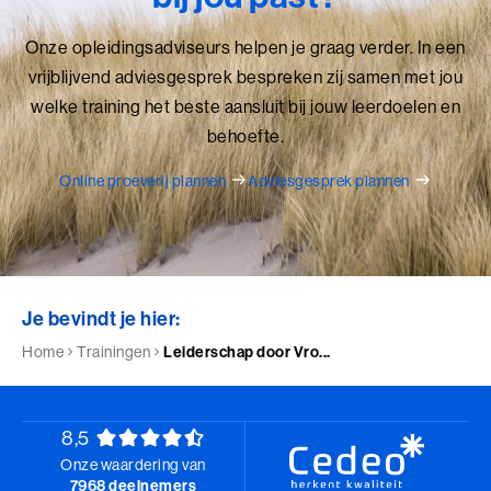
Onze opleidingsadviseurs helpen je graag verder. In een
vrijblijvend adviesgesprek bespreken zij samen met jou
welke training het beste aansluit bij jouw leerdoelen en
behoefte.
Online proeverij plannen
Adviesgesprek plannen
Je bevindt je hier:
Home
Trainingen
Leiderschap door Vro...
8,5
Onze waardering van
7968 deelnemers