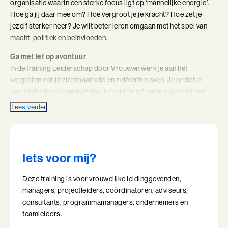
organisatie waarin een sterke focus ligt op ‘mannelijke energie’.
Hoe ga jij daar mee om? Hoe vergroot je je kracht? Hoe zet je
Coachend Leiderschap
jezelf sterker neer? Je wilt beter leren omgaan met het spel van
macht, politiek en beïnvloeden.
Coachend Leiderschap (BaakBoost)
Ga met lef op avontuur
Communicatie met Impact
In de training Leiderschap door Vrouwen werk je aan het
vergroten van je zichtbaarheid en zelfvertrouwen. Je breidt je
De Essentie
vaardigheden uit om met daadkracht en lef om te gaan met het
domein van macht en invloed. Je ontwikkelt je gevoel voor context
De Informele Leider
Lees verder
en vergroot je organisatiesensitiviteit. En je oefent hoe je beter
invloed uitoefent in verschillende situaties.
De Informele Leider (BaakBoost)
Ontdek je eigen stijl
De Zelfbewuste Leider
Iets voor mij?
Jouw doel is ook om dicht bij jezelf te blijven. Daarom ga je ook
op zoek naar wat jouw vrouwelijke kracht kan zijn. Hoe uit zich
Effectieve Persoonlijke Communicatie
Deze training is voor vrouwelijke leidinggevenden,
dit? Hoe kun je vanuit jouw eigen kwaliteiten en energie je
managers, projectleiders, coördinatoren, adviseurs,
leiderschap weer een stap verder ontwikkelen?
Effectieve Persoonlijke Communicatie (BaakBoost)
consultants, programmamanagers, ondernemers en
teamleiders.
High Performance Leadership
Een prachtig programma waarin rust,