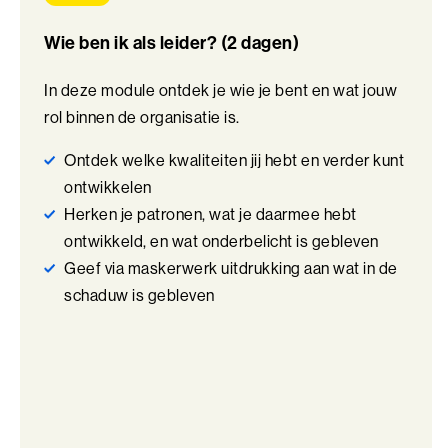
Perfectionisme in Balans (BaakBoost)
Wie ben ik als leider? (2 dagen)
Persoonlijke Kracht
In deze module ontdek je wie je bent en wat jouw
Persoonlijke Kracht (BaakBoost)
rol binnen de organisatie is.
Professioneel Adviseren
Ontdek welke kwaliteiten jij hebt en verder kunt
Professioneel Adviseren (BaakBoost)
ontwikkelen
Herken je patronen, wat je daarmee hebt
Projectmanagement
ontwikkeld, en wat onderbelicht is gebleven
Geef via maskerwerk uitdrukking aan wat in de
Senior Excellence
schaduw is gebleven
Strategisch Adviseren
Strategisch Leiderschap Programma
Talent Ontwikkelings Programma