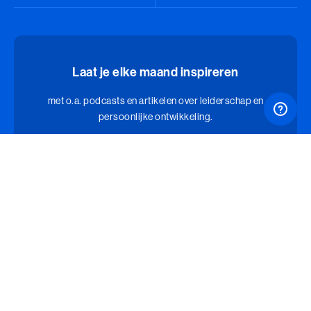
Laat je elke maand inspireren
met o.a. podcasts en artikelen over leiderschap en
persoonlijke ontwikkeling.
Jouw e-mailadres
Aanmelden nieuwsbrief
Jouw bezoek