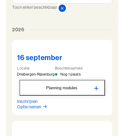
Toon enkel beschikbaar
2026
16 september
Locatie
Beschikbaarheid
Driebergen-Rijsenburg
Nog 1 plaats
Planning modules
Inschrijven
LDV - Module 1 - Driebergen
Optie nemen
16 september
12:30 - 22:00
17 september
09:00 - 16:30
LDV - Intervisie 1 - Driebergen