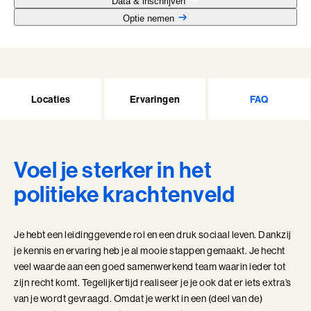
Data & inschrijven
samenkomen
Optie nemen
Leer technologie verbinden aan de koers, inrichting
Bezoek ons in Noordwijk of Driebergen
Adresgegevens
en doel van je organisatie
Voor leiders en strategische professionals die
Wij zoeken collega's
richting geven aan een organisatiecontext die door
technologie verandert
Kom jij ons team versterken?
4 modules in 7 dagen
Locaties
Ervaringen
FAQ
Bekijk onze vacatures
10+ jaar werkervaring
Benieuwd wat we voor jouw organisatie
kunnen betekenen?
Voel je sterker in het
Plan eenvoudig een vrijblijvend adviesgesprek in en dan
Alle trainingen
verkennen we samen de mogelijkheden die passen bij
politieke krachtenveld
jouw vraag of organisatie.
Adviesgesprek Incompany
Authentiek Profileren
Je hebt een leidinggevende rol en een druk sociaal leven. Dankzij
Authentiek Profileren (BaakBoost)
je kennis en ervaring heb je al mooie stappen gemaakt. Je hecht
veel waarde aan een goed samenwerkend team waarin ieder tot
Beïnvloeden, Leiden, Positioneren
zijn recht komt. Tegelijkertijd realiseer je je ook dat er iets extra’s
van je wordt gevraagd. Omdat je werkt in een (deel van de)
Bezielend Leiderschap