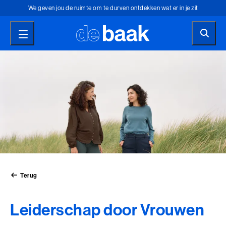
We geven jou de ruimte om te durven ontdekken wat er in je zit
Je brengt iets in beweging als je stilstaat
Training Ontwikkeling Leiderschap sinds 1947
We geven jou de ruimte om te durven ontdekken wat er in je zit
Terug
Terug
Terug
Terug
Terug
Terug
Je brengt iets in beweging als je stilstaat
Waar wil jij je in
Maatwerk voor jouw team
Zoek je een coach of zelf
Het trainingsinstituut voor
Contact opnemen
Opties toegankelijkheid
ontwikkelen?
of organisatie
een coach worden?
ontwikkeling en leiderschap
Voor algemene vragen, over bijvoorbeeld je verblijf of andere
praktische zaken, kun je eenvoudig ons contactformulier
Er is iets dat we allemaal hebben, maar voor iedereen anders is:
Concrete oplossingen voor vraagstukken op het gebied van
Persoonlijke trajecten om de potentie in jezelf te ontdekken of
Al sinds 1947 helpen we professionals en leidinggevenden bij
invullen.
potentie. Het vermogen om iets in beweging te brengen. Iets te
talent-, leiderschap- en organisatieontwikkeling.
bekijk onze opleidingen om zelf coach of teamcoach te worden?
hun persoonlijke en professionele ontwikkeling.
Kies jouw opties voor een toegankelijke ervaring
Contactformulier
veranderen. Een verschil te maken. Klein of groot. Waar wil jij je
Ontdek incompany
Coaching bij de Baak
Alles over de Baak
Hoog contrast
Terug
in ontwikkelen?
Prikkelarm
Alle trainingen
Leiderschap door Vrouwen
Advies of meer info
Ontwikkelgebieden
Coach trajecten
Ontdek de Baak