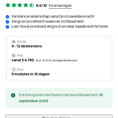
Adviesgesprek trainingen
Young Talent
Personal Coaching
Missie en visie
8.5/10
53 ervaringen
Thema's
Adviesgesprek Incompany
Professionals
Executive Coaching
Locaties
Versterk je leiderschap vanuit je vrouwelijke kracht
Communicatie
Vergroot je zelfvertrouwen en zichtbaarheid
Veelgestelde vragen
Leer hoe je je invloed vergroot en meer daadkracht te tonen
Professionele vaardigheden
Loopbaancoaching
Onze mensen
Invloed en verandermanagement
Pers of samenwerkingen
Teams
Keuzes maken: Reflact-now
Positieve impact
Leiderschap
Groep
9 - 12 deelnemers
Stevige basis voor leiderschap
Leerfilosofie
Persoonlijke ontwikkeling
Prijs
Verdiepend leiderschap
Werken bij
vanaf €4.785
Excl. €737,91 arrangementskosten
Coach opleidingen
Duur
Cultuur en leiderschapsontwikkeling
6 modules in 10 dagen
Coach Practitioner
Maatschappelijke impact
NIEUW
De Teamcoach
Leiderschap, Mens en Technologie
Informatiebijeenkomst
Eerstvolgende startdatum met beschikbaarheid:
16
Verdiep je leiderschap in relatie tot technologie, AI
september 2026
en strategie
Ontwikkel oordeelsvermogen in complexe
vraagstukken waar mens en technologie
Onze locaties