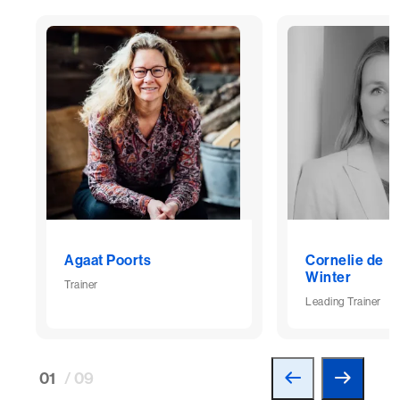
Agaat Poorts
Cornelie de
Winter
Trainer
Leading Trainer
01
/ 09