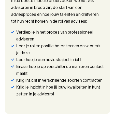
In de eerste module onderzoeken we het vak
Perfectionisme in Balans (BaakBoost)
adviseren in brede zin, de start van een
Persoonlijke Kracht
adviesproces en hoe jouw talenten en drijfveren
tot hun recht komen in de rol van adviseur.
Persoonlijke Kracht (BaakBoost)
Verdiep je in het proces van professioneel
Professioneel Adviseren
adviseren
Leer je rol en positie beter kennen en versterk
Professioneel Adviseren (BaakBoost)
je deze
Projectmanagement
Leer hoe je een adviestraject inricht
Ervaar hoe je op verschillende manieren contact
Senior Excellence
maakt
Krijg inzicht in verschillende soorten contracten
Strategisch Adviseren
Krijg je inzicht in hoe jij jouw kwaliteiten in kunt
Strategisch Leiderschap Programma
zetten in je adviesrol
Talent Ontwikkelings Programma