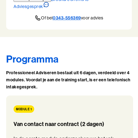
Leiderschap, Mens en Technologie
Adviesgesprek
Of bel
0343-556369
voor advies
Leidinggeven aan eigenwijze Professionals
Leidinggeven aan eigenwijze Professionals (BaakBoost)
Leren Leiden
Programma
Leren Leiden (BaakBoost)
Management van Mensen
Professioneel Adviseren bestaat uit 6 dagen, verdeeld over 4
modules. Voordat je aan de training start, is er een telefonisch
Management van Mensen (BaakBoost)
intakegesprek.
Moeilijke Gesprekken Voeren
MODULE 1
Moeilijke Gesprekken Voeren (BaakBoost)
Van contact naar contract (2 dagen)
Perfectionisme in Balans