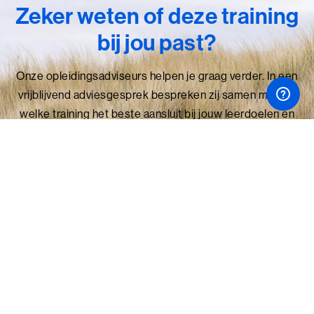
Zeker weten of deze training
bij jou past?
Onze opleidingsadviseurs helpen je graag verder. In een
vrijblijvend adviesgesprek bespreken zij samen met jou
welke training het beste aansluit bij jouw leerdoelen en
behoefte.
Online proeverij plannen
Adviesgesprek plannen
Je bevindt je hier:
Home
Trainingen
Professioneel Advise...