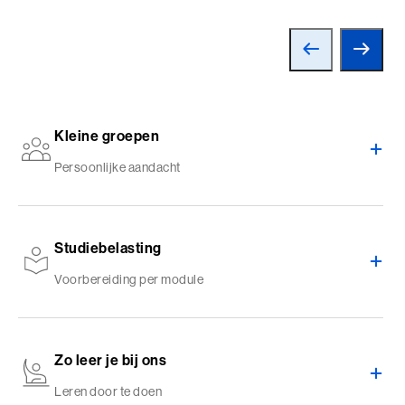
Talent Ontwikkelings Programma (BaakBoost)
Teamleiderschap
Veilig Leiden
Young Executives Program
Kleine groepen
Young Executives Program Compact
Persoonlijke aandacht
Studiebelasting
Voorbereiding per module
Zo leer je bij ons
Leren door te doen