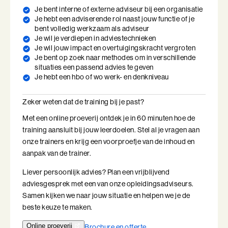
positie. Elk contact vraagt een andere benadering. Op die variatie
Je bent interne of externe adviseur bij een organisatie
Ik en de Anderen
leer jij slim in te spelen.
Je hebt een adviserende rol naast jouw functie of je
bent volledig werkzaam als adviseur
Ik en de Anderen (BaakBoost)
Je wil je verdiepen in adviestechnieken
Je wil jouw impact en overtuigingskracht vergroten
Een fantastische training om jezelf als
Invloed in Complexiteit
Je bent op zoek naar methodes om in verschillende
persoon en als professional beter gereed
situaties een passend advies te geven
Je hebt een hbo of wo werk- en denkniveau
en bekwaam te maken in de samenwerking
Inzicht in Ambitie
met je klant
Zeker weten dat de training bij je past?
Jouw Kracht in Culturele Diversiteit
Met een online proeverij ontdek je in 60 minuten hoe de
Leiden van Veranderingen
training aansluit bij jouw leerdoelen. Stel al je vragen aan
onze trainers en krijg een voorproefje van de inhoud en
Leiden van Veranderingen (BaakBoost)
aanpak van de trainer.
Leiderschap door Vrouwen
Liever persoonlijk advies? Plan een vrijblijvend
adviesgesprek met een van onze opleidingsadviseurs.
Leiderschap en Reflectie in de Publieke Sector
Samen kijken we naar jouw situatie en helpen we je de
beste keuze te maken.
Leiderschap en Reflectie in de Publieke Sector (BaakBoost)
Online proeverij
Brochure en offerte