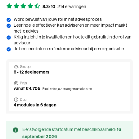
Adviesgesprek trainingen
Young Talent
Personal Coaching
Missie en visie
8.3/10
214 ervaringen
Thema's
Adviesgesprek Incompany
Professionals
Executive Coaching
Locaties
Word bewust van jouw rol in het adviesproces
Communicatie
Leer hoe je effectiever kan adviseren en meer impact maakt
Veelgestelde vragen
met je advies
Professionele vaardigheden
Loopbaancoaching
Onze mensen
Invloed en verandermanagement
Krijg inzicht in je kwaliteiten en hoe je dit gebruikt in de rol van
Pers of samenwerkingen
adviseur
Teams
Keuzes maken: Reflact-now
Positieve impact
Leiderschap
Je bent een interne of externe adviseur bij een organisatie
Stevige basis voor leiderschap
Leerfilosofie
Persoonlijke ontwikkeling
Groep
Verdiepend leiderschap
Werken bij
6 - 12 deelnemers
Coach opleidingen
Cultuur en leiderschapsontwikkeling
Prijs
Coach Practitioner
vanaf €4.705
Excl. €491,07 arrangementskosten
Maatschappelijke impact
NIEUW
De Teamcoach
Duur
4 modules in 6 dagen
Leiderschap, Mens en Technologie
Informatiebijeenkomst
Verdiep je leiderschap in relatie tot technologie, AI
en strategie
Ontwikkel oordeelsvermogen in complexe
Eerstvolgende startdatum met beschikbaarheid:
16
vraagstukken waar mens en technologie
september 2026
Onze locaties