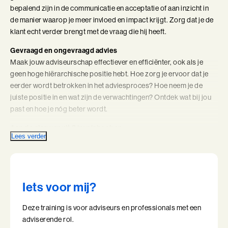
bepalend zijn in de communicatie en acceptatie of aan inzicht in
Coachend Leiderschap
de manier waarop je meer invloed en impact krijgt. Zorg dat je de
klant echt verder brengt met de vraag die hij heeft.
Coachend Leiderschap (BaakBoost)
Gevraagd en ongevraagd advies
Communicatie met Impact
Maak jouw adviseurschap effectiever en efficiënter, ook als je
geen hoge hiërarchische positie hebt. Hoe zorg je ervoor dat je
De Essentie
eerder wordt betrokken in het adviesproces? Hoe neem je de
juiste positie in en wat zijn de verwachtingen? Ontdek wat bij jou
De Informele Leider
past en hoe je nóg beter wordt.
Aan de slag vanuit 3 invalshoeken
De Informele Leider (BaakBoost)
Lees verder
Adviseur zijn is een vak bovenop de expertise die je al hebt. In
De Zelfbewuste Leider
Professioneel Adviseren ga je met je adviseurschap aan de slag
vanuit 3 invalshoeken. Je versterkt je technieken: je traint je
Effectieve Persoonlijke Communicatie
adviesstijl, gespreksvaardigheden en interventie- en
Iets voor mij?
gedragsrepertoire. Ook leer je omgaan met lastige situaties en
Effectieve Persoonlijke Communicatie (BaakBoost)
weerstand. Je werkt aan het beter gebruik maken van je
Deze training is voor adviseurs en professionals met een
persoonlijkheid. Je analyseert je sterktes, zwaktes, valkuilen,
High Performance Leadership
adviserende rol.
drijfveren en authenticiteit. De laatste invalshoek is je rol en