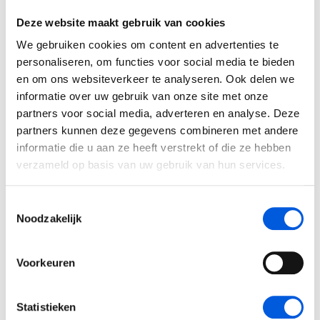
Deze website maakt gebruik van cookies
15 maart
PA - Module 3 - Driebergen
We gebruiken cookies om content en advertenties te
11 maart
09:00 - 17:30
Locatie
Beschikbaarheid
personaliseren, om functies voor social media te bieden
Noordwijk + Driebergen-Rijsenburg
Beschikbaar
en om ons websiteverkeer te analyseren. Ook delen we
PA - Module 4 - Driebergen
informatie over uw gebruik van onze site met onze
19 april
09:00 - 17:30
Planning modules
partners voor social media, adverteren en analyse. Deze
partners kunnen deze gegevens combineren met andere
Inschrijven
PA - Module 1 - Driebergen
informatie die u aan ze heeft verstrekt of die ze hebben
Optie nemen
15 maart
09:00 - 22:00
verzameld op basis van uw gebruik van hun services.
16 maart
09:00 - 17:30
Toestemmingsselectie
PA - Module 2 - Noordwijk
Noodzakelijk
5 april
22 april
09:00 - 22:00
23 april
09:00 - 17:30
Locatie
Beschikbaarheid
Voorkeuren
Noordwijk + Driebergen-Rijsenburg
Beschikbaar
PA - Module 3 - Driebergen
Planning modules
4 juni
09:00 - 17:30
Statistieken