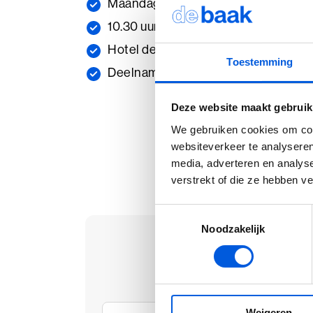
Maandag 12 oktober 2026
10.30 uur tot 17.00 uur met aansluite
Hotel de Baak Seaside in Noordwijk
Toestemming
Deelname aan de verdiepingsdag is g
Deze website maakt gebruik
We gebruiken cookies om cont
websiteverkeer te analyseren
media, adverteren en analys
verstrekt of die ze hebben v
Toestemmingsselectie
Noodzakelijk
Aanmelden Ver
Zelfbewus
Weigeren