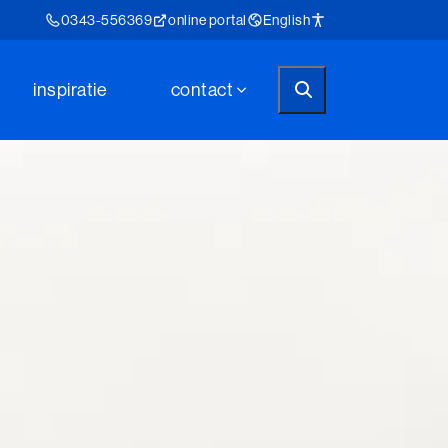
0343-556369
online portal
English
inspiratie
contact