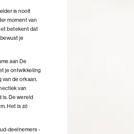
eider is nooit
ieder moment van
Het betekent dat
u bewust je
name aan De
t je ontwikkeling
og van de orkaan,
hectiek van
d is. De wereld
um. Het is zó
 oud-deelnemers -