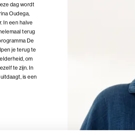
Deze dag wordt
rina Oudega,
. In een halve
helemaal terug
t programma De
pen je terug te
 helderheid, om
zelf te zijn. In
uitdaagt, is een