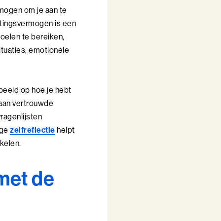
mogen om je aan te
ttingsvermogen is een
oelen te bereiken,
situaties, emotionele
rbeeld op hoe je hebt
 aan vertrouwde
vragenlijsten
ige
zelfreflectie
helpt
kelen.
met de