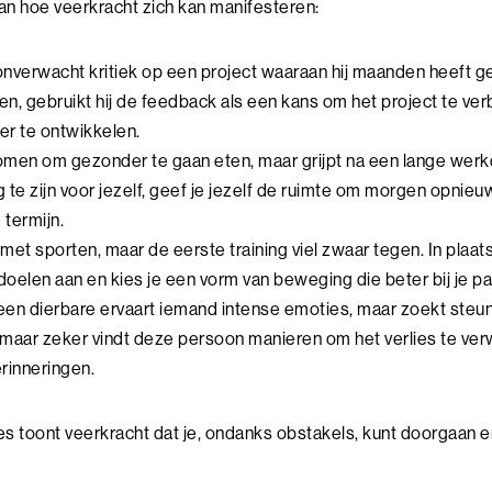
an hoe veerkracht zich kan manifesteren:
 onverwacht kritiek op een project waaraan hij maanden heeft ge
n, gebruikt hij de feedback als een kans om het project te ver
er te ontwikkelen.
omen om gezonder te gaan eten, maar grijpt na een lange wer
g te zijn voor jezelf, geef je jezelf de ruimte om morgen opnieu
 termijn.
met sporten, maar de eerste training viel zwaar tegen. In plaat
 doelen aan en kies je een vorm van beweging die beter bij je pa
 een dierbare ervaart iemand intense emoties, maar zoekt steun
 maar zeker vindt deze persoon manieren om het verlies te ve
rinneringen.
ies toont veerkracht dat je, ondanks obstakels, kunt doorgaan e