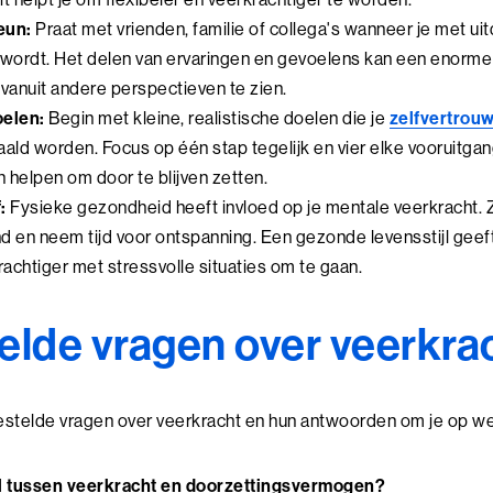
eun:
Praat met vrienden, familie of collega's wanneer je met ui
ordt. Het delen van ervaringen en gevoelens kan een enorme s
vanuit andere perspectieven te zien.
oelen:
Begin met kleine, realistische doelen die je
zelfvertrou
ld worden. Focus op één stap tegelijk en vier elke vooruitgang
 helpen om door te blijven zetten.
:
Fysieke gezondheid heeft invloed op je mentale veerkracht.
d en neem tijd voor ontspanning. Een gezonde levensstijl geeft
achtiger met stressvolle situaties om te gaan.
elde vragen over veerkra
gestelde vragen over veerkracht en hun antwoorden om je op we
il tussen veerkracht en doorzettingsvermogen?