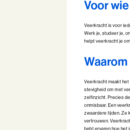
Voor wie
Veerkracht is voor iede
Werk je, studeer je, o
helpt veerkracht je om
Waarom i
Veerkracht maakt het 
stevigheid om met vera
zelfinzicht. Precies d
onmisbaar. Een veerkra
zwaardere tijden. Ze
vertrouwen. Veerkrach
hebt ervaren hoe het i