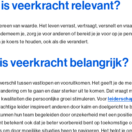
 is veerkracht relevant?
reen van waarde. Het leven verrast, vertraagt, versnelt en vraagt
nderneem je, zorg je voor anderen of bereid je je voor op je pen
 je koers te houden, ook als die verandert.
s veerkracht belangrijk?
verschil tussen vastlopen en vooruitkomen. Het geeft je de m
ndering om te gaan en daar sterker uit te komen. Dat vraagt moe
e kwaliteiten die persoonlijke groei stimuleren. Voor
leiderscha
chtige leider inspireert anderen door kalm en doelgericht te bli
 kunnen hun team begeleiden door onzekerheid met een positi
t betekent ook dat je beter voorbereid bent op toekomstige ob
s om door moeilijke situaties heen te navigeren. Het helpt je 