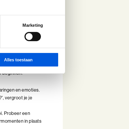
un je werken aan
p hoe jij omgaat met
Marketing
g te
Alles toestaan
te beginnen:
aringen en emoties.
', vergroot je je
ei. Probeer een
eermomenten in plaats