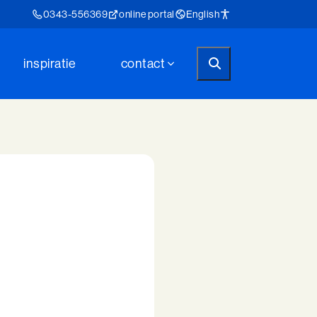
0343-556369
online portal
English
inspiratie
contact