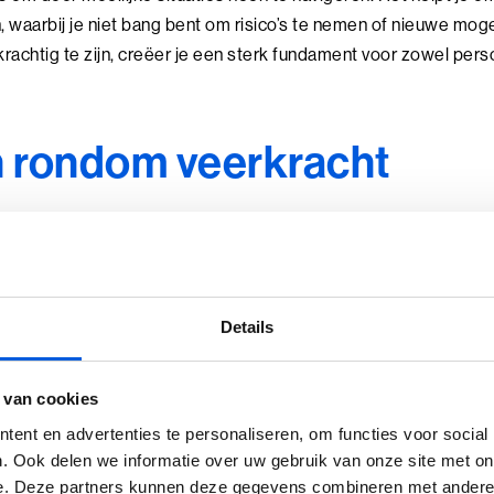
 waarbij je niet bang bent om risico’s te nemen of nieuwe moge
achtig te zijn, creëer je een sterk fundament voor zowel perso
n rondom veerkracht
komende valkuilen rondom veerkracht is het idee dat je altijd 
jn. Dit kan leiden tot het onderdrukken van emoties, terwijl ju
ntieel is voor echte veerkracht. Het gaat er niet om altijd sto
k te zijn tegenover jezelf over je gevoelens en kwetsbaarhede
Details
kracht iets aangeboren is; iets wat je hebt of niet hebt. In werk
gheid die je kunt ontwikkelen door ervaring en oefening. Mens
 van cookies
ls ze niet meteen flexibel reageren, ze niet veerkrachtig zijn.
ent en advertenties te personaliseren, om functies voor social
idualisme. Het idee dat je alles alleen moet doorstaan, sluit d
. Ook delen we informatie over uw gebruik van onze site met on
 van veerkracht houdt ook in dat je hulp leert accepteren en 
e. Deze partners kunnen deze gegevens combineren met andere i