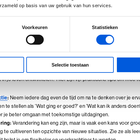
unen. Door deze misverstanden te begrijpen en te vermijden, k
erzameld op basis van uw gebruik van hun services.
eidt tot groei en ontwikkeling. Neem de tijd om te
reflecteren
o
 stappen om je eigen veerkracht verder te versterken.
Voorkeuren
Statistieken
met veerkracht aan de sla
Selectie toestaan
 in je leven ontwikkelen? Hier zijn vijf praktische tips om mee 
ctie
:
Neem iedere dag even de tijd om na te denken over je erv
n te stellen als 'Wat ging er goed?' en 'Wat kan ik anders doen?
eer je beter omgaan met toekomstige uitdagingen.
ring:
Verandering kan eng zijn, maar is vaak een kans voor gro
g te cultiveren ten opzichte van nieuwe situaties. Zie ze als l
it helpt je om flexibeler en veerkrachtiger te worden.