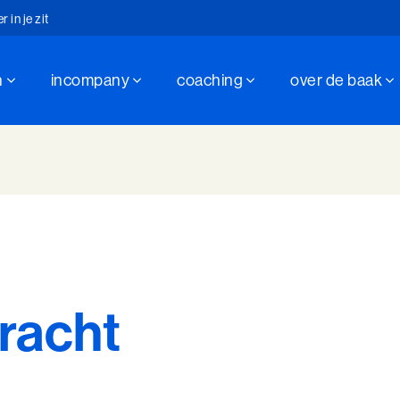
in je zit
n
incompany
coaching
over de baak
hap sinds 1947
in je zit
racht