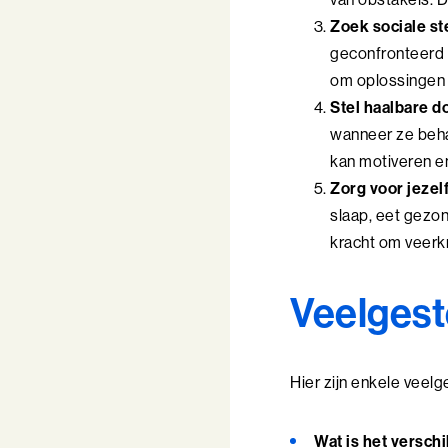
Zoek sociale st
geconfronteerd w
om oplossingen 
Stel haalbare d
wanneer ze behaa
kan motiveren en
Zorg voor jezelf
slaap, eet gezon
kracht om veerkr
Veelgest
Hier zijn enkele veel
Wat is het versch