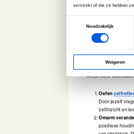
van mensen die je ste
verstrekt of die ze hebben v
echte veerkracht die l
deze valkuilen en zet
Toestemmingsselectie
Noodzakelijk
Tips om 
gaan
Weigeren
Wil je meer veerkracht
Oefen
zelfrefle
Door jezelf vrage
zelfinzicht en l
Omarm verande
positieve houdin
van obstakels. D