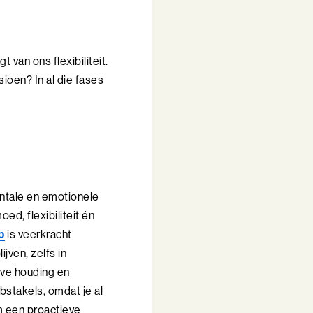
 van ons flexibiliteit.
sioen? In al die fases
entale en emotionele
d, flexibiliteit én
p
is veerkracht
jven, zelfs in
eve houding en
stakels, omdat je al
om een proactieve