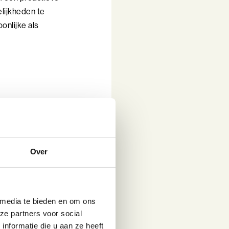
lijkheden te
onlijke als
sterk en
ist het erkennen en
er over te komen,
n. Een ander
Over
elijkheid is
en kunnen ten
 Ook wordt veerkracht
 media te bieden en om ons
e kracht van sociale
ze partners voor social
een netwerk opbouwt
nformatie die u aan ze heeft