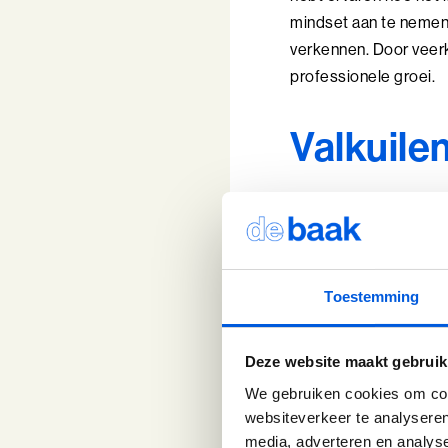
mindset aan te nemen,
verkennen. Door veerkr
professionele groei.
Valkuile
Een van de meest voor
onverschrokken moet zi
verwerken daarvan esse
maar eerder om eerlij
Toestemming
misverstand is dat veer
veerkracht een vaardi
Deze website maakt gebruik
onrechte geloven dat a
We gebruiken cookies om cont
soms verward met indiv
websiteverkeer te analyseren
steun uit. Het bouwen
media, adverteren en analys