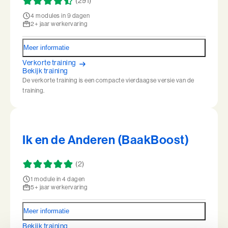
Talent Ontwikkelings Programma (BaakBoost)
(291)
4 modules in 9 dagen
Teamleiderschap
2+ jaar werkervaring
Veilig Leiden
Meer informatie
Verkorte training
Young Executives Program
Bekijk training
De verkorte training is een compacte vierdaagse versie van de
Young Executives Program Compact
training.
Ik en de Anderen (BaakBoost)
(2)
1 module in 4 dagen
5+ jaar werkervaring
Meer informatie
Bekijk training