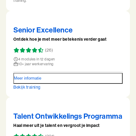
training.
Perfectionisme in Balans (BaakBoost)
Persoonlijke Kracht
Senior Excellence
Persoonlijke Kracht (BaakBoost)
Ontdek hoe je met meer betekenis verder gaat
Professioneel Adviseren
(26)
Professioneel Adviseren (BaakBoost)
4 modules in 12 dagen
10+ jaar werkervaring
Projectmanagement
Meer informatie
Senior Excellence
Bekijk training
Strategisch Adviseren
Strategisch Leiderschap Programma
Talent Ontwikkelings Programma
Talent Ontwikkelings Programma
Haal meer uit je talent en vergroot je impact