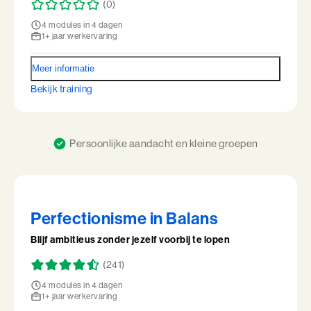
(0)
Ik en de Anderen
4 modules in 4 dagen
1+ jaar werkervaring
Ik en de Anderen (BaakBoost)
Meer informatie
Invloed in Complexiteit
Bekijk training
Inzicht in Ambitie
Jouw Kracht in Culturele Diversiteit
Persoonlijke aandacht en kleine groepen
Leiden van Veranderingen
Leiden van Veranderingen (BaakBoost)
Perfectionisme in Balans
Leiderschap door Vrouwen
Blijf ambitieus zonder jezelf voorbij te lopen
Leiderschap en Reflectie in de Publieke Sector
(241)
4 modules in 4 dagen
Leiderschap en Reflectie in de Publieke Sector (BaakBoost)
1+ jaar werkervaring