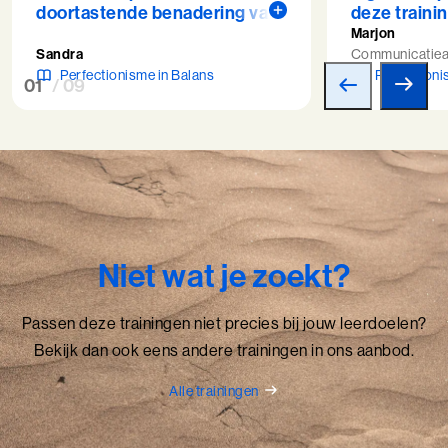
doortastende benadering van
deze trainin
de trainer heeft het mij veel
zetten op ee
Marjon
nieuwe inzichten gegeven.
zelf ook het
Sandra
Communicatiea
Patronen worden zichtbaar en
hebt. Als je
Perfectionisme in Balans
Perfectioni
01
/ 09
daar heb ik zowel zakelijk als
om jezelf t
privé veel profijt van. ”
daarvoor oo
je agenda én
een heel wa
”
Niet wat je zoekt?
Passen deze trainingen niet precies bij jouw leerdoelen?
Bekijk dan ook eens andere trainingen in ons aanbod.
Alle trainingen