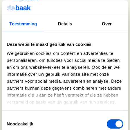
Toestemming
Details
Over
Persoonlijke Kracht (BaakBoost)
(18)
Deze website maakt gebruik van cookies
1 module in 4 dagen
We gebruiken cookies om content en advertenties te
1+ jaar werkervaring
personaliseren, om functies voor social media te bieden
en om ons websiteverkeer te analyseren. Ook delen we
Meer informatie
informatie over uw gebruik van onze site met onze
Bekijk training
partners voor social media, adverteren en analyse. Deze
partners kunnen deze gegevens combineren met andere
informatie die u aan ze heeft verstrekt of die ze hebben
Talent Ontwikkelings Programma
verzameld op basis van uw gebruik van hun services.
(BaakBoost)
Toestemmingsselectie
Noodzakelijk
(50)