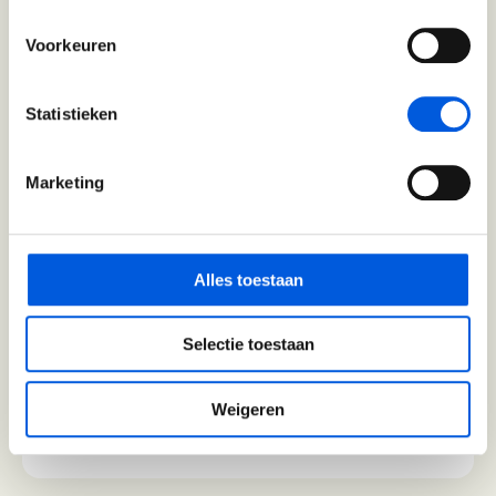
1 module in 4 dagen
2+ jaar werkervaring
Voorkeuren
Meer informatie
Statistieken
Bekijk training
Marketing
Authentiek Profileren
(BaakBoost)
Alles toestaan
(0)
1 module in 4 dagen
Selectie toestaan
2+ jaar werkervaring
Weigeren
Meer informatie
Bekijk training