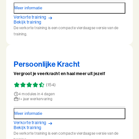
Leiderschap, Mens en Technologie
Meer informatie
Verkorte training
Leidinggeven aan eigenwijze Professionals
Bekijk training
De verkorte training is een compacte vierdaagse versie van de
Leidinggeven aan eigenwijze Professionals (BaakBoost)
training.
Leren Leiden
Leren Leiden (BaakBoost)
Persoonlijke Kracht
Management van Mensen
Vergroot je veerkracht en haal meer uit jezelf
(154)
Management van Mensen (BaakBoost)
4 modules in 4 dagen
1+ jaar werkervaring
Moeilijke Gesprekken Voeren
Meer informatie
Moeilijke Gesprekken Voeren (BaakBoost)
Verkorte training
Bekijk training
Perfectionisme in Balans
De verkorte training is een compacte vierdaagse versie van de