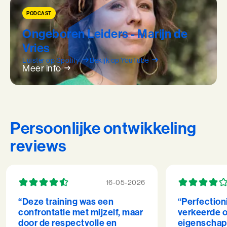
PODCAST
Ongeboren Leiders - Marijn de
Vries
Luister op Spotify
Bekijk op YouTube
Meer info
Persoonlijke ontwikkeling
reviews
16-05-2026
“Deze training was een
“Perfection
confrontatie met mijzelf, maar
verkeerde o
door de respectvolle en
eigenschap.