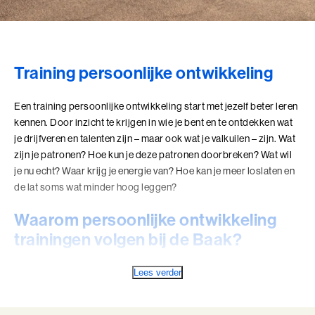
Training persoonlijke ontwikkeling
Een training persoonlijke ontwikkeling start met jezelf beter leren
kennen. Door inzicht te krijgen in wie je bent en te ontdekken wat
je drijfveren en talenten zijn – maar ook wat je valkuilen – zijn. Wat
zijn je patronen? Hoe kun je deze patronen doorbreken? Wat wil
je nu echt? Waar krijg je energie van? Hoe kan je meer loslaten en
de lat soms wat minder hoog leggen?
Waarom persoonlijke ontwikkeling
trainingen volgen bij de Baak?
Haal het beste uit jezelf én anderen naar boven, door een breder
Lees verder
en dieper beeld te krijgen van wie jij bent. Wij helpen je jouw
ambities, drijfveren en potentieel te ontdekken én te benutten.