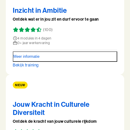
Inzicht in Ambitie
Coachend Leiderschap
Ontdek wat er in jou zit en durf ervoor te gaan
Coachend Leiderschap (BaakBoost)
(100)
Communicatie met Impact
4 modules in 4 dagen
0+ jaar werkervaring
De Essentie
Meer informatie
De Informele Leider
Bekijk training
De Informele Leider (BaakBoost)
NIEUW
De Zelfbewuste Leider
Effectieve Persoonlijke Communicatie
Jouw Kracht in Culturele
Diversiteit
Effectieve Persoonlijke Communicatie (BaakBoost)
Ontdek de kracht van jouw culturele rijkdom
High Performance Leadership