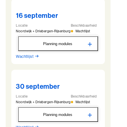
16 september
Locatie
Beschikbaarheid
Noordwijk + Driebergen-Rijsenburg
Wachtlijst
Planning modules
Wachtlijst
SA - Module 1 - Noordwijk
16 september
09:00 - 22:00
17 september
09:00 - 17:30
30 september
SA - Module 2 - Driebergen
16 oktober
09:00 - 17:00
Locatie
Beschikbaarheid
Noordwijk + Driebergen-Rijsenburg
Wachtlijst
SA - Module 3 - Driebergen
16 november
09:00 - 17:30
Planning modules