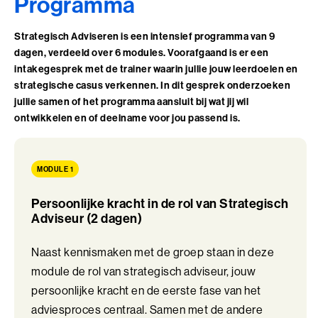
Programma
Perfectionisme in Balans (BaakBoost)
een persoonlijk coachingsgesprek. Tussen de modules door
verdiep je je inzichten via opdrachten en reflectiemomenten.
Strategisch Adviseren is een intensief programma van 9
Persoonlijke Kracht
“
dagen, verdeeld over 6 modules. Voorafgaand is er een
Je zit regelmatig aan tafel met het MT of de directie. Je wilt meer
Persoonlijke Kracht (BaakBoost)
invloed hebben op de koers, steviger bijdragen aan strategische
intakegesprek met de trainer waarin jullie jouw leerdoelen en
keuzes en met meer lef werken aan je eigen signatuur als
strategische casus verkennen. In dit gesprek onderzoeken
Professioneel Adviseren
Strategisch Adviseur. Dáár helpt dit programma je bij
jullie samen of het programma aansluit bij wat jij wil
.” –
Pelle
Engel
ontwikkelen en of deelname voor jou passend is.
, trainer Strategisch Adviseren
Professioneel Adviseren (BaakBoost)
Wat kan de training opleveren?
Projectmanagement
MODULE 1
Na afloop beschik je over een verdiepend begrip van strategische
Senior Excellence
vraagstukken en de onderliggende dynamieken. Je kunt
Persoonlijke kracht in de rol van Strategisch
denkbeelden van opdrachtgevers en stakeholders uitdagen,
Adviseur (2 dagen)
Strategisch Adviseren
zonder de relatie te verliezen en interveniëren vanuit overzicht en
innerlijke stevigheid.
Naast kennismaken met de groep staan in deze
Strategisch Leiderschap Programma
module de rol van strategisch adviseur, jouw
Je beweegt effectiever tussen inhoud, proces en onderstroom. Je
Talent Ontwikkelings Programma
durft positie te claimen en je brengt richting in situaties waarin
persoonlijke kracht en de eerste fase van het
veel tegelijk speelt. Je advies krijgt meer gewicht, je impact wordt
adviesproces centraal. Samen met de andere