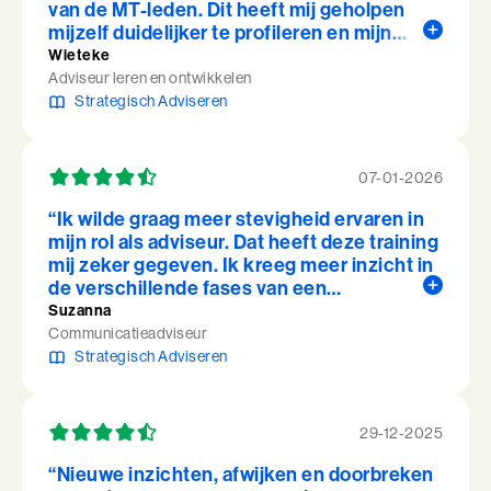
van de MT-leden. Dit heeft mij geholpen
mijzelf duidelijker te profileren en mijn
adviezen effectiever over te brengen.”
Wieteke
Adviseur leren en ontwikkelen
Strategisch Adviseren
07-01-2026
“Ik wilde graag meer stevigheid ervaren in
mijn rol als adviseur. Dat heeft deze training
mij zeker gegeven. Ik kreeg meer inzicht in
de verschillende fases van een
adviestraject met daarbij een goede mix
Suzanna
van technieken en modellen.
Communicatieadviseur
Praktijkoefeningen hoorden er ook elke les
Strategisch Adviseren
wel bij. De begeleiding was uitstekend en
het contact met vakgenoten uit het hele
land zeer inspirerend. ”
29-12-2025
“Nieuwe inzichten, afwijken en doorbreken