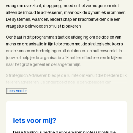
vraag om overzicht, diepgang, moed en het vermogen om niet
Coachend Leiderschap
alleen de inhoud te adresseren, maar ook de dynamiek eromheen.
De systemen, waarden, leiderschap en krachtenvelden die een
Coachend Leiderschap (BaakBoost)
vraagstuk beïnvloeden of juist blokkeren.
Communicatie met Impact
Centraal in dit programma staat de uitdaging om de doelen van
mens en organisatie in lijn te brengen met de strategische koers
De Essentie
en de kansen en bedreigingen uit de binnen- en buitenwereld. In
jouw rol help je de organisatie of klant te reflecteren en te kijken
De Informele Leider
naar het grote geheel en de lange termijn.
De Informele Leider (BaakBoost)
Strategisch Adviseren bied je de ruimte om vanuit die bredere blik
te leren adviseren. Je onderzoekt hoe je denkbeelden kan
De Zelfbewuste Leider
uitdagen door scherpe vragen, hoe je beweging krijgt in
Lees verder
complexe situaties en hoe je jezelf als instrument inzet in
Effectieve Persoonlijke Communicatie
adviesgesprekken. Je leert spelen met rol, positie en invloed en
ontwikkelt het gezag dat nodig is om écht van betekenis te zijn in
Effectieve Persoonlijke Communicatie (BaakBoost)
lange-termijnvraagstukken.
Iets voor mij?
High Performance Leadership
Inhoudelijk, persoonlijk, relevant en
Deze training is bedoeld voor ervaren professionals die