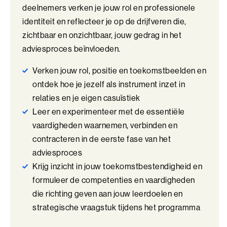
Talent Ontwikkelings Programma (BaakBoost)
groter en je ontwikkelt het strategisch gezag dat hoort bij een
deelnemers verken je jouw rol en professionele
volwaardige sparringpartner op directieniveau.
identiteit en reflecteer je op de drijfveren die,
Teamleiderschap
zichtbaar en onzichtbaar, jouw gedrag in het
Veilig Leiden
adviesproces beïnvloeden.
Young Executives Program
Verken jouw rol, positie en toekomstbeelden en
ontdek hoe je jezelf als instrument inzet in
Young Executives Program Compact
relaties en je eigen casuïstiek
Leer en experimenteer met de essentiële
vaardigheden waarnemen, verbinden en
contracteren in de eerste fase van het
adviesproces
Krijg inzicht in jouw toekomstbestendigheid en
formuleer de competenties en vaardigheden
die richting geven aan jouw leerdoelen en
strategische vraagstuk tijdens het programma