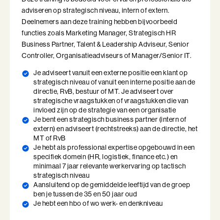
uitdagend
adviseren op strategisch niveau, intern of extern.
Ik en de Anderen
Deelnemers aan deze training hebben bijvoorbeeld
In dit programma werk je aan adviesvaardigheden die je helpen
functies zoals Marketing Manager, Strategisch HR
Ik en de Anderen (BaakBoost)
om complexiteit te doorgronden en richting te bieden. Je leert
Business Partner, Talent & Leadership Adviseur, Senior
luisteren op verschillende niveaus, vragen stellen die voorbij de
Invloed in Complexiteit
Controller, Organisatieadviseurs of Manager/Senior IT.
vanzelfsprekendheid gaan en een strategische
Je adviseert vanuit een externe positie een klant op
vertrouwensrelatie op te bouwen met je opdrachtgevers.
Inzicht in Ambitie
strategisch niveau of vanuit een interne positie aan de
directie, RvB, bestuur of MT. Je adviseert over
De strategisch adviseur onderscheidt zich van de expert-
Jouw Kracht in Culturele Diversiteit
strategische vraagstukken of vraagstukken die van
adviseur doordat je vraagstukken integraal beschouwt. Met
invloed zijn op de strategie van een organisatie
aandacht voor de wisselwerking tussen mens, systeem en
Je bent een strategisch business partner (intern of
Leiden van Veranderingen
strategie en met oog voor de relatie met de opdrachtgever.
extern) en adviseert (rechtstreeks) aan de directie, het
MT of RvB
Effectief en doorlopend contracteren, tegenkracht bieden en
Leiden van Veranderingen (BaakBoost)
Je hebt als professional expertise opgebouwd in een
perspectieven kantelen zijn daarbij essentieel.
specifiek domein (HR, logistiek, finance etc.) en
Leiderschap door Vrouwen
minimaal 7 jaar relevante werkervaring op tactisch
We werken met narratieven, beeldtaal, scenario-denken en kunst
strategisch niveau
om complexe vraagstukken te beschrijven. Daarnaast gebruiken
Aansluitend op de gemiddelde leeftijd van de groep
Leiderschap en Reflectie in de Publieke Sector
we theorie over complexiteit, veranderkunde, adviesprocessen
ben je tussen de 35 en 50 jaar oud
en eigenaarschap. Je onderzoekt hoe jouw eigen waarden,
Je hebt een hbo of wo werk- en denkniveau
Leiderschap en Reflectie in de Publieke Sector (BaakBoost)
drijfveren en motieven jouw adviesrol kleuren en hoe je draagvlak,