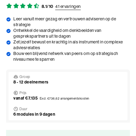
Adviesgesprek trainingen
Young Talent
Personal Coaching
Missie en visie
8.1/10
41 ervaringen
Thema's
Adviesgesprek Incompany
Professionals
Executive Coaching
Locaties
Leer vanuit meer gezag en vertrouwen adviseren op de
Communicatie
strategie
Veelgestelde vragen
Ontwikkel de vaardigheid om denkbeelden van
Professionele vaardigheden
Loopbaancoaching
Onze mensen
Invloed en verandermanagement
gesprekspartners uit te dagen
Pers of samenwerkingen
Zet jezelf bewust en krachtig in als instrument in complexe
Teams
Keuzes maken: Reflact-now
Positieve impact
Leiderschap
adviesrelaties
Bouw een blijvend netwerk van peers om op strategisch
Stevige basis voor leiderschap
Leerfilosofie
Persoonlijke ontwikkeling
niveau mee te sparren
Verdiepend leiderschap
Werken bij
Coach opleidingen
Groep
Cultuur en leiderschapsontwikkeling
8 - 12 deelnemers
Coach Practitioner
Prijs
Maatschappelijke impact
NIEUW
De Teamcoach
vanaf €7.135
Excl. €736,62 arrangementskosten
Leiderschap, Mens en Technologie
Informatiebijeenkomst
Duur
Verdiep je leiderschap in relatie tot technologie, AI
6 modules in 9 dagen
en strategie
Ontwikkel oordeelsvermogen in complexe
vraagstukken waar mens en technologie
Onze locaties