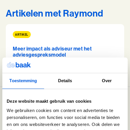
samenkomen
Leer technologie verbinden aan de koers, inrichting
Artikelen met Raymond
en doel van je organisatie
Voor leiders en strategische professionals die
Wij zoeken collega's
richting geven aan een organisatiecontext die door
technologie verandert
ARTIKEL
Kom jij ons team versterken?
4 modules in 7 dagen
Bekijk onze vacatures
10+ jaar werkervaring
Meer impact als adviseur met het
Benieuwd wat we voor jouw organisatie
adviesgespreksmodel
kunnen betekenen?
Leestijd Leestijd 15 minuten
Plan eenvoudig een vrijblijvend adviesgesprek in en dan
Alle trainingen
verkennen we samen de mogelijkheden die passen bij
Toestemming
Details
Over
jouw vraag of organisatie.
Adviesgesprek Incompany
Authentiek Profileren
Authentiek Profileren (BaakBoost)
Deze website maakt gebruik van cookies
Trainingen door Raymond
We gebruiken cookies om content en advertenties te
Beïnvloeden, Leiden, Positioneren
personaliseren, om functies voor social media te bieden
en om ons websiteverkeer te analyseren. Ook delen we
Bezielend Leiderschap