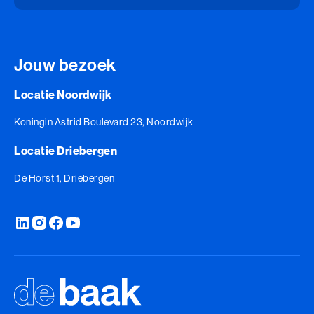
Leiderschap, Mens en Technologie
Leidinggeven aan eigenwijze Professionals
Jouw bezoek
Leidinggeven aan eigenwijze Professionals (BaakBoost)
Locatie Noordwijk
Leren Leiden
Koningin Astrid Boulevard 23, Noordwijk
Leren Leiden (BaakBoost)
Locatie Driebergen
Management van Mensen
De Horst 1, Driebergen
Management van Mensen (BaakBoost)
Moeilijke Gesprekken Voeren
Moeilijke Gesprekken Voeren (BaakBoost)
Perfectionisme in Balans