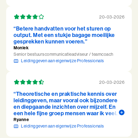
handvatten waar ik de komende tijd mee
verder kan.”
20-03-2026
“Betere handvatten voor het sturen op
output. Met een stukje bagage moeilijke
gesprekken kunnen voeren.”
Moniek
Senior bestuurscommunicatieadviseur / teamcoach
Leidinggeven aan eigenwijze Professionals
20-03-2026
“Theoretische en praktische kennis over
leidinggeven, maar vooral ook bijzondere
en diepgaande inzichten over mijzelf. En
een hele fijne groep mensen waar ik veel
van heb geleerd, en veel mee heb
Ryanne
gelachen!”
Leidinggeven aan eigenwijze Professionals