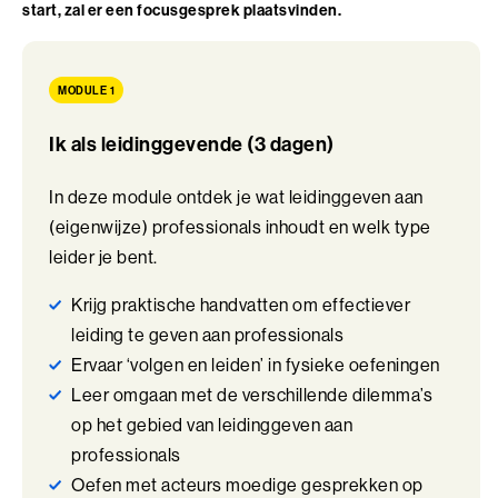
Perfectionisme in Balans (BaakBoost)
start, zal er een focusgesprek plaatsvinden.
Persoonlijke Kracht
MODULE 1
Persoonlijke Kracht (BaakBoost)
Ik als leidinggevende (3 dagen)
Professioneel Adviseren
In deze module ontdek je wat leidinggeven aan
Professioneel Adviseren (BaakBoost)
(eigenwijze) professionals inhoudt en welk type
Projectmanagement
leider je bent.
Senior Excellence
Krijg praktische handvatten om effectiever
leiding te geven aan professionals
Strategisch Adviseren
Ervaar ‘volgen en leiden’ in fysieke oefeningen
Leer omgaan met de verschillende dilemma’s
Strategisch Leiderschap Programma
op het gebied van leidinggeven aan
Talent Ontwikkelings Programma
professionals
Oefen met acteurs moedige gesprekken op