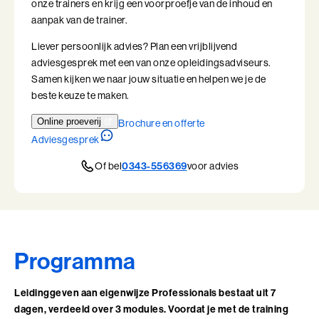
onze trainers en krijg een voorproefje van de inhoud en
Leiderschap, Mens en Technologie
aanpak van de trainer.
Leidinggeven aan eigenwijze Professionals
Liever persoonlijk advies? Plan een vrijblijvend
adviesgesprek met een van onze opleidingsadviseurs.
Leidinggeven aan eigenwijze Professionals (BaakBoost)
Samen kijken we naar jouw situatie en helpen we je de
beste keuze te maken.
Leren Leiden
Online proeverij
Brochure en offerte
Leren Leiden (BaakBoost)
Adviesgesprek
Of bel
0343-556369
voor advies
Management van Mensen
Management van Mensen (BaakBoost)
Moeilijke Gesprekken Voeren
Programma
Moeilijke Gesprekken Voeren (BaakBoost)
Leidinggeven aan eigenwijze Professionals bestaat uit 7
Perfectionisme in Balans
dagen, verdeeld over 3 modules. Voordat je met de training