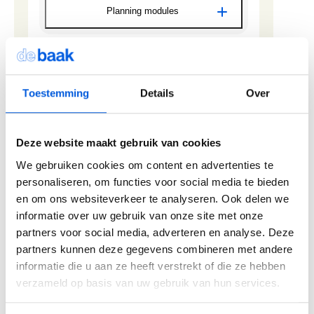
Planning modules
LAP - Module 3 - Driebergen
Inschrijven
LAP - Module 1 - Noordwijk
19 januari
09:00 - 17:30
Optie nemen
2 november
12:30 - 22:00
3 november
09:00 - 22:00
Toestemming
Details
Over
4 november
09:00 - 13:30
18 november
LAP - Module 2 - Noordwijk
Deze website maakt gebruik van cookies
15 december
12:30 - 22:00
Locatie
Beschikbaarheid
We gebruiken cookies om content en advertenties te
16 december
09:00 - 22:00
Driebergen-Rijsenburg
Beschikbaar
personaliseren, om functies voor social media te bieden
17 december
09:00 - 13:30
en om ons websiteverkeer te analyseren. Ook delen we
Planning modules
informatie over uw gebruik van onze site met onze
LAP - Module 3 - Noordwijk
Inschrijven
partners voor social media, adverteren en analyse. Deze
LAP - Module 1 - Driebergen
3 februari
09:00 - 17:30
Optie nemen
partners kunnen deze gegevens combineren met andere
18 november
12:30 - 22:00
informatie die u aan ze heeft verstrekt of die ze hebben
19 november
09:00 - 22:00
verzameld op basis van uw gebruik van hun services.
Toon alle data
20 november
09:00 - 13:30