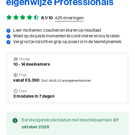
eigenwijze Professionals
Adviesgesprek trainingen
Young Talent
Personal Coaching
Missie en visie
Thema's
Adviesgesprek Incompany
Professionals
Executive Coaching
Locaties
8.1/10
425 ervaringen
Communicatie
Veelgestelde vragen
Leer motiveren, coachen en sturen op resultaat
Professionele vaardigheden
Loopbaancoaching
Onze mensen
Invloed en verandermanagement
Weet op de juiste momenten te controleren en los te laten
Pers of samenwerkingen
Vergroot je inzicht en grip op jouw rol in de teamdynamiek
Teams
Keuzes maken: Reflact-now
Positieve impact
Leiderschap
Stevige basis voor leiderschap
Leerfilosofie
Persoonlijke ontwikkeling
Groep
10 - 14 deelnemers
Verdiepend leiderschap
Werken bij
Prijs
Coach opleidingen
vanaf €5.390
Cultuur en leiderschapsontwikkeling
Excl. €602,23 arrangementskosten
Coach Practitioner
Duur
Maatschappelijke impact
NIEUW
De Teamcoach
3 modules in 7 dagen
Leiderschap, Mens en Technologie
Informatiebijeenkomst
Verdiep je leiderschap in relatie tot technologie, AI
en strategie
Eerstvolgende startdatum met beschikbaarheid:
07
Ontwikkel oordeelsvermogen in complexe
oktober 2026
vraagstukken waar mens en technologie
Onze locaties