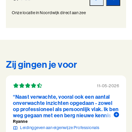
Onze locatie in Noordwijk direct aan zee
Zij gingen je voor
11-05-2026
“Naast verwachte, vooral ook een aantal
onverwachte inzichten opgedaan - zowel
op professioneel als persoonlijk vlak. Ik ben
weg gegaan met een berg nieuwe kennis en
zelfvertrouwen om mijn team aan te sturen,
Ryanne
en een aantal concrete vragen én
Leidinggeven aan eigenwijze Professionals