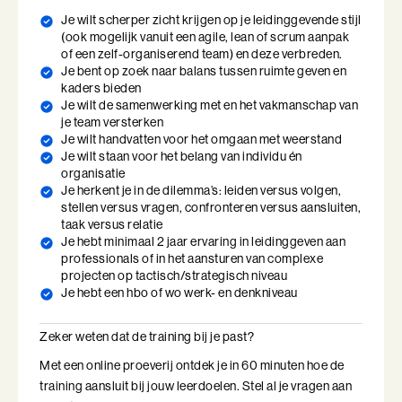
aansturing effectief en succesvol? In deze training leer je van en
Je wilt scherper zicht krijgen op je leidinggevende stijl
Ik en de Anderen
met elkaar. Je verdiept je leidinggevende vaardigheden aan de
(ook mogelijk vanuit een agile, lean of scrum aanpak
of een zelf-organiserend team) en deze verbreden.
hand van de theorie van outputsturing. De context van je eigen
Ik en de Anderen (BaakBoost)
Je bent op zoek naar balans tussen ruimte geven en
werk is daarbij het uitgangspunt.
kaders bieden
Invloed in Complexiteit
Je wilt de samenwerking met en het vakmanschap van
je team versterken
Inspirerend en stimulerend om bezig te zijn
Je wilt handvatten voor het omgaan met weerstand
Inzicht in Ambitie
Je wilt staan voor het belang van individu én
met heel verschillende mensen die toch
organisatie
Jouw Kracht in Culturele Diversiteit
op een bepaalde manier in hetzelfde
Je herkent je in de dilemma’s: leiden versus volgen,
stellen versus vragen, confronteren versus aansluiten,
schuitje zitten.
Leiden van Veranderingen
taak versus relatie
Je hebt minimaal 2 jaar ervaring in leidinggeven aan
professionals of in het aansturen van complexe
Leiden van Veranderingen (BaakBoost)
projecten op tactisch/strategisch niveau
Je hebt een hbo of wo werk- en denkniveau
Leiderschap door Vrouwen
Zeker weten dat de training bij je past?
Leiderschap en Reflectie in de Publieke Sector
Met een online proeverij ontdek je in 60 minuten hoe de
Leiderschap en Reflectie in de Publieke Sector (BaakBoost)
training aansluit bij jouw leerdoelen. Stel al je vragen aan