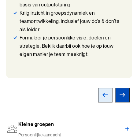
Talent Ontwikkelings Programma (BaakBoost)
basis van outputsturing
Krijg inzicht in groepsdynamiek en
Teamleiderschap
teamontwikkeling, inclusief jouw do’s & don’ts
Veilig Leiden
als leider
Formuleer je persoonlijke visie, doelen en
Young Executives Program
strategie. Bekijk daarbij ook hoe je op jouw
Young Executives Program Compact
eigen manier je team meekrijgt.
Kleine groepen
Persoonlijke aandacht