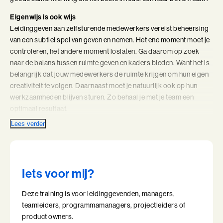
Coachend Leiderschap
Eigenwijs is ook wijs
Leidinggeven aan zelfsturende medewerkers vereist beheersing
Coachend Leiderschap (BaakBoost)
van een subtiel spel van geven en nemen. Het ene moment moet je
controleren, het andere moment loslaten. Ga daarom op zoek
Communicatie met Impact
naar de balans tussen ruimte geven en kaders bieden. Want het is
belangrijk dat jouw medewerkers de ruimte krijgen om hun eigen
De Essentie
creativiteit te volgen. Daarnaast moet je natuurlijk ook op hun
werkzaamheden blijven sturen. Zo behaal je met je team een
De Informele Leider
optimaal resultaat.
Lees verder
De Informele Leider (BaakBoost)
Controleren en loslaten
In de training Leidinggeven aan eigenwijze Professionals krijg je
De Zelfbewuste Leider
inzicht in de dynamiek en samenwerking tussen professionals,
leidinggevenden en directie in jouw organisatie. Ook leer je
Effectieve Persoonlijke Communicatie
Iets voor mij?
omgaan met de groepsdynamiek in jouw team. Je ontdekt wat een
echte professional drijft en nodig heeft om vanuit kracht te
Effectieve Persoonlijke Communicatie (BaakBoost)
Deze training is voor leidinggevenden, managers,
werken. Je vergroot daarnaast je zichtbaarheid en versterkt jouw
teamleiders, programmamanagers, projectleiders of
leiderschap. Belangrijk hierbij is dat je scherper ziet wat jouw
High Performance Leadership
product owners.
kracht, kwaliteiten en valkuilen zijn als leider. Wat maakt jouw