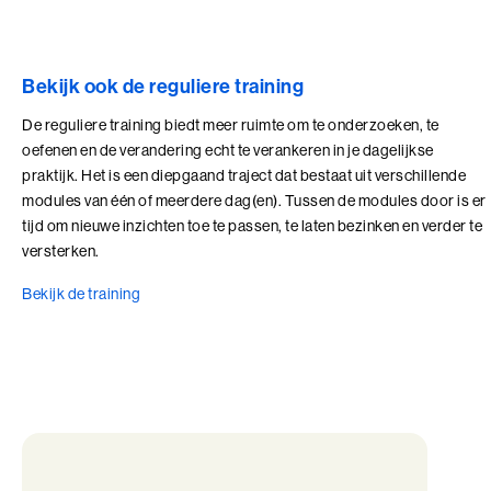
Talent Ontwikkelings Programma (BaakBoost)
Teamleiderschap
Bekijk ook de reguliere training
Veilig Leiden
De reguliere training biedt meer ruimte om te onderzoeken, te
Young Executives Program
oefenen en de verandering echt te verankeren in je dagelijkse
praktijk. Het is een diepgaand traject dat bestaat uit verschillende
Young Executives Program Compact
modules van één of meerdere dag(en). Tussen de modules door is er
tijd om nieuwe inzichten toe te passen, te laten bezinken en verder te
versterken.
Bekijk de training