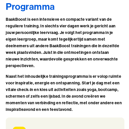
Programma
Leiderschap, Mens en Technologie
Leidinggeven aan eigenwijze Professionals
BaakBoost is een intensieve en compacte variant van de
reguliere training. In slechts vier dagen werk je gericht aan
Leidinggeven aan eigenwijze Professionals (BaakBoost)
jouw persoonlijke leervraag. Je volgt het programma in je
eigen leergroep, maar komt tegelijkertijd samen met
Leren Leiden
deelnemers uit andere BaakBoost trainingen die in dezelfde
week plaatsvinden. Juist in die ontmoetingen ontstaan
Leren Leiden (BaakBoost)
nieuwe inzichten, waardevolle gesprekken en onverwachte
perspectieven.
Management van Mensen
Naast het inhoudelijke trainingsprogramma is er volop ruimte
Management van Mensen (BaakBoost)
voor inspiratie, energie en ontspanning. Start je dag met een
vitale check-in en kies uit activiteiten zoals yoga, bootcamp,
Moeilijke Gesprekken Voeren
schermen of zelfs een ijsbad. In de avond creëren we
momenten van verbinding en reflectie, met onder andere een
Moeilijke Gesprekken Voeren (BaakBoost)
inspiratieavond en een feestavond.
Perfectionisme in Balans