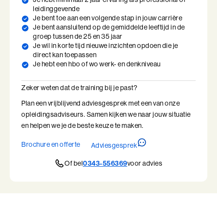
intensieve maar compacte variant van de training waar je in korte
leidinggevende
Ik en de Anderen
Je bent toe aan een volgende stap in jouw carrière
tijd nieuwe perspectieven en direct toepasbare inzichten opdoet.
Je bent aansluitend op de gemiddelde leeftijd in de
Ik en de Anderen (BaakBoost)
groep tussen de 25 en 35 jaar
Je wil in korte tijd nieuwe inzichten opdoen die je
Deze training was voor mij een leuke en
Invloed in Complexiteit
direct kan toepassen
inspirerende week waarin ik overtuigd ben
Je hebt een hbo of wo werk- en denkniveau
Inzicht in Ambitie
geraakt van mijn eigen talenten en
Zeker weten dat de training bij je past?
belemmeringen, en heb geleerd hoe ik hier
Jouw Kracht in Culturele Diversiteit
Plan een vrijblijvend adviesgesprek met een van onze
beter mee om kan gaan in mijn werk.
opleidingsadviseurs. Samen kijken we naar jouw situatie
Leiden van Veranderingen
en helpen we je de beste keuze te maken.
Leiden van Veranderingen (BaakBoost)
Brochure en offerte
Adviesgesprek
Leiderschap door Vrouwen
Of bel
0343-556369
voor advies
Leiderschap en Reflectie in de Publieke Sector
Leiderschap en Reflectie in de Publieke Sector (BaakBoost)