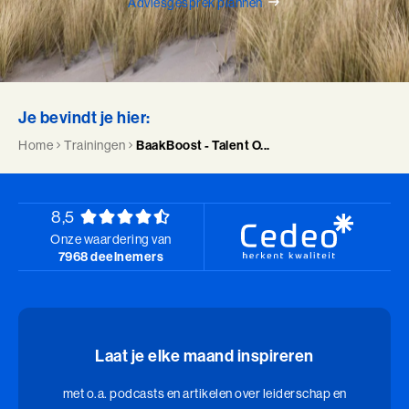
Adviesgesprek plannen
Je bevindt je hier:
Home
Trainingen
BaakBoost - Talent O...
8,5
Onze waardering van
7968 deelnemers
Laat je elke maand inspireren
met o.a. podcasts en artikelen over leiderschap en