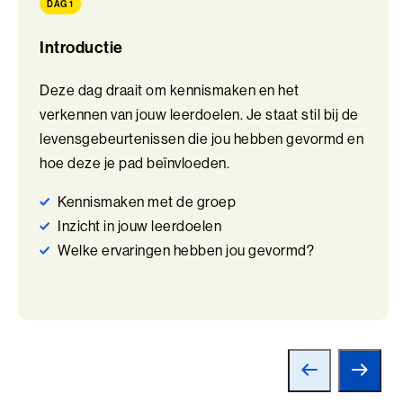
DAG 1
Perfectionisme in Balans (BaakBoost)
Introductie
Persoonlijke Kracht
Persoonlijke Kracht (BaakBoost)
Deze dag draait om kennismaken en het
verkennen van jouw leerdoelen. Je staat stil bij de
Professioneel Adviseren
levensgebeurtenissen die jou hebben gevormd en
hoe deze je pad beïnvloeden.
Professioneel Adviseren (BaakBoost)
Kennismaken met de groep
Projectmanagement
Inzicht in jouw leerdoelen
Senior Excellence
Welke ervaringen hebben jou gevormd?
Strategisch Adviseren
Strategisch Leiderschap Programma
Talent Ontwikkelings Programma