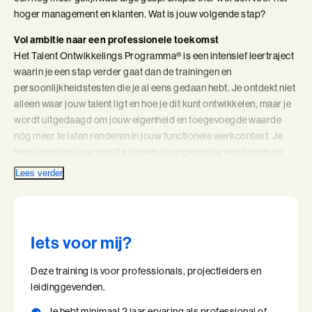
hoger management en klanten. Wat is jouw volgende stap?
Coachend Leiderschap
Vol ambitie naar een professionele toekomst
Coachend Leiderschap (BaakBoost)
Het Talent Ontwikkelings Programma® is een intensief leertraject
waarin je een stap verder gaat dan de trainingen en
Communicatie met Impact
persoonlijkheidstesten die je al eens gedaan hebt. Je ontdekt niet
alleen waar jouw talent ligt en hoe je dit kunt ontwikkelen, maar je
De Essentie
wordt uitgedaagd om jouw eigenheid en toegevoegde waarde
nóg meer te laten renderen in jouw functionele werkcontext. Je
De Informele Leider
leert jezelf en jouw positie binnen de organisatie versterken en
bereidt je voor op jouw volgende stap. Je wordt creatiever in je
Lees verder
De Informele Leider (BaakBoost)
aanpak, krijgt gevoel voor de omgeving en wordt je bewust van
jezelf in relatie tot anderen.
De Zelfbewuste Leider
Verschil BaakBoost en reguliere training
Effectieve Persoonlijke Communicatie
Iets voor mij?
Bij zowel een reguliere training als een BaakBoost staat jouw
leervraag centraal, maar de aanpak verschilt. Een reguliere
Effectieve Persoonlijke Communicatie (BaakBoost)
Deze training is voor professionals, projectleiders en
training is een diepgaand traject met meerdere modules, waarbij
leidinggevenden.
je tussen de modules door de tijd krijgt om inzichten toe te
High Performance Leadership
passen en te verankeren. Een BaakBoost is daarentegen is een
Je hebt minimaal 2 jaar ervaring als professional of