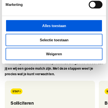
Marketing
Alles toestaan
Zo ziet het sollicitatieproces
Selectie toestaan
eruit
Weigeren
Bij de Baak vinden we het belangrijk om jou écht te leren
kennen tijdens het sollicitatieproces. Zo zorgen we ervoor dat
jij en wij een goede match zijn. Met deze stappen weet je
precies wat je kunt verwachten.
STAP 1
S
Solliciteren
B