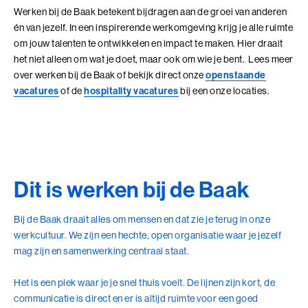
Adviesgesprek trainingen
Young Talent
Personal Coaching
Missie en visie
Werken bij de Baak betekent bijdragen aan de groei van anderen
Thema's
én van jezelf. In een inspirerende werkomgeving krijg je alle ruimte
Adviesgesprek Incompany
Professionals
Executive Coaching
Locaties
Communicatie
om jouw talenten te ontwikkelen en impact te maken. Hier draait
Veelgestelde vragen
het niet alleen om wat je doet, maar ook om wie je bent. Lees meer
Professionele vaardigheden
Loopbaancoaching
Onze mensen
Invloed en verandermanagement
over werken bij de Baak of bekijk direct onze
openstaande
Pers of samenwerkingen
vacatures
of de
hospitality vacatures
bij een onze locaties.
Teams
Keuzes maken: Reflact-now
Positieve impact
Leiderschap
Stevige basis voor leiderschap
Leerfilosofie
Persoonlijke ontwikkeling
Verdiepend leiderschap
Werken bij
Coach opleidingen
Dit is werken bij de Baak
Cultuur en leiderschapsontwikkeling
Coach Practitioner
Maatschappelijke impact
NIEUW
De Teamcoach
Bij de Baak draait alles om mensen en dat zie je terug in onze
Leiderschap, Mens en Technologie
werkcultuur. We zijn een hechte, open organisatie waar je jezelf
Informatiebijeenkomst
Verdiep je leiderschap in relatie tot technologie, AI
mag zijn en samenwerking centraal staat.
en strategie
Ontwikkel oordeelsvermogen in complexe
Het is een plek waar je je snel thuis voelt. De lijnen zijn kort, de
vraagstukken waar mens en technologie
communicatie is direct en er is altijd ruimte voor een goed
Onze locaties