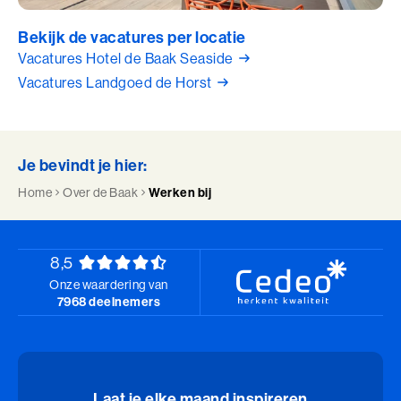
Bekijk de vacatures per locatie
Vacatures Hotel de Baak Seaside
Vacatures Landgoed de Horst
Je bevindt je hier:
Home
Over de Baak
Werken bij
8,5
Onze waardering van
7968 deelnemers
Laat je elke maand inspireren