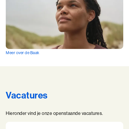
Coachend Leiderschap
Coachend Leiderschap (BaakBoost)
Communicatie met Impact
De Essentie
Meer over de Baak
De Informele Leider
De Informele Leider (BaakBoost)
De Zelfbewuste Leider
Vacatures
Effectieve Persoonlijke Communicatie
Effectieve Persoonlijke Communicatie (BaakBoost)
Hieronder vind je onze openstaande vacatures.
High Performance Leadership