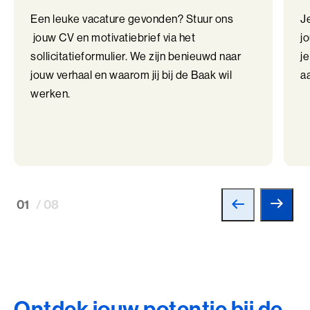
Een leuke vacature gevonden? Stuur ons
J
jouw CV en motivatiebrief via het
j
sollicitatieformulier. We zijn benieuwd naar
je
jouw verhaal en waarom jij bij de Baak wil
a
werken.
01
/ 08
Ontdek jouw potentie bij de