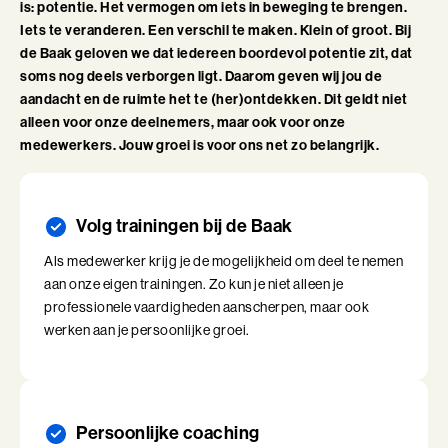
Talent Ontwikkelings Programma (BaakBoost)
is: potentie. Het vermogen om iets in beweging te brengen.
Iets te veranderen. Een verschil te maken. Klein of groot. Bij
Teamleiderschap
de Baak geloven we dat iedereen boordevol potentie zit, dat
soms nog deels verborgen ligt. Daarom geven wij jou de
Veilig Leiden
aandacht en de ruimte het te (her)ontdekken. Dit geldt niet
alleen voor onze deelnemers, maar ook voor onze
Young Executives Program
medewerkers. Jouw groei is voor ons net zo belangrijk.
Young Executives Program Compact
Volg trainingen bij de Baak
Als medewerker krijg je de mogelijkheid om deel te nemen
aan onze eigen trainingen. Zo kun je niet alleen je
professionele vaardigheden aanscherpen, maar ook
werken aan je persoonlijke groei.
Persoonlijke coaching