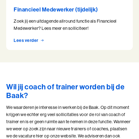
Leiderschap, Mens en Technologie
Financieel Medewerker (tijdelijk)
Leidinggeven aan eigenwijze Professionals
Zoek jij een uitdagende allround functie als Financieel
Medewerker? Lees meer en solliciteer!
Leidinggeven aan eigenwijze Professionals (BaakBoost)
Lees verder
Leren Leiden
Leren Leiden (BaakBoost)
Management van Mensen
Wil jij coach of trainer worden bij de
Management van Mensen (BaakBoost)
Baak?
Moeilijke Gesprekken Voeren
We waarderen je interesse in werken bij de Baak. Op dit moment
Moeilijke Gesprekken Voeren (BaakBoost)
krijgen we echter erg veel sollicitaties voor de rol van coach of
trainer en is er geen ruimte aan te nemen in deze functie. Wanneer
Perfectionisme in Balans
we weer op zoek zijn naar nieuwe trainers of coaches, plaatsen
we de vacature hier op onze website. We adviseren dan ook