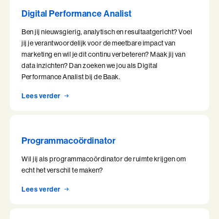
Ik en de Anderen
Digital Performance Analist
Ben jij nieuwsgierig, analytisch en resultaatgericht? Voel
Ik en de Anderen (BaakBoost)
jij je verantwoordelijk voor de meetbare impact van
marketing en wil je dit continu verbeteren? Maak jij van
Invloed in Complexiteit
data inzichten? Dan zoeken we jou als Digital
Inzicht in Ambitie
Performance Analist bij de Baak.
Lees verder
Jouw Kracht in Culturele Diversiteit
Leiden van Veranderingen
Programmacoördinator
Leiden van Veranderingen (BaakBoost)
Wil jij als programmacoördinator de ruimte krijgen om
Leiderschap door Vrouwen
echt het verschil te maken?
Leiderschap en Reflectie in de Publieke Sector
Lees verder
Leiderschap en Reflectie in de Publieke Sector (BaakBoost)