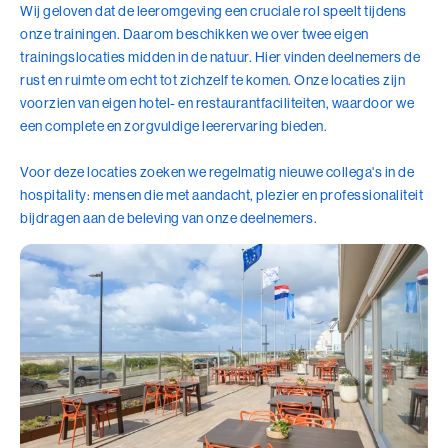
Wij geloven dat de leeromgeving een cruciale rol speelt tijdens
onze trainingen. Daarom beschikken we over twee eigen
trainingslocaties midden in de natuur. Hier vinden deelnemers de
rust en ruimte om echt tot zichzelf te komen. Onze locaties zijn
voorzien van eigen hotel- en restaurantfaciliteiten, waardoor we
een complete en zorgvuldige leerervaring bieden.
Voor deze locaties zoeken we regelmatig nieuwe collega's in de
hospitality: mensen die met aandacht, plezier en professionaliteit
bijdragen aan de beleving van onze deelnemers.