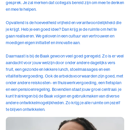
samenkomen
gesprek. Je zal merken dat collega’s bereid zijn om mee te denken
Leer technologie verbinden aan de koers, inrichting
Bezoek ons in Noordwijk of Driebergen
en mee te helpen.
Adresgegevens
en doel van je organisatie
Voor leiders en strategische professionals die
Opvallend is de hoeveelheid vrijheid en verantwoordelijkheid die
Wij zoeken collega's
richting geven aan een organisatiecontext die door
je krijgt. Heb je een goed idee? Dan krijg je de ruimte om het te
technologie verandert
gaan realiseren. We geloven in een cultuur van vertrouwen en
Kom jij ons team versterken?
4 modules in 7 dagen
moedigen eigen initiatief en innovatie aan.
Bekijk onze vacatures
10+ jaar werkervaring
Benieuwd wat we voor jouw organisatie
Daarnaast is bij de Baak gewoon veel goed geregeld. Zo is er veel
kunnen betekenen?
aandacht voor jouw welzijn door onder andere dagelijks vers
Plan eenvoudig een vrijblijvend adviesgesprek in en dan
fruit, een gezonde en lekkere lunch, stoelmassages en een
Alle trainingen
verkennen we samen de mogelijkheden die passen bij
vitaliteitsvergoeding. Ook de arbeidsvoorwaarden zijn goed, met
jouw vraag of organisatie.
onder andere reiskosten- en thuiswerkvergoeding, een fietsplan
Adviesgesprek Incompany
Authentiek Profileren
en een pensioenregeling. Bovendien staat jouw groei centraal: je
kunt trainingen bij de Baak volgen en gebruikmaken van diverse
Authentiek Profileren (BaakBoost)
andere ontwikkelmogelijkheden. Zo krijg je alle ruimte om jezelf
te blijven ontwikkelen.
Beïnvloeden, Leiden, Positioneren
Bezielend Leiderschap