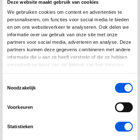
Deze website maakt gebruik van cookies
Noem het onze belangrijkste secundaire arbeidsvoorwaarde: de
We gebruiken cookies om content en advertenties te
prachtige omgeving waarin onze trainingen plaatsvinden én onze
personaliseren, om functies voor social media te bieden
kantoren zich bevinden. Bij ons heb je niet alleen een leuke baan,
en om ons websiteverkeer te analyseren. Ook delen we
maar ook een werkplek die energie geeft.
informatie over uw gebruik van onze site met onze
partners voor social media, adverteren en analyse. Deze
Het hoofdkantoor aan de Koningin Astrid Boulevard in Noordwijk
partners kunnen deze gegevens combineren met andere
heeft niet alleen een mooi uitzicht. Je stapt ook vanuit kantoor zo
het strand op voor een wandeling langs de zee. Onze locatie in
informatie die u aan ze heeft verstrekt of die ze hebben
Driebergen bevindt zich op Landgoed de Horst midden in het
verzameld op basis van uw gebruik van hun services.
bos. Even een frisse neus halen tussen je werkzaamheden door
en je kan er weer vol energie tegenaan.
Toestemmingsselectie
Noodzakelijk
Voorkeuren
Statistieken