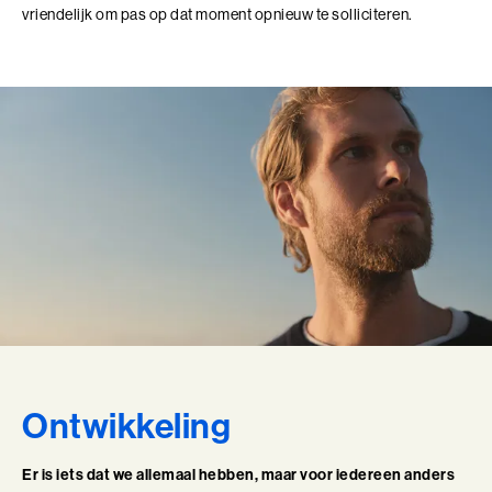
Perfectionisme in Balans (BaakBoost)
vriendelijk om pas op dat moment opnieuw te solliciteren.
Persoonlijke Kracht
Persoonlijke Kracht (BaakBoost)
Professioneel Adviseren
Professioneel Adviseren (BaakBoost)
Projectmanagement
Senior Excellence
Strategisch Adviseren
Strategisch Leiderschap Programma
Ontwikkeling
Talent Ontwikkelings Programma
Er is iets dat we allemaal hebben, maar voor iedereen anders