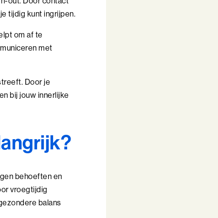
n-out. Door contact
 tijdig kunt ingrijpen.
lpt om af te
ommuniceren met
reeft. Door je
 bij jouw innerlijke
angrijk?
eigen behoeften en
or vroegtijdig
n gezondere balans