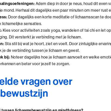
halingsoefeningen:
Adem diep in door je neus, houd dit even 
 je mond. Herhaal dit dagelijks een paar minuten om meer rust e
ess:
Door dagelijks een korte meditatie of lichaamsscan te doen
e lichamelijke sensaties.
:
Kies voor activiteiten zoals yoga, wandelen of tai chi en let o
ing. Dit versterkt je verbinding met je lichaam.
en:
Sta stil bij wat je hoort, ziet en voelt. Door zintuiglijke erva
k je de verbinding tussen je lichaam en geest.
k bij:
Noteer dagelijks hoe je lichaam aanvoelt en welke emoties
erkennen en beter voor jezelf te zorgen.
elde vragen over
bewustzijn
il tussen lichaamsbewustzijn en mindfulness?