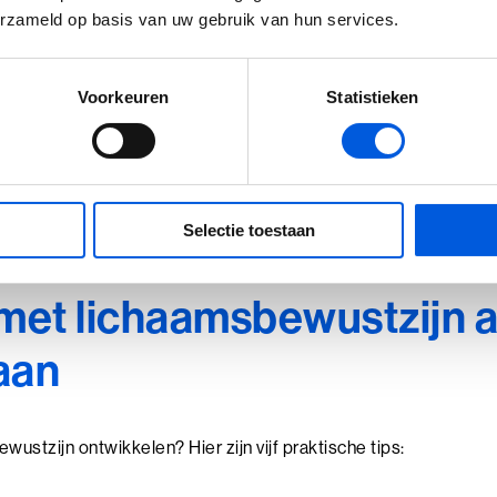
erzameld op basis van uw gebruik van hun services.
istentie:
Veel mensen verwachten snelle resultaten, maar zoal
bewustzijn om regelmatige oefening en toewijding.
Mensen kunnen zichzelf veroordelen voor wat ze voelen, wat a
Voorkeuren
Statistieken
t is belangrijk om met een open en accepterende houding naar 
e vermijden en lichaamsbewustzijn stap voor stap te ontwikkele
Selectie toestaan
en.
met lichaamsbewustzijn 
gaan
wustzijn ontwikkelen? Hier zijn vijf praktische tips: