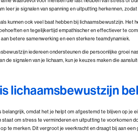
name waardevol voor mensen die last hebben van stress of bur
m leer je signalen van spanning en uitputting herkennen, zodat je
als kunnen ook veel baat hebben bij lichaamsbewustzijn. Het he
ehoeften en tegelijkertijd empathischer en effectiever te c
bij aan betere samenwerking en een sterkere teamdynamiek.
sbewustzijn iedereen ondersteunen die persoonlijke groei nast
 de signalen van je lichaam, kun je keuzes maken die aansluiten
s lichaamsbewustzijn bel
 belangrijk, omdat het je helpt om afgestemd te blijven op je 
in staat om stress te verminderen en uitputting te voorkomen do
 op te merken. Dit vergroot je veerkracht en draagt bij aan ee