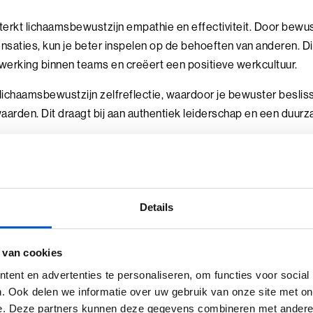
erkt lichaamsbewustzijn empathie en effectiviteit. Door bewust
nsaties, kun je beter inspelen op de behoeften van anderen. Di
erking binnen teams en creëert een positieve werkcultuur.
lichaamsbewustzijn zelfreflectie, waardoor je bewuster besli
arden. Dit draagt bij aan authentiek leiderschap en een duur
n rondom lichaamsbewust
Details
n lichaamsbewustzijn zijn er enkele veelvoorkomende valkuilen. 
 van cookies
ent en advertenties te personaliseren, om functies voor social
en van het belang:
Lichaamsbewustzijn wordt soms als zweveri
. Ook delen we informatie over uw gebruik van onze site met on
sch hulpmiddel is om beter voor jezelf te zorgen.
e. Deze partners kunnen deze gegevens combineren met andere i