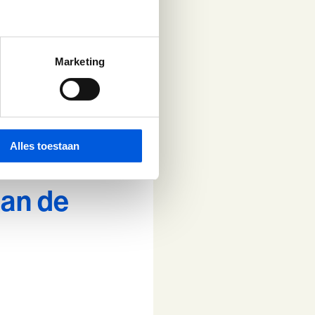
s bij elke vaardigheid
ngst en stress kan
Marketing
je lichaam te
n, kun je de voordelen
Alles toestaan
aan de