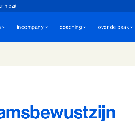
in je zit
n
incompany
coaching
over de baak
hap sinds 1947
in je zit
amsbewustzijn