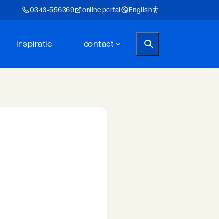
0343-556369
online portal
English
inspiratie
contact