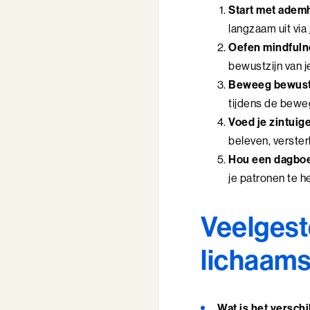
Start met adem
langzaam uit via
Oefen mindfuln
bewustzijn van j
Beweeg bewust
tijdens de beweg
Voed je zintuig
beleven, verster
Hou een dagboe
je patronen te h
Veelgest
lichaams
Wat is het versch