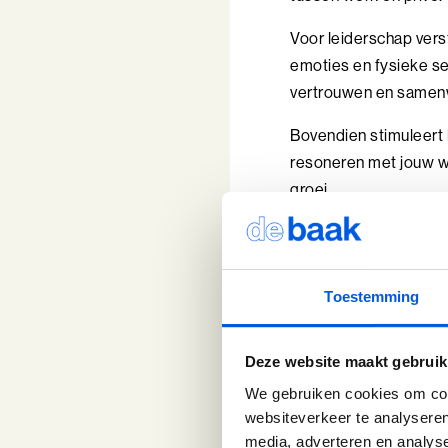
Voor leiderschap verst
emoties en fysieke se
vertrouwen en samenw
Bovendien stimuleert 
resoneren met jouw wa
groei.
Valkuile
Toestemming
Bij het ontwikkelen va
voorbeelden:
Deze website maakt gebruik
We gebruiken cookies om cont
Het onderschatt
websiteverkeer te analyseren
juist een prakti
media, adverteren en analys