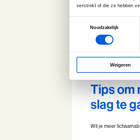
verstrekt of die ze hebben v
Gebrek aan cons
vraagt lichaams
Toestemmingsselectie
Te kritisch zijn:
Noodzakelijk
veroorzaken. He
luisteren.
Door deze valkuilen t
Weigeren
ervan optimaal benutt
Tips om 
slag te 
Wil je meer lichaamsbe