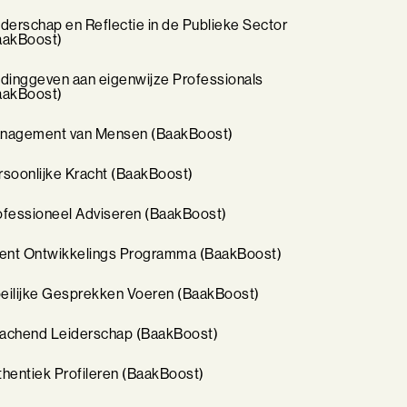
iderschap en Reflectie in de Publieke Sector
aakBoost)
idinggeven aan eigenwijze Professionals
aakBoost)
nagement van Mensen (BaakBoost)
rsoonlijke Kracht (BaakBoost)
ofessioneel Adviseren (BaakBoost)
lent Ontwikkelings Programma (BaakBoost)
eilijke Gesprekken Voeren (BaakBoost)
achend Leiderschap (BaakBoost)
thentiek Profileren (BaakBoost)