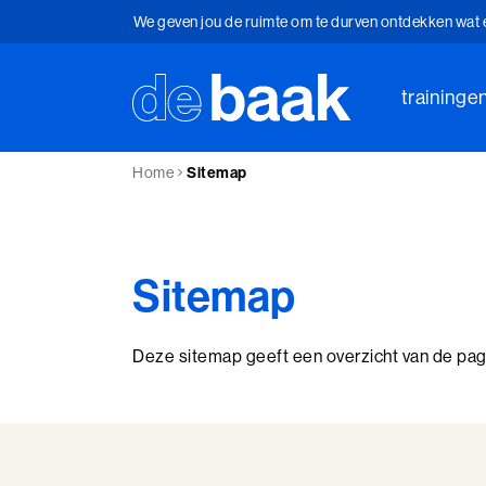
We geven jou de ruimte om te durven ontdekken wat er 
Je brengt iets in beweging als je stilstaat
traininge
Het trainingsinstituut voor ontwikkeling en leidersc
We geven jou de ruimte om te durven ontdekken wat er 
Home
Sitemap
Je brengt iets in beweging als je stilstaat
Sitemap
Deze sitemap geeft een overzicht van de pag