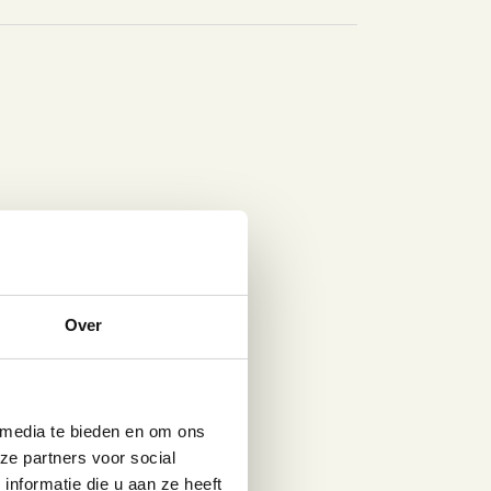
Over
amcoaching
ecutive Coaching
 media te bieden en om ons
ching naast je training: &CO
ze partners voor social
nformatie die u aan ze heeft