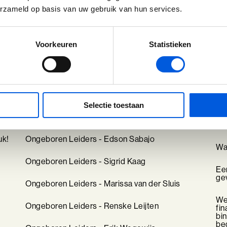
Inzicht & Uitzicht
erzameld op basis van uw gebruik van hun services.
Voorkeuren
Statistieken
Selectie toestaan
Ongeboren Leiders - Özcan Akyol
Tal
en 
uk!
Ongeboren Leiders - Edson Sabajo
Wat
Ongeboren Leiders - Sigrid Kaag
Ee
ge
Ongeboren Leiders - Marissa van der Sluis
We
Ongeboren Leiders - Renske Leijten
fin
bi
bed