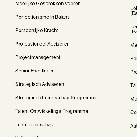
Moeilijke Gesprekken Voeren
Le
(B
Perfectionisme in Balans
Le
Persoonlijke Kracht
(B
Professioneel Adviseren
Ma
Projectmanagement
Pe
Senior Excellence
Pr
Strategisch Adviseren
Ta
Strategisch Leiderschap Programma
Mo
Talent Ontwikkelings Programma
Co
Teamleiderschap
Au