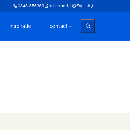
0343-556369
online portal
English
inspiratie
contact