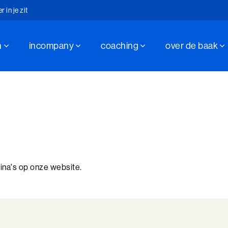
in je zit
n
incompany
coaching
over de baak
hap sinds 1947
in je zit
ina's op onze website.