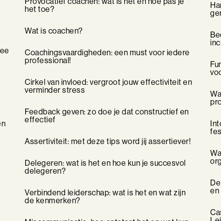
Provocatief coachen: wat is het en hoe pas je
Har
het toe?
ge
Wat is coachen?
Bed
inc
mee
Coachingsvaardigheden: een must voor iedere
professional!
Fun
vo
Cirkel van invloed: vergroot jouw effectiviteit en
verminder stress
Wat
pr
Feedback geven: zo doe je dat constructief en
effectief
en
Int
fes
Assertiviteit: met deze tips word jij assertiever!
Wa
or
Delegeren: wat is het en hoe kun je succesvol
delegeren?
De
en
Verbindend leiderschap: wat is het en wat zijn
de kenmerken?
Ca
Le