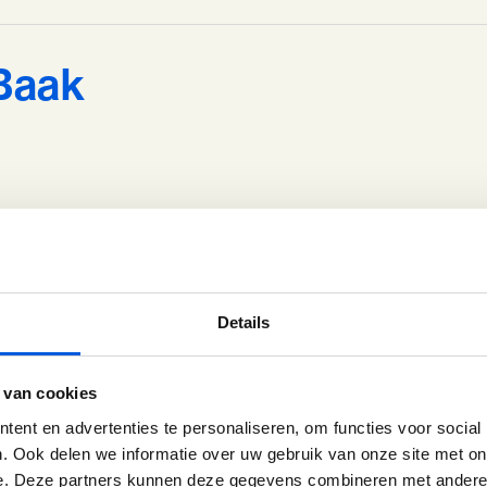
 Baak
professionele groei
Details
Reflact-now & Prevent Burn-out
Te
 van cookies
Loopbaancoaching
Ex
ent en advertenties te personaliseren, om functies voor social
Loopbaan Pitstop Gesprek
Coa
. Ook delen we informatie over uw gebruik van onze site met on
e. Deze partners kunnen deze gegevens combineren met andere i