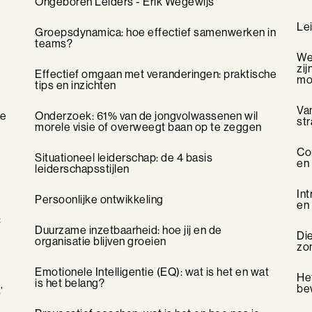
Ongeboren Leiders - Erik Wegewijs
Lei
Groepsdynamica: hoe effectief samenwerken in
teams?
We 
zij
Effectief omgaan met veranderingen: praktische
mo
tips en inzichten
Van
je
Onderzoek: 61% van de jongvolwassenen wil
st
morele visie of overweegt baan op te zeggen
Co
Situationeel leiderschap: de 4 basis
en 
leiderschapsstijlen
Int
Persoonlijke ontwikkeling
en
:
Duurzame inzetbaarheid: hoe jij en de
Di
organisatie blijven groeien
zo
Emotionele Intelligentie (EQ): wat is het en wat
Het
is het belang?
be
’