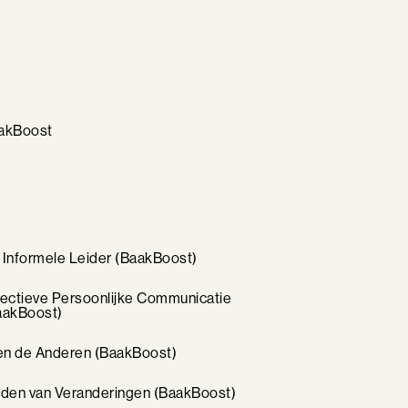
akBoost
 Informele Leider (BaakBoost)
fectieve Persoonlijke Communicatie
aakBoost)
 en de Anderen (BaakBoost)
iden van Veranderingen (BaakBoost)