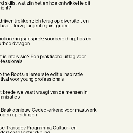
d skills: wat zijn het en hoe ontwikkel je dit
richt?
rijven trekken zich terug op diversiteit en
lusie - terwijl urgentie juist groeit
ctioneringsgesprek: voorbereiding, tips en
orbeeldvragen
 is intervisie? Een praktische uitleg voor
ofessionals
o the Roots: allereerste editie inspiratie
tival voor young professionals
t brede welvaart vraagt van de mensen in
ganisaties
 Baak opnieuw Cedeo-erkend voor maatwerk
 open opleidingen
se Transdev Programma Cultuur- en
iderschapsontwikkeling