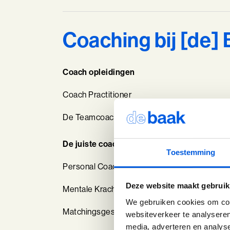
Coaching bij [de]
Coach opleidingen
Coach Practitioner
De Teamcoach
De juiste coach voor jouw persoonlijke en 
Toestemming
Personal Coaching
Deze website maakt gebruik
Mentale Kracht
We gebruiken cookies om cont
Matchingsgesprek
websiteverkeer te analyseren
media, adverteren en analys