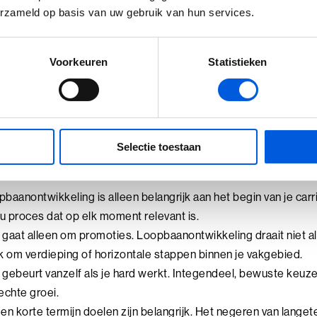
erzameld op basis van uw gebruik van hun services.
baanontwikkeling je de regie over jouw toekomst en bereidt he
Voorkeuren
Statistieken
n rondom loopbaanontwik
is waardevol, maar kent ook valkuilen. Hier zijn vier veelvoo
Selectie toestaan
kfouten:
baanontwikkeling is alleen belangrijk aan het begin van je carri
nu proces dat op elk moment relevant is.
gaat alleen om promoties. Loopbaanontwikkeling draait niet 
 om verdieping of horizontale stappen binnen je vakgebied.
gebeurt vanzelf als je hard werkt. Integendeel, bewuste keuzes
echte groei.
en korte termijn doelen zijn belangrijk. Het negeren van lange