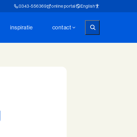
0343-556369
online portal
English
inspiratie
contact
g