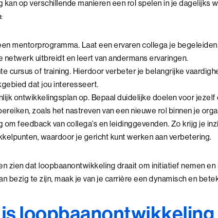
an op verschillende manieren een rol spelen in je dagelijks wer
:
en mentorprogramma. Laat een ervaren collega je begeleiden,
 je netwerk uitbreidt en leert van andermans ervaringen.
te cursus of training. Hierdoor verbeter je belangrijke vaardigh
kgebied dat jou interesseert.
lijk ontwikkelingsplan op. Bepaal duidelijke doelen voor jezelf
bereiken, zoals het nastreven van een nieuwe rol binnen je orga
 om feedback van collega’s en leidinggevenden. Zo krijg je inzi
kelpunten, waardoor je gericht kunt werken aan verbetering.
n zien dat loopbaanontwikkeling draait om initiatief nemen en
n bezig te zijn, maak je van je carrière een dynamisch en bete
 is loopbaanontwikkeling