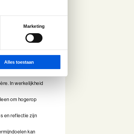
t je voor op alle
Marketing
keling
rkomende
Alles toestaan
ère. In werkelijkheid
alleen om hogerop
 en reflectie zijn
termijndoelen kan