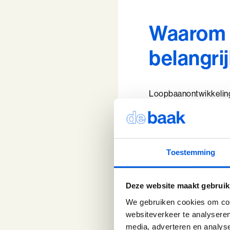
Waarom 
belangri
Loopbaanontwikkeling 
helpt je om bewuster t
bij wat je wilt bereike
Daarnaast stimuleert 
Toestemming
aangaan van uitdaging
voldoening en trots.
Deze website maakt gebruik
In een leiderschapsrol
We gebruiken cookies om cont
beter in te spelen op 
websiteverkeer te analyseren
aan de ontwikkeling va
media, adverteren en analys