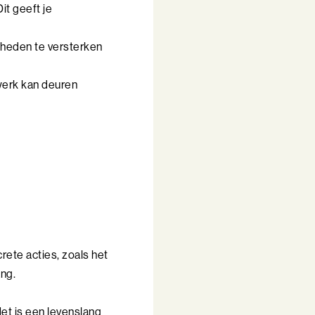
t geeft je
igheden te versterken
werk kan deuren
rete acties, zoals het
ng.
Het is een levenslang