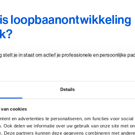
is loopbaanontwikkeling
jk?
stelt je in staat om actief je professionele en persoonlijke pa
e worden van je doelen en je motivatie vast te houden. Door reg
n, voorkom je dat je vast komt te zitten in een routine.
loopbaanontwikkeling persoonlijke groei. Het leren van nieuwe
Details
en maakt je niet alleen een waardevollere professional, maar 
 van cookies
 is loopbaanontwikkeling onmisbaar. Het versterkt je effectivite
ent en advertenties te personaliseren, om functies voor social
organisatie- en marktveranderingen. Door te investeren in je eige
. Ook delen we informatie over uw gebruik van onze site met on
n jezelf en je team.
e. Deze partners kunnen deze gegevens combineren met andere i