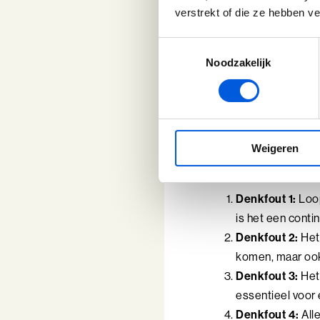
verstrekt of die ze hebben v
Samengevat geeft loop
fasen van je carrière.
Toestemmingsselectie
Noodzakelijk
Valkuile
Loopbaanontwikkeling 
Weigeren
misverstanden of den
Denkfout 1:
Loop
is het een conti
Denkfout 2:
Het 
komen, maar ook
Denkfout 3:
Het 
essentieel voor 
Denkfout 4:
Alle