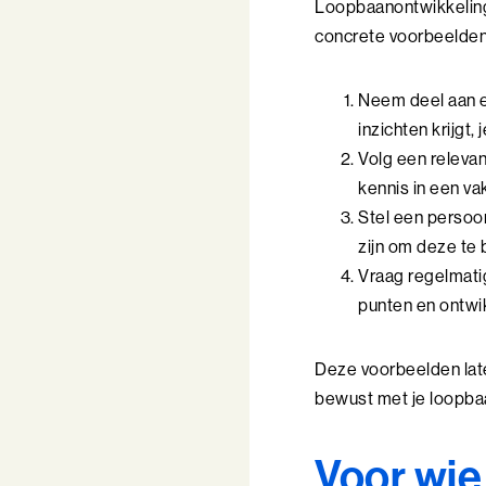
Loopbaanontwikkeling k
concrete voorbeelden
Neem deel aan e
inzichten krijgt,
Volg een relevan
kennis in een va
Stel een persoon
zijn om deze te 
Vraag regelmatig
punten en ontwik
Deze voorbeelden late
bewust met je loopbaa
Voor wie