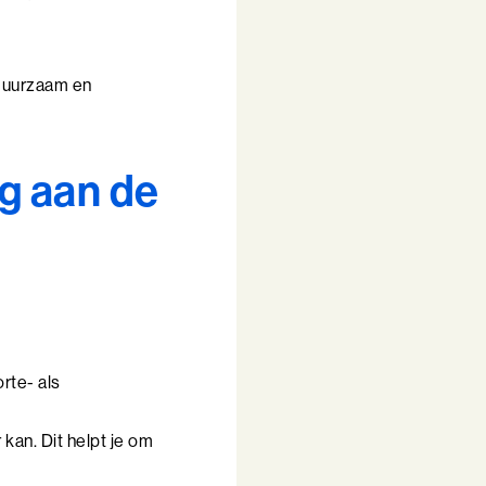
 duurzaam en
g aan de
orte- als
kan. Dit helpt je om