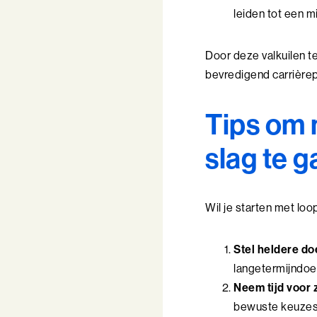
leiden tot een 
Door deze valkuilen t
bevredigend carrière
Tips om 
slag te 
Wil je starten met loop
Stel heldere do
langetermijndoel
Neem tijd voor z
bewuste keuzes 