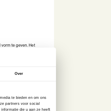
d vorm te geven. Het
elmatig stil te staan
 vaardigheden en het
Over
geeft je ook meer
it en helpt je om
 media te bieden en om ons
n groei, draag je bij
ze partners voor social
nformatie die u aan ze heeft