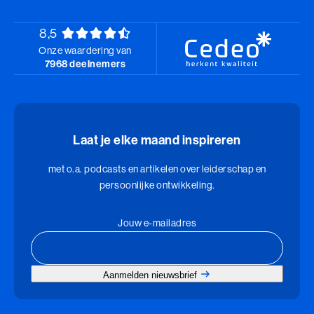
Talent Ontwikkelings Programma (BaakBoost)
Teamleiderschap
8,5
Onze waardering van
Veilig Leiden
7968 deelnemers
Young Executives Program
Young Executives Program Compact
Laat je elke maand inspireren
met o.a. podcasts en artikelen over leiderschap en
persoonlijke ontwikkeling.
Jouw e-mailadres
Aanmelden nieuwsbrief