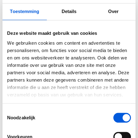
systeemdenken persoonlijke inzichten niet uit; het biedt juist
Ik en de Anderen
ruimte om subjectieve ervaringen mee te nemen in je analyse.
Toestemming
Details
Over
Tips om met systeemdenken aan de
Ik en de Anderen (BaakBoost)
slag te gaan
Deze website maakt gebruik van cookies
Invloed in Complexiteit
We gebruiken cookies om content en advertenties te
Begin met het grote plaatje:
Neem een helikopterview.
Inzicht in Ambitie
personaliseren, om functies voor social media te bieden
Benoem de belangrijkste elementen en hun relaties voordat
en om ons websiteverkeer te analyseren. Ook delen we
je inzoomt.
Jouw Kracht in Culturele Diversiteit
informatie over uw gebruik van onze site met onze
Herken patronen:
Zoek terugkerende thema’s en
partners voor social media, adverteren en analyse. Deze
feedbacklussen. Visualiseer ze om oorzaken en effecten te
Leiden van Veranderingen
partners kunnen deze gegevens combineren met andere
ontrafelen.
informatie die u aan ze heeft verstrekt of die ze hebben
Leiden van Veranderingen (BaakBoost)
Stel open vragen:
Onderzoek waarom iets gebeurt,
verzameld op basis van uw gebruik van hun services.
zonder snelle conclusies te trekken. Doorvragen onthult
Leiderschap door Vrouwen
kernoorzaken.
Gebruik visualisaties:
Werk met mindmaps, causale
Toestemmingsselectie
Leiderschap en Reflectie in de Publieke Sector
diagrammen of conceptkaarten om complexiteit deelbaar
Noodzakelijk
en bespreekbaar te maken.
Leiderschap en Reflectie in de Publieke Sector (BaakBoost)
Oefen en evalueer:
Pas systeemdenken toe in
Voorkeuren