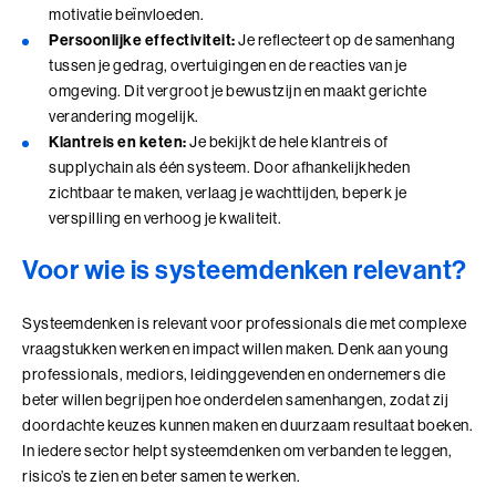
samenkomen
motivatie beïnvloeden.
Leer technologie verbinden aan de koers, inrichting
Persoonlijke effectiviteit:
Je reflecteert op de samenhang
en doel van je organisatie
tussen je gedrag, overtuigingen en de reacties van je
Voor leiders en strategische professionals die
omgeving. Dit vergroot je bewustzijn en maakt gerichte
Wij zoeken collega's
richting geven aan een organisatiecontext die door
verandering mogelijk.
technologie verandert
Klantreis en keten:
Je bekijkt de hele klantreis of
Kom jij ons team versterken?
4 modules in 7 dagen
Bekijk onze vacatures
supplychain als één systeem. Door afhankelijkheden
10+ jaar werkervaring
zichtbaar te maken, verlaag je wachttijden, beperk je
Benieuwd wat we voor jouw organisatie
verspilling en verhoog je kwaliteit.
kunnen betekenen?
Plan eenvoudig een vrijblijvend adviesgesprek in en dan
Voor wie is systeemdenken relevant?
Alle trainingen
verkennen we samen de mogelijkheden die passen bij
jouw vraag of organisatie.
Systeemdenken is relevant voor professionals die met complexe
Adviesgesprek Incompany
Authentiek Profileren
vraagstukken werken en impact willen maken. Denk aan young
professionals, mediors, leidinggevenden en ondernemers die
Authentiek Profileren (BaakBoost)
beter willen begrijpen hoe onderdelen samenhangen, zodat zij
doordachte keuzes kunnen maken en duurzaam resultaat boeken.
Beïnvloeden, Leiden, Positioneren
In iedere sector helpt systeemdenken om verbanden te leggen,
risico’s te zien en beter samen te werken.
Bezielend Leiderschap