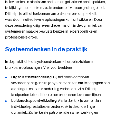
Adviesgesprek trainingen
beïnvloeden. In plaats van problemen geïsoleerd aan te pakken,
Young Talent
Personal Coaching
Missie en visie
bekijkt systeemdenken ze als onderdeel van een groter geheel.
Thema's
Adviesgesprek Incompany
Dit helpt je bij het herkennen van patronen en complexiteit,
Professionals
Executive Coaching
Locaties
Communicatie
waardoor je effectievere oplossingen kunt ontwikkelen. Door
Veelgestelde vragen
deze benadering krijg je een dieper inzicht in de dynamiek van
Professionele vaardigheden
Loopbaancoaching
Onze mensen
Invloed en verandermanagement
systemen en maak je bewuste keuzes in je persoonlijke en
Pers of samenwerkingen
Teams
Keuzes maken: Reflact-now
Positieve impact
professionele groei.
Leiderschap
Stevige basis voor leiderschap
Leerfilosofie
Systeemdenken in de praktijk
Persoonlijke ontwikkeling
Verdiepend leiderschap
Werken bij
In de praktijk biedt systeemdenken scherpe inzichten en
Coach opleidingen
bruikbare oplossingen. Vier voorbeelden:
Cultuur en leiderschapsontwikkeling
Onze locaties
Coach Practitioner
Organisatieverandering:
Bij het doorvoeren van
Maatschappelijke impact
NIEUW
Bezoek ons in Noordwijk of Driebergen
De Teamcoach
veranderingen gebruik je systeemdenken om te begrijpen hoe
Adresgegevens
Leiderschap, Mens en Technologie
afdelingen en teams onderling verbonden zijn. Dit helpt
Informatiebijeenkomst
Verdiep je leiderschap in relatie tot technologie, AI
knelpunten te identificeren en processen te stroomlijnen.
en strategie
Leiderschapsontwikkeling:
Als leider kijk je verder dan
Ontwikkel oordeelsvermogen in complexe
individuele prestaties en onderzoek je de onderlinge
vraagstukken waar mens en technologie
dynamiek. Zo herken je patronen die samenwerking en