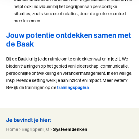
Perfectionisme in Balans (BaakBoost)
helpt ook individuen bij het begrijpen van persoonlijke
situaties, zoals keuzes of relaties, door de grotere context
Persoonlijke Kracht
mee te nemen.
Persoonlijke Kracht (BaakBoost)
Jouw potentie ontdekken samen met
de Baak
Professioneel Adviseren
Professioneel Adviseren (BaakBoost)
Bij de Baak krijg je de ruimte om te ontdekken wat er in je zit. We
bieden trainingen op het gebied van leiderschap, communicatie,
Projectmanagement
persoonlijke ontwikkeling en verandermanagement. In een veilige,
inspirerende setting werk je aan inzicht en impact. Meer weten?
Senior Excellence
Bekijk de trainingen op de
trainingspagina
.
Strategisch Adviseren
Strategisch Leiderschap Programma
Je bevindt je hier:
Talent Ontwikkelings Programma
Home
Begrippenlijst
Systeemdenken