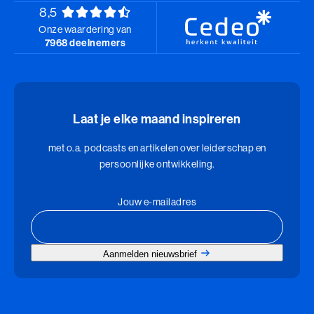
Talent Ontwikkelings Programma (BaakBoost)
8,5
Onze waardering van
Teamleiderschap
7968 deelnemers
Veilig Leiden
Young Executives Program
Laat je elke maand inspireren
Young Executives Program Compact
met o.a. podcasts en artikelen over leiderschap en
persoonlijke ontwikkeling.
Jouw e-mailadres
Aanmelden nieuwsbrief