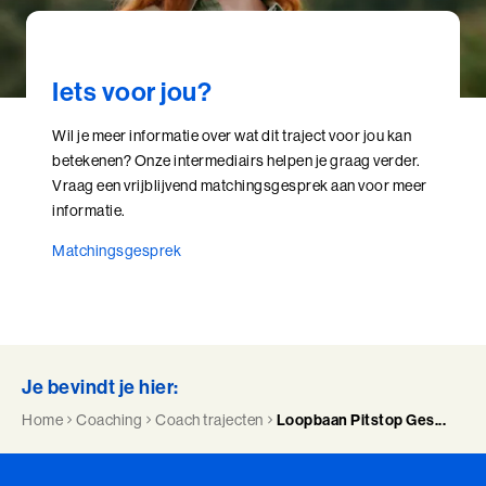
Perfectionisme in Balans (BaakBoost)
Persoonlijke Kracht
Iets voor jou?
Persoonlijke Kracht (BaakBoost)
Wil je meer informatie over wat dit traject voor jou kan
Professioneel Adviseren
betekenen? Onze intermediairs helpen je graag verder.
Vraag een vrijblijvend matchingsgesprek aan voor meer
Professioneel Adviseren (BaakBoost)
informatie.
Projectmanagement
Matchingsgesprek
Senior Excellence
Strategisch Adviseren
Je bevindt je hier:
Strategisch Leiderschap Programma
Home
Coaching
Coach trajecten
Loopbaan Pitstop Ges...
Talent Ontwikkelings Programma