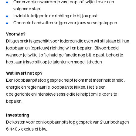
Onderzoeken waarom je vastloopt of twijfelt over een
samenkomen
volgende stap
Leer technologie verbinden aan de koers, inrichting
Bezoek ons in Noordwijk of Driebergen
Adresgegevens
Inzicht te krijgen in de richting die bij jou past.
en doel van je organisatie
Concrete handvatten krijgen voor jouw vervolgstappen.
Voor leiders en strategische professionals die
Wij zoeken collega's
richting geven aan een organisatiecontext die door
Voor wie?
technologie verandert
Kom jij ons team versterken?
Dit gesprek is geschikt voor iedereen die even wil stilstaan bij hun
4 modules in 7 dagen
Bekijk onze vacatures
10+ jaar werkervaring
loopbaan en (opnieuw) richting willen bepalen. Bijvoorbeeld
Benieuwd wat we voor jouw organisatie
wanneer je twijfelt of je huidige functie nog bij je past, behoefte
kunnen betekenen?
hebt aan frisse blik op je talenten en mogelijkheden.
Plan eenvoudig een vrijblijvend adviesgesprek in en dan
Wat levert het op?
Alle trainingen
verkennen we samen de mogelijkheden die passen bij
Een loopbaanpitstop gesprek helpt je om met meer helderheid,
jouw vraag of organisatie.
energie en regie naar je loopbaan te kijken. Het is een
Adviesgesprek Incompany
Authentiek Profileren
doelgerichte en intensieve sessie die je helpt om je koers te
bepalen.
Authentiek Profileren (BaakBoost)
Investering
Beïnvloeden, Leiden, Positioneren
De kosten voor een loopbaanpitstop gesprek van 2 uur bedragen
€ 440,- exclusief btw.
Bezielend Leiderschap