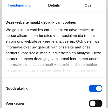
maken van de juiste match. Door ons zorgvuldige
Toestemming
Details
Over
Ik en de Anderen
matchingsproces zorgen we ervoor dat jouw coach niet alleen
je ontwikkelbehoefte begrijpt, maar ook goed past bij jou als
Ik en de Anderen (BaakBoost)
persoon.
Deze website maakt gebruik van cookies
Invloed in Complexiteit
We gebruiken cookies om content en advertenties te
personaliseren, om functies voor social media te bieden
Inzicht in Ambitie
Vrijblijvend matchingsgesprek
en om ons websiteverkeer te analyseren. Ook delen we
informatie over uw gebruik van onze site met onze
Jouw Kracht in Culturele Diversiteit
In een vrijblijvend matchingsgesprek neem je met een van
partners voor social media, adverteren en analyse. Deze
onze ervaren intermediair de tijd om dieper in te gaan op
Leiden van Veranderingen
partners kunnen deze gegevens combineren met andere
jouw coachvraag, doelen en voorkeuren.
informatie die u aan ze heeft verstrekt of die ze hebben
Leiden van Veranderingen (BaakBoost)
verzameld op basis van uw gebruik van hun services.
Leiderschap door Vrouwen
Toestemmingsselectie
Introductie coach
Noodzakelijk
Leiderschap en Reflectie in de Publieke Sector
Op basis van dit gesprek koppelen we je aan een coach
die het beste bij jou past. Ook delen we een voorstel hoe
Leiderschap en Reflectie in de Publieke Sector (BaakBoost)
Voorkeuren
jouw traject eruit komt te zien.