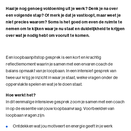
Adviesgesprek trainingen
Young Talent
Personal Coaching
Missie en visie
Haal je nog genoeg voldoening uit je werk? Denk je na over
Thema's
Adviesgesprek Incompany
een volgende stap? Of merk je dat je vastloopt, maar weet je
Professionals
Executive Coaching
Locaties
Communicatie
niet precies waarom? Soms is het goed om even de ruimte te
Veelgestelde vragen
nemen om te kijken waar je nu staat en duidelijkheid te krijgen
Professionele vaardigheden
Loopbaancoaching
Onze mensen
Invloed en verandermanagement
over wat je nodig hebt om vooruit te komen.
Pers of samenwerkingen
Teams
Keuzes maken: Reflact-now
Positieve impact
Leiderschap
Stevige basis voor leiderschap
Leerfilosofie
Persoonlijke ontwikkeling
Een loopbaanpitstop gesprek is een kort en krachtig
reflectiemoment waarin je samen met een ervaren coach de
Verdiepend leiderschap
Werken bij
balans opmaakt van je loopbaan. In een intensief gesprek van
Coach opleidingen
twee uur krijg je inzicht in waar je staat, welke vragen onder de
Cultuur en leiderschapsontwikkeling
Coach Practitioner
oppervlakte spelen en wat je te doen staat.
Maatschappelijke impact
NIEUW
De Teamcoach
Hoe werkt het?
Leiderschap, Mens en Technologie
In dit eenmalige intensieve gesprek zoom je samen met een coach
Informatiebijeenkomst
Verdiep je leiderschap in relatie tot technologie, AI
in op de essentie van jouw loopbaanvraag. Voorbeelden van
en strategie
loopbaan vragen zijn:
Ontwikkel oordeelsvermogen in complexe
Ontdekken wat jou motiveert en energie geeft in je werk
vraagstukken waar mens en technologie
Onze locaties