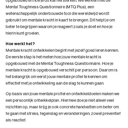
opgebouwd en hoe je dit kan versterken. We werken met de
samenkomen
Mental Toughness Questionnaire (MTQ Plus), een
Leer technologie verbinden aan de koers, inrichting
Bezoek ons in Noordwijk of Driebergen
wetenschappelijk onderbouwde tool die wereldwijd wordt
Adresgegevens
en doel van je organisatie
gebruikt om mentale kracht in kaart te brengen. Dit helpt je om
Voor leiders en strategische professionals die
beter te begrijpen waarom je reageert zoals je doet en hoe je
Wij zoeken collega's
richting geven aan een organisatiecontext die door
hierin kunt groeien.
technologie verandert
Kom jij ons team versterken?
4 modules in 7 dagen
Bekijk onze vacatures
Hoe werkt het?
10+ jaar werkervaring
Mentale kracht ontwikkelen begint met jezelf goed leren kennen.
Benieuwd wat we voor jouw organisatie
kunnen betekenen?
De eerste stap is het meten hoe jouw mentale kracht is
opgebouwd met de Mental Toughness Questionnaire. Hoe je
Plan eenvoudig een vrijblijvend adviesgesprek in en dan
mentale kracht is opgebouwd verschilt per persoon. Daarom is
Alle trainingen
verkennen we samen de mogelijkheden die passen bij
het belangrijk om eerst jouw mentale profiel te kennen om
jouw vraag of organisatie.
effectief met je ontwikkeling aan de slag te kunnen gaan.
Adviesgesprek Incompany
Authentiek Profileren
Op basis van jouw mentale profiel en ontwikkeldoelen maken we
Authentiek Profileren (BaakBoost)
een persoonlijk ontwikkelplan. Hiermee doe je niet alleen veel
inzichten op, maar krijg je ook concrete handvatten om beter om
Beïnvloeden, Leiden, Positioneren
te gaan met stress, tegenslag en veranderingen; zowel preventief
als reactief.
Bezielend Leiderschap