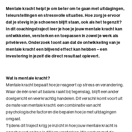
Adviesgesprek trainingen
Young Talent
Personal Coaching
Missie en visie
Mentale kracht helpt je om beter om te gaan met uitdagingen,
Thema's
Adviesgesprek Incompany
teleurstellingen en stressvolle situaties. Hoe zorg je ervoor
Professionals
Executive Coaching
Locaties
Communicatie
dat je stevig in je schoenen blijft staan, ook als het tegenzit?
Veelgestelde vragen
In dit coachingstraject leer je hoe je jouw mentale kracht kan
Professionele vaardigheden
Loopbaancoaching
Onze mensen
Invloed en verandermanagement
ontwikkelen, versterken en toepassen in zowel je werk als
Pers of samenwerkingen
Teams
Keuzes maken: Reflact-now
Positieve impact
privéleven. Onderzoek toont aan dat de ontwikkeling van je
Leiderschap
mentale kracht een blijvend effect kan hebben – een
Stevige basis voor leiderschap
Leerfilosofie
Persoonlijke ontwikkeling
investering in jezelf die direct resultaat oplevert.
Verdiepend leiderschap
Werken bij
Coach opleidingen
Wat is mentale kracht?
Cultuur en leiderschapsontwikkeling
Coach Practitioner
Mentale kracht bepaalt hoe je reageert op stress en verandering.
Maatschappelijke impact
Waar de één snel uit balans raakt bij tegenslag, blijft een ander
NIEUW
De Teamcoach
doelgericht en veerkrachtig handelen. Dit verschil komt voort uit
Leiderschap, Mens en Technologie
Informatiebijeenkomst
de mate van mentale kracht: een combinatie van acht
Verdiep je leiderschap in relatie tot technologie, AI
psychologische factoren die bepalen hoe je met uitdagingen
en strategie
omgaat.
Ontwikkel oordeelsvermogen in complexe
Tijdens dit traject krijg je inzicht in hoe jouw mentale kracht is
vraagstukken waar mens en technologie
Onze locaties