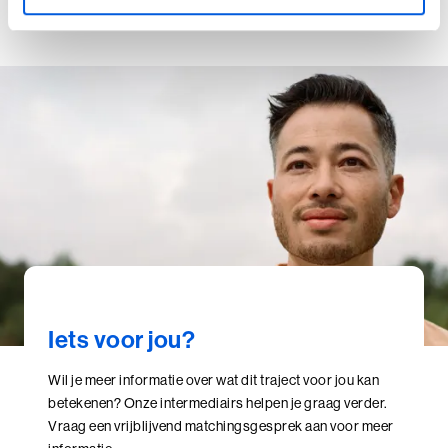
01
/ 05
Perfectionisme in Balans (BaakBoost)
Persoonlijke Kracht
Persoonlijke Kracht (BaakBoost)
Professioneel Adviseren
Professioneel Adviseren (BaakBoost)
Projectmanagement
Senior Excellence
Strategisch Adviseren
Iets voor jou?
Strategisch Leiderschap Programma
Wil je meer informatie over wat dit traject voor jou kan
betekenen? Onze intermediairs helpen je graag verder.
Talent Ontwikkelings Programma
Vraag een vrijblijvend matchingsgesprek aan voor meer