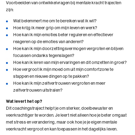
Voorbeelden van ontwikkelvragen bij mentale kracht trajecten
zijn:
Coachend Leiderschap
Wat belemmert me om te bereiken wat ik wil?
Coachend Leiderschap (BaakBoost)
Hoe krijg ik meer grip om mijn leven en werk?
Hoe kan ik mijn emoties beter reguleren en effectiever
Communicatie met Impact
reageren op de emoties van anderen?
Hoe kan ik mijn doorzettingsvermogen vergroten en blijven
De Essentie
focussen ondanks tegenslagen?
Hoe kan ik leren van mijn ervaringen en dit omzetten in groei?
De Informele Leider
Hoe vergroot ik mijn moed om uit mijn comfortzone te
De Informele Leider (BaakBoost)
stappen en nieuwe dingen op te pakken?
Hoe kan ik mijn zelfvertrouwen vergroten en meer
De Zelfbewuste Leider
zelfvertrouwen uitstralen?
Wat levert het op?
Effectieve Persoonlijke Communicatie
Dit coachingstraject helpt je om sterker, doelbewuster en
veerkrachtiger te worden. Je leert niet alleen hoe je beter omgaat
Effectieve Persoonlijke Communicatie (BaakBoost)
met stress en verandering, maar ook hoe je je eigen mentale
veerkracht vergroot en kan toepassen in het dagelijks leven.
High Performance Leadership