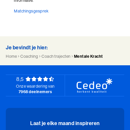
Talent Ontwikkelings Programma (BaakBoost)
informatie.
Matchingsgesprek
Teamleiderschap
Veilig Leiden
Young Executives Program
Je bevindt je hier:
Young Executives Program Compact
Home
Coaching
Coach trajecten
Mentale Kracht
8,5
Onze waardering van
7968 deelnemers
Laat je elke maand inspireren