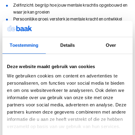
Zelfinzicht: begrijp hoe jouw mentale krachtis opgebouwd en
Ik en de Anderen
waar je kan groeien
Persoonlijke groei: versterk je mentale kracht en ontwikkel
Ik en de Anderen (BaakBoost)
een positieve, doelgerichte houding
Toepassing: concrete handvatten om beter om te gaan met
Invloed in Complexiteit
stress, tegenslag en verandering
Toestemming
Details
Over
Inzicht in Ambitie
Investering
De kosten voor het complete traject – intakegesprek, de MTQ
Jouw Kracht in Culturele Diversiteit
Plus-meting inclusief terugkoppelgesprek met de coach,
Deze website maakt gebruik van cookies
persoonlijk ontwikkelplan en de vier coachsessies – bedragen €
Leiden van Veranderingen
We gebruiken cookies om content en advertenties te
2.240,- exclusief btw.
personaliseren, om functies voor social media te bieden
Leiden van Veranderingen (BaakBoost)
Het is mogelijk om het traject verder aan te vullen met extra
en om ons websiteverkeer te analyseren. Ook delen we
coachgesprekken. De kosten hiervoor bedragen € 330,-
informatie over uw gebruik van onze site met onze
Leiderschap door Vrouwen
exclusief btw per gesprek van 1,5 uur.
partners voor social media, adverteren en analyse. Deze
partners kunnen deze gegevens combineren met andere
Leiderschap en Reflectie in de Publieke Sector
informatie die u aan ze heeft verstrekt of die ze hebben
Leiderschap en Reflectie in de Publieke Sector (BaakBoost)
verzameld op basis van uw gebruik van hun services.