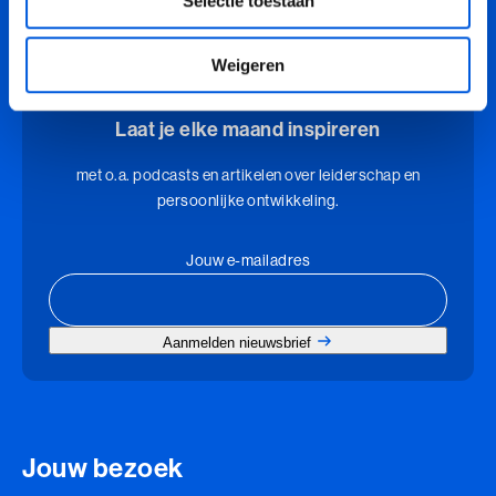
Selectie toestaan
7968 deelnemers
Ik en de Anderen
Weigeren
Ik en de Anderen (BaakBoost)
Invloed in Complexiteit
Laat je elke maand inspireren
Inzicht in Ambitie
met o.a. podcasts en artikelen over leiderschap en
persoonlijke ontwikkeling.
Jouw Kracht in Culturele Diversiteit
Jouw e-mailadres
Leiden van Veranderingen
Leiden van Veranderingen (BaakBoost)
Aanmelden nieuwsbrief
Leiderschap door Vrouwen
Leiderschap en Reflectie in de Publieke Sector
Jouw bezoek
Leiderschap en Reflectie in de Publieke Sector (BaakBoost)