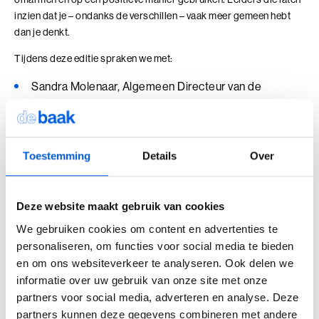
samenkomen
inzien dat je – ondanks de verschillen – vaak meer gemeen hebt
Leer technologie verbinden aan de koers, inrichting
dan je denkt.
en doel van je organisatie
Voor leiders en strategische professionals die
Tijdens deze editie spraken we met:
Wij zoeken collega's
richting geven aan een organisatiecontext die door
Sandra Molenaar, Algemeen Directeur van de
technologie verandert
Kom jij ons team versterken?
4 modules in 7 dagen
Consumentenbond
Bekijk onze vacatures
10+ jaar werkervaring
Jacqueline Smit, Hoofd Sport a.i. bij de NOS
Benieuwd wat we voor jouw organisatie
Florian Brunsting, General Manager van Getir en Gorillas
kunnen betekenen?
Shervin Nekuee, organisatiesocioloog
Toestemming
Details
Over
Plan eenvoudig een vrijblijvend adviesgesprek in en dan
Alle trainingen
Zoals bij elke editie zorgden Prof. Dr. Janka Stoker en Prof. Dr.
verkennen we samen de mogelijkheden die passen bij
Harry Garretsen van In the LEAD (Rijksuniversiteit Groningen)
jouw vraag of organisatie.
Deze website maakt gebruik van cookies
Adviesgesprek Incompany
voor de wetenschappelijke reflectie op het thema, met inzichten
Authentiek Profileren
We gebruiken cookies om content en advertenties te
uit onderzoek naar leiderschap in complexe tijden.
personaliseren, om functies voor social media te bieden
Authentiek Profileren (BaakBoost)
De aflevering is hieronder in zijn geheel terug te kijken.
en om ons websiteverkeer te analyseren. Ook delen we
Beïnvloeden, Leiden, Positioneren
informatie over uw gebruik van onze site met onze
partners voor social media, adverteren en analyse. Deze
Bezielend Leiderschap
partners kunnen deze gegevens combineren met andere