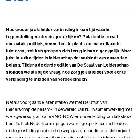
Adviesgesprek trainingen
Young Talent
Personal Coaching
Missie en visie
Thema's
Adviesgesprek Incompany
Professionals
Executive Coaching
Locaties
Communicatie
Veelgestelde vragen
Hoe creëer je als leider verbinding in een tijd waarin
Professionele vaardigheden
Loopbaancoaching
Onze mensen
Invloed en verandermanagement
tegenstellingen steeds groter lijken? Polarisatie, zowel
Pers of samenwerkingen
sociaal als politiek, neemt toe. In plaats van naar elkaar te
Teams
Keuzes maken: Reflact-now
Positieve impact
Leiderschap
luisteren, trekken groepen zich terug in hun eigen gelijk. Maar
Stevige basis voor leiderschap
Leerfilosofie
juist in zulke tijden is leiderschap dat verbindt van essentieel
Persoonlijke ontwikkeling
belang. Tijdens de derde editie van De Staat van Leiderschap
Verdiepend leiderschap
Werken bij
stonden we stil bij de vraag: hoe zorg je als leider voor echte
Coach opleidingen
verbinding te midden van verdeeldheid?
Cultuur en leiderschapsontwikkeling
Onze locaties
Coach Practitioner
Maatschappelijke impact
NIEUW
Bezoek ons in Noordwijk of Driebergen
De Teamcoach
Net als voorgaande jaren staken we met De Staat van
Adresgegevens
Leiderschap, Mens en Technologie
Informatiebijeenkomst
Leiderschap de peilstok in de wereld van nu. In samenwerking met
Verdiep je leiderschap in relatie tot technologie, AI
werkgeversorganisatie VNO-NCW en onder leiding van talkshow
en strategie
host Patrick Nederkoorn gingen we het gesprek aan met leiders
Ontwikkel oordeelsvermogen in complexe
die tegenstellingen niet uit de weg gaan, maar die verschillen juist
vraagstukken waar mens en technologie
omarmen en op een positieve manier gebruiken. Leiders die laten