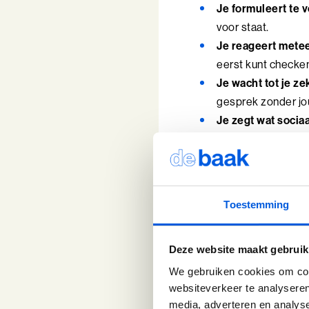
Je formuleert te v
voor staat.
Je reageert mete
eerst kunt checke
Je wacht tot je ze
gesprek zonder jo
Je zegt wat sociaa
verstoren.
Je benoemt je gre
achteraf dat het ni
Toestemming
Wat kun 
Deze website maakt gebruik
1. Spreek je
We gebruiken cookies om cont
websiteverkeer te analyseren
media, adverteren en analys