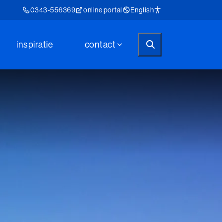
0343-556369
online portal
English
inspiratie
contact