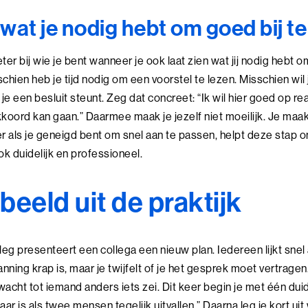
wat je nodig hebt om goed bij t
r bij wie je bent wanneer je ook laat zien wat jij nodig hebt om
schien heb je tijd nodig om een voorstel te lezen. Misschien wil 
 je een besluit steunt. Zeg dat concreet: “Ik wil hier goed op r
akkoord kan gaan.” Daarmee maak je jezelf niet moeilijk. Je maak
 als je geneigd bent om snel aan te passen, helpt deze stap om
ook duidelijk en professioneel.
beeld uit de praktijk
eg presenteert een collega een nieuw plan. Iedereen lijkt snel 
lanning krap is, maar je twijfelt of je het gesprek moet vertragen
ht tot iemand anders iets zei. Dit keer begin je met één duidel
r is als twee mensen tegelijk uitvallen.” Daarna leg je kort ui