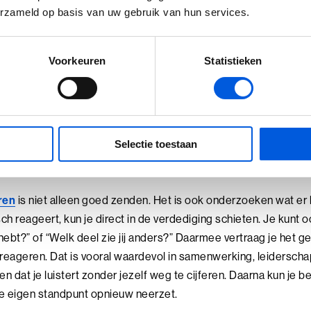
rdat je gaat nuanceren. Zeg bijvoorbeeld: “Ik denk dat we ee
erzameld op basis van uw gebruik van hun services.
Ik zie een risico in deze planning.” Daarna kun je uitleggen waa
om. Ze geven eerst context, verzachten hun boodschap en hope
maakt een gesprek onnodig vaag. Een duidelijke eerste zin helpt
Voorkeuren
Statistieken
t wat je bedoelt. Persoonlijke communicatie wordt niet minder w
uist zorgvuldiger, omdat de ander weet waar hij op kan reageren
at de ander bedoelt voordat je 
Selectie toestaan
ren
is niet alleen goed zenden. Het is ook onderzoeken wat er b
ch reageert, kun je direct in de verdediging schieten. Je kunt 
ij hebt?” of “Welk deel zie jij anders?” Daarmee vertraag je het
 reageren. Dat is vooral waardevol in samenwerking, leiderscha
n dat je luistert zonder jezelf weg te cijferen. Daarna kun je be
 je eigen standpunt opnieuw neerzet.