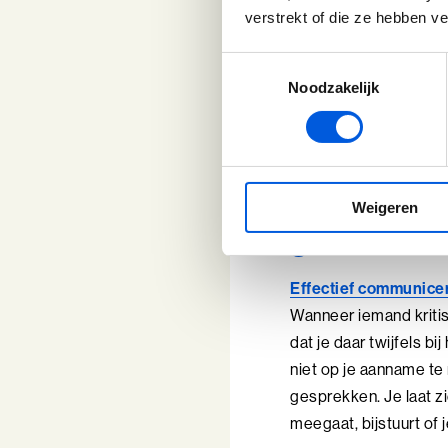
Begin met de kern voo
verstrekt of die ze hebben v
hierover besluit” of “
draaien de volgorde 
Toestemmingsselectie
kern eruit haalt. Dat 
Noodzakelijk
sneller of je echt zeg
bent. Vaak wordt ze j
2. Check w
Weigeren
geeft
Effectief communice
Wanneer iemand kritis
dat je daar twijfels b
niet op je aanname te
gesprekken. Je laat zie
meegaat, bijstuurt of