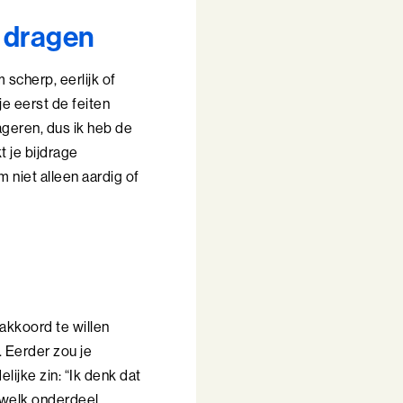
e dragen
 scherp, eerlijk of
je eerst de feiten
eageren, dus ik heb de
t je bijdrage
 niet alleen aardig of
akkoord te willen
. Eerder zou je
ijke zin: “Ik denk dat
t welk onderdeel