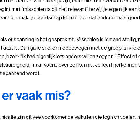
ed houden. Je wilt duidelijk zijn, maar niet bot overkomen. Je 
egint met “misschien is dit niet relevant” terwijl je eigenlijk een
, maar het maakt je boodschap kleiner voordat anderen haar go
 als er spanning in het gesprek zit. Misschien is iemand stellig,
er haast is. Dan ga je sneller meebewegen met de groep, slik je e
en jezelf: “Ik had eigenlijk iets anders willen zeggen.” Effecti
aalvaardigheid, maar vooral over zelfkennis. Je leert herkennen 
t spannend wordt.
 er vaak mis?
nicatie zijn dit veelvoorkomende valkuilen die logisch voelen, 