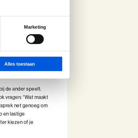
rst moeten bepalen wie
rom. Veel mensen
n dat de ander de
 jezelf ook. Je merkt
Marketing
arm als je helder
.
antwoord
Alles toestaan
ij de ander speelt.
ook vragen: “Wat maakt
 gesprek net genoeg om
p en lastige
ter kiezen of je