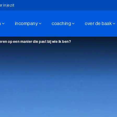
in je zit
n
incompany
coaching
over de baak
hap sinds 1947
in je zit
ren op een manier die past bij wie ik ben?