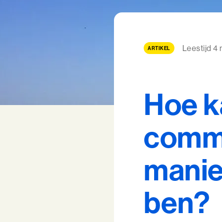
Leestijd 4
ARTIKEL
Hoe ka
commu
manier
ben?