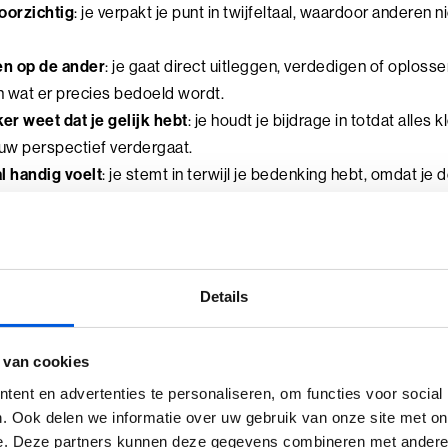
oorzichtig
: je verpakt je punt in twijfeltaal, waardoor anderen 
en op de ander
: je gaat direct uitleggen, verdedigen of oplossen
n wat er precies bedoeld wordt.
ker weet dat je gelijk hebt
: je houdt je bijdrage in totdat alles 
uw perspectief verdergaat.
l handig voelt
: je stemt in terwijl je bedenking hebt, omdat je d
ns te laat
: je gaat te lang mee in afspraken, verwachtingen of
et meer past.
Details
je doen?
 van cookies
 punt uit in één duidelijke zin
ent en advertenties te personaliseren, om functies voor social
. Ook delen we informatie over uw gebruik van onze site met on
e. Deze partners kunnen deze gegevens combineren met andere i