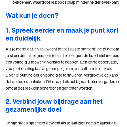
benoemen, waardoor je boodschap minder helder overkomt.
Coachend Leiderschap
Wat kun je doen?
Coachend Leiderschap (BaakBoost)
1. Spreek eerder en maak je punt kort
Communicatie met Impact
en duidelijk
De Essentie
Als je merkt dat je vaak wacht tot het ‘juiste moment’, helpt het om
juist eerder in het gesprek iets in te brengen. Je hoeft niet meteen
De Informele Leider
een volledig uitgewerkt verhaal te hebben. Een korte observatie,
vraag of richting kan al genoeg zijn om je zichtbaar te maken.
De Informele Leider (BaakBoost)
Door je punt helder en bondig te formuleren, vergroot je de kans
dat anderen aanhaken. Dit draagt direct bij aan beter vergaderen,
De Zelfbewuste Leider
omdat gesprekken scherper en gerichter worden.
Effectieve Persoonlijke Communicatie
2. Verbind jouw bijdrage aan het
gezamenlijke doel
Effectieve Persoonlijke Communicatie (BaakBoost)
High Performance Leadership
Je bijdrage krijgt meer gewicht als je laat zien hoe die aansluit bij