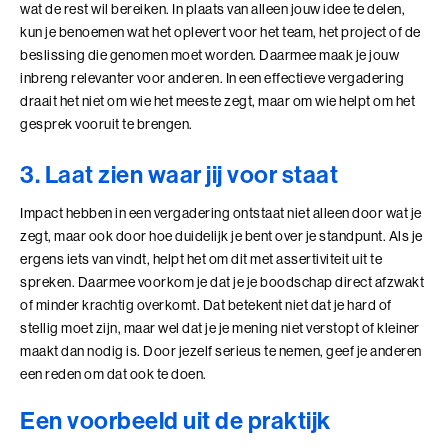
wat de rest wil bereiken. In plaats van alleen jouw idee te delen,
Ik en de Anderen
kun je benoemen wat het oplevert voor het team, het project of de
beslissing die genomen moet worden. Daarmee maak je jouw
Ik en de Anderen (BaakBoost)
inbreng relevanter voor anderen. In een effectieve vergadering
draait het niet om wie het meeste zegt, maar om wie helpt om het
Invloed in Complexiteit
gesprek vooruit te brengen.
Inzicht in Ambitie
3. Laat zien waar jij voor staat
Jouw Kracht in Culturele Diversiteit
Impact hebben in een vergadering ontstaat niet alleen door wat je
zegt, maar ook door hoe duidelijk je bent over je standpunt. Als je
Leiden van Veranderingen
ergens iets van vindt, helpt het om dit met assertiviteit uit te
spreken. Daarmee voorkom je dat je je boodschap direct afzwakt
Leiden van Veranderingen (BaakBoost)
of minder krachtig overkomt. Dat betekent niet dat je hard of
stellig moet zijn, maar wel dat je je mening niet verstopt of kleiner
Leiderschap door Vrouwen
maakt dan nodig is. Door jezelf serieus te nemen, geef je anderen
een reden om dat ook te doen.
Leiderschap en Reflectie in de Publieke Sector
Een voorbeeld uit de praktijk
Leiderschap en Reflectie in de Publieke Sector (BaakBoost)