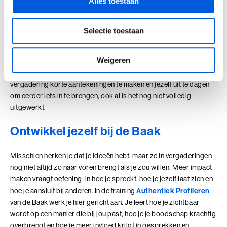
Talent Ontwikkelings Programma (BaakBoost)
Alles toestaan
Hoe ga ik om met dominante collega’s in een vergadering?
Je kunt het gesprek structureren door samen te vatten en vragen
Teamleiderschap
te stellen. Daarmee neem je ruimte zonder direct de confrontatie
Selectie toestaan
aan te gaan. Zo houd je invloed op de richting van het gesprek.
Veilig Leiden
Weigeren
Wat als ik pas achteraf weet wat ik had willen zeggen?
Young Executives Program
Dat gebeurt vaak. Je kunt dit ondervangen door tijdens de
vergadering korte aantekeningen te maken en jezelf uit te dagen
Young Executives Program Compact
om eerder iets in te brengen, ook al is het nog niet volledig
uitgewerkt.
Ontwikkel jezelf bij de Baak
Misschien herken je dat je ideeën hebt, maar ze in vergaderingen
nog niet altijd zo naar voren brengt als je zou willen. Meer impact
maken vraagt oefening: in hoe je spreekt, hoe je jezelf laat zien en
hoe je aansluit bij anderen. In de training
Authentiek Profileren
van de Baak werk je hier gericht aan. Je leert hoe je zichtbaar
wordt op een manier die bij jou past, hoe je je boodschap krachtig
overbrengt en hoe je meer invloed krijgt in gesprekken en