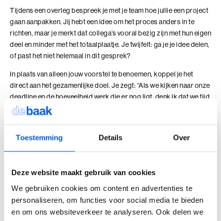
Leiderschap, Mens en Technologie
Tijdens een overleg bespreek je met je team hoe jullie een project
gaan aanpakken. Jij hebt een idee om het proces anders in te
Leidinggeven aan eigenwijze Professionals
richten, maar je merkt dat collega’s vooral bezig zijn met hun eigen
deel en minder met het totaalplaatje. Je twijfelt: ga je je idee delen,
Leidinggeven aan eigenwijze Professionals (BaakBoost)
of past het niet helemaal in dit gesprek?
Leren Leiden
In plaats van alleen jouw voorstel te benoemen, koppel je het
direct aan het gezamenlijke doel. Je zegt: “Als we kijken naar onze
Leren Leiden (BaakBoost)
deadline en de hoeveelheid werk die er nog ligt, denk ik dat we tijd
kunnen winnen door dit anders te organiseren. Dan houden we
Management van Mensen
meer ruimte over voor de laatste fase.”
Je merkt dat mensen direct aanhaken. Niet omdat jouw idee op
Toestemming
Details
Over
Management van Mensen (BaakBoost)
zichzelf zo bijzonder is, maar omdat je duidelijk maakt wat het
Moeilijke Gesprekken Voeren
oplevert voor het team en het resultaat. Collega’s beginnen mee te
denken en bouwen verder op je voorstel. Je bijdrage krijgt meer
Deze website maakt gebruik van cookies
Moeilijke Gesprekken Voeren (BaakBoost)
gewicht, omdat je niet alleen iets inbrengt, maar laat zien waarom
We gebruiken cookies om content en advertenties te
het relevant is voor waar jullie samen naartoe werken.
personaliseren, om functies voor social media te bieden
Perfectionisme in Balans
en om ons websiteverkeer te analyseren. Ook delen we
Reflectievraag