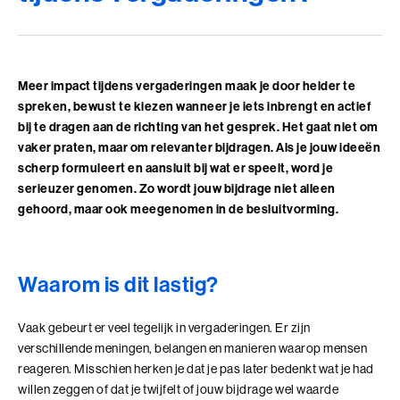
Adviesgesprek trainingen
Young Talent
Personal Coaching
Missie en visie
Thema's
Adviesgesprek Incompany
Professionals
Executive Coaching
Locaties
Communicatie
Veelgestelde vragen
Meer impact tijdens vergaderingen maak je door helder te
Professionele vaardigheden
Loopbaancoaching
Onze mensen
Invloed en verandermanagement
spreken, bewust te kiezen wanneer je iets inbrengt en actief
Pers of samenwerkingen
bij te dragen aan de richting van het gesprek. Het gaat niet om
Teams
Keuzes maken: Reflact-now
Positieve impact
Leiderschap
vaker praten, maar om relevanter bijdragen. Als je jouw ideeën
Stevige basis voor leiderschap
Leerfilosofie
scherp formuleert en aansluit bij wat er speelt, word je
Persoonlijke ontwikkeling
serieuzer genomen. Zo wordt jouw bijdrage niet alleen
Verdiepend leiderschap
Werken bij
gehoord, maar ook meegenomen in de besluitvorming.
Coach opleidingen
Cultuur en leiderschapsontwikkeling
Onze locaties
Coach Practitioner
Maatschappelijke impact
Waarom is dit lastig?
NIEUW
Bezoek ons in Noordwijk of Driebergen
De Teamcoach
Adresgegevens
Leiderschap, Mens en Technologie
Informatiebijeenkomst
Verdiep je leiderschap in relatie tot technologie, AI
Vaak gebeurt er veel tegelijk in vergaderingen. Er zijn
en strategie
verschillende meningen, belangen en manieren waarop mensen
Ontwikkel oordeelsvermogen in complexe
reageren. Misschien herken je dat je pas later bedenkt wat je had
vraagstukken waar mens en technologie
willen zeggen of dat je twijfelt of jouw bijdrage wel waarde