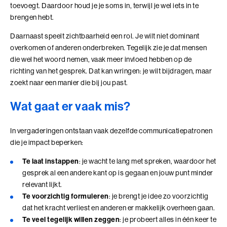
samenkomen
toevoegt. Daardoor houd je je soms in, terwijl je wel iets in te
Leer technologie verbinden aan de koers, inrichting
brengen hebt.
en doel van je organisatie
Daarnaast speelt zichtbaarheid een rol. Je wilt niet dominant
Voor leiders en strategische professionals die
Wij zoeken collega's
overkomen of anderen onderbreken. Tegelijk zie je dat mensen
richting geven aan een organisatiecontext die door
die wel het woord nemen, vaak meer invloed hebben op de
technologie verandert
Kom jij ons team versterken?
richting van het gesprek. Dat kan wringen: je wilt bijdragen, maar
4 modules in 7 dagen
Bekijk onze vacatures
10+ jaar werkervaring
zoekt naar een manier die bij jou past.
Benieuwd wat we voor jouw organisatie
kunnen betekenen?
Wat gaat er vaak mis?
Plan eenvoudig een vrijblijvend adviesgesprek in en dan
Alle trainingen
In vergaderingen ontstaan vaak dezelfde communicatiepatronen
verkennen we samen de mogelijkheden die passen bij
die je impact beperken:
jouw vraag of organisatie.
Adviesgesprek Incompany
Authentiek Profileren
Te laat instappen
: je wacht te lang met spreken, waardoor het
gesprek al een andere kant op is gegaan en jouw punt minder
Authentiek Profileren (BaakBoost)
relevant lijkt.
Te voorzichtig formuleren
: je brengt je idee zo voorzichtig
Beïnvloeden, Leiden, Positioneren
dat het kracht verliest en anderen er makkelijk overheen gaan.
Te veel tegelijk willen zeggen
: je probeert alles in één keer te
Bezielend Leiderschap