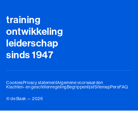
training
ontwikkeling
leiderschap
sinds 1947
Cookies
Privacy statement
Algemene voorwaarden
Klachten- en geschillenregeling
Begrippenlijst
Sitemap
Pers
FAQ
© de Baak — 2026