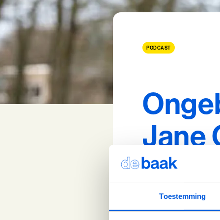
PODCAST
Ongeb
Jane 
Toestemming
Amy-Jane Gielen is po
houdt is het maken van