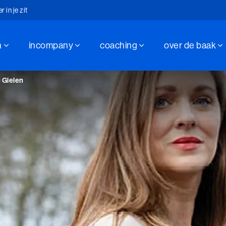
in je zit
n
incompany
coaching
over de baak
hap sinds 1947
in je zit
 Gielen