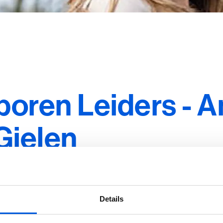
oren Leiders - 
Gielen
Details
liticoloog en expert op het gebied van gedragsverandering. Wa
 positieve impact. Haar laatste project gaat over de ongelijkw