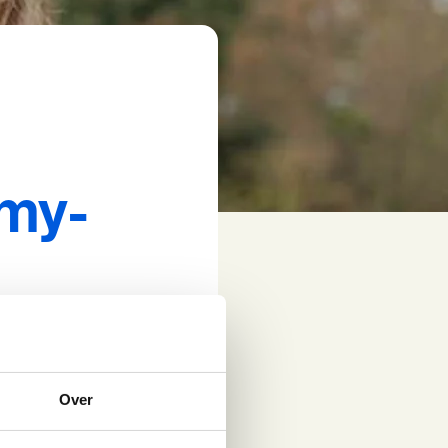
Amy-
Over
t haar vooral bezig
aardige positie van