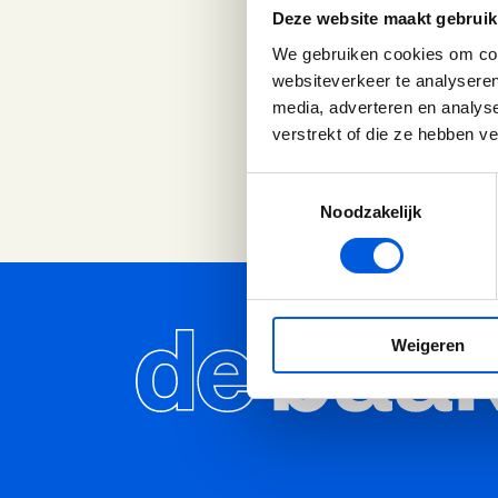
Deze website maakt gebruik
vrouwen, onder de noe
We gebruiken cookies om cont
rol speelt intuïtie hi
websiteverkeer te analyseren
media, adverteren en analys
Luister op Spotify
B
verstrekt of die ze hebben v
Toestemmingsselectie
Noodzakelijk
Weigeren