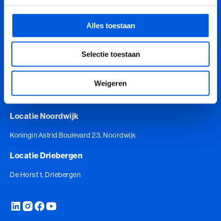
Jouw e-mailadres
Coachend Leiderschap
Alles toestaan
Coachend Leiderschap (BaakBoost)
Aanmelden nieuwsbrief
Selectie toestaan
Communicatie met Impact
De Essentie
Weigeren
Jouw bezoek
De Informele Leider
Locatie Noordwijk
De Informele Leider (BaakBoost)
Koningin Astrid Boulevard 23, Noordwijk
De Zelfbewuste Leider
Locatie Driebergen
Effectieve Persoonlijke Communicatie
De Horst 1, Driebergen
Effectieve Persoonlijke Communicatie (BaakBoost)
High Performance Leadership