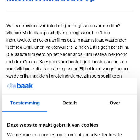
Adviesgesprek trainingen
Young Talent
Personal Coaching
Missie en visie
Thema's
Adviesgesprek Incompany
Professionals
Executive Coaching
Locaties
Communicatie
Wat is de invloed van intuïtie bij het regisseren van een film?
Veelgestelde vragen
Professionele vaardigheden
Loopbaancoaching
Onze mensen
Invloed en verandermanagement
Michael Middelkoop, schrijver en regisseur, heeft een
Pers of samenwerkingen
indrukwekkend reeks aan films op zijn naam staan, waaronder
Teams
Keuzes maken: Reflact-now
Positieve impact
Leiderschap
Netflix & Chill, Snor, Vakkenvullers, Zina en Dit is geen kerstfilm.
Die laatste film werd op het Nederlands Film Festival bekroond
Stevige basis voor leiderschap
Leerfilosofie
Persoonlijke ontwikkeling
met drie Gouden Kalveren: voor beste bijrol, beste scenario en
voor Michael zelf als beste regisseur. Bij het in ontvangst nemen
Verdiepend leiderschap
Werken bij
van de prijs, maakte hij grote indruk met zijn persoonlijke en
Coach opleidingen
eerlijke toespraak. Nu is hij terug met zijn nieuwste film:
Cultuur en leiderschapsontwikkeling
Onze locaties
Coach Practitioner
Straatcoaches vs. Aliens. Wederom een film waarin hij speelt met
Maatschappelijke impact
stijlen, genres en maatschappelijke thema’s. Hoe groot is de rol
NIEUW
Bezoek ons in Noordwijk of Driebergen
De Teamcoach
Toestemming
Details
Over
Adresgegevens
van zijn intuïtie op de set? Wat doe je wanneer je onderbuik gevoel
Leiderschap, Mens en Technologie
Informatiebijeenkomst
aangeeft dat acteurs zich niet op hun gemak voelen? Wanneer
Verdiep je leiderschap in relatie tot technologie, AI
grijp je in of doe je aanpassingen?
en strategie
Deze website maakt gebruik van cookies
Ontwikkel oordeelsvermogen in complexe
vraagstukken waar mens en technologie
We gebruiken cookies om content en advertenties te
Luister op Spotify
Bekijk op YouTube