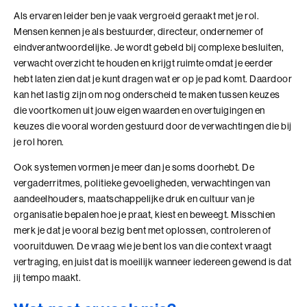
samenkomen
Als ervaren leider ben je vaak vergroeid geraakt met je rol.
Leer technologie verbinden aan de koers, inrichting
Bezoek ons in Noordwijk of Driebergen
Mensen kennen je als bestuurder, directeur, ondernemer of
Adresgegevens
en doel van je organisatie
eindverantwoordelijke. Je wordt gebeld bij complexe besluiten,
Voor leiders en strategische professionals die
verwacht overzicht te houden en krijgt ruimte omdat je eerder
Wij zoeken collega's
richting geven aan een organisatiecontext die door
hebt laten zien dat je kunt dragen wat er op je pad komt. Daardoor
technologie verandert
Kom jij ons team versterken?
kan het lastig zijn om nog onderscheid te maken tussen keuzes
4 modules in 7 dagen
Bekijk onze vacatures
10+ jaar werkervaring
die voortkomen uit jouw eigen waarden en overtuigingen en
Benieuwd wat we voor jouw organisatie
keuzes die vooral worden gestuurd door de verwachtingen die bij
kunnen betekenen?
je rol horen.
Plan eenvoudig een vrijblijvend adviesgesprek in en dan
Ook systemen vormen je meer dan je soms doorhebt. De
Alle trainingen
verkennen we samen de mogelijkheden die passen bij
vergaderritmes, politieke gevoeligheden, verwachtingen van
jouw vraag of organisatie.
aandeelhouders, maatschappelijke druk en cultuur van je
Adviesgesprek Incompany
Authentiek Profileren
organisatie bepalen hoe je praat, kiest en beweegt. Misschien
merk je dat je vooral bezig bent met oplossen, controleren of
Authentiek Profileren (BaakBoost)
vooruitduwen. De vraag wie je bent los van die context vraagt
vertraging, en juist dat is moeilijk wanneer iedereen gewend is dat
Beïnvloeden, Leiden, Positioneren
jij tempo maakt.
Bezielend Leiderschap