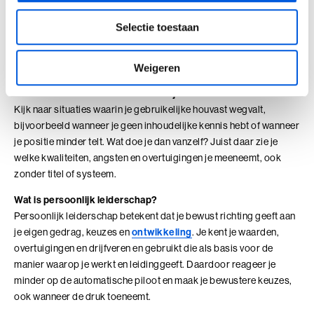
Leidinggeven vanuit je essentie betekent dat je keuzes niet alleen
voortkomen uit functie, druk of verwachting, maar uit wat jij
Selectie toestaan
werkelijk belangrijk vindt. Je kent je
drijfveren
, waarden en
morele kompas en vertaalt die naar zichtbaar gedrag. Dat maakt
je leiderschap rustiger, helderder en consistenter.
Weigeren
Hoe ontdek ik wie ik ben los van mijn rol als leider?
Kijk naar situaties waarin je gebruikelijke houvast wegvalt,
bijvoorbeeld wanneer je geen inhoudelijke kennis hebt of wanneer
je positie minder telt. Wat doe je dan vanzelf? Juist daar zie je
welke kwaliteiten, angsten en overtuigingen je meeneemt, ook
zonder titel of systeem.
Wat is persoonlijk leiderschap?
Persoonlijk leiderschap betekent dat je bewust richting geeft aan
je eigen gedrag, keuzes en
ontwikkeling
. Je kent je waarden,
overtuigingen en drijfveren en gebruikt die als basis voor de
manier waarop je werkt en leidinggeeft. Daardoor reageer je
minder op de automatische piloot en maak je bewustere keuzes,
ook wanneer de druk toeneemt.