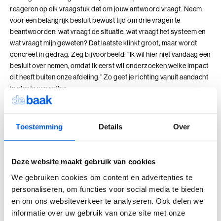
Perfectionisme in Balans (BaakBoost)
reageren op elk vraagstuk dat om jouw antwoord vraagt. Neem
voor een belangrijk besluit bewust tijd om drie vragen te
Persoonlijke Kracht
beantwoorden: wat vraagt de situatie, wat vraagt het systeem en
wat vraagt mijn geweten? Dat laatste klinkt groot, maar wordt
Persoonlijke Kracht (BaakBoost)
concreet in gedrag. Zeg bijvoorbeeld: “Ik wil hier niet vandaag een
besluit over nemen, omdat ik eerst wil onderzoeken welke impact
Professioneel Adviseren
dit heeft buiten onze afdeling.” Zo geef je richting vanuit aandacht
in plaats van reflex.
Professioneel Adviseren (BaakBoost)
Een voorbeeld uit de praktijk
Projectmanagement
Toestemming
Details
Over
Senior Excellence
Je zit in een overleg over een reorganisatie. De cijfers zijn helder
en de druk is hoog. Je merkt dat de groep naar jou kijkt om tempo
Strategisch Adviseren
te maken en een knoop door te hakken. Normaal zou je de opties
Deze website maakt gebruik van cookies
samenvatten en besluiten welke route het meest haalbaar is. Deze
We gebruiken cookies om content en advertenties te
Strategisch Leiderschap Programma
keer vertraag je. Je zegt: “Ik zie dat we financieel weten wat nodig
personaliseren, om functies voor social media te bieden
is. Tegelijk wil ik niet alleen besluiten op basis van snelheid en
Talent Ontwikkelings Programma
en om ons websiteverkeer te analyseren. Ook delen we
haalbaarheid. Ik wil vandaag ook expliciet bespreken wat dit
informatie over uw gebruik van onze site met onze
betekent voor de mensen die al jaren deze organisatie