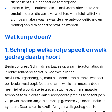
dienen hebt als leider naar de achtergrond.
Ik en de Anderen
Je houdt twijfel buiten beeld: je laat vooral stevigheid zien
omdat anderen die van je verwachten. Maar juist twijfel kan
Ik en de Anderen (BaakBoost)
zichtbaar maken waar je waarden, verantwoordelijkheid en
richting opnieuw onderzocht willen worden.
Invloed in Complexiteit
Wat kun je doen?
Inzicht in Ambitie
1. Schrijf op welke rol je speelt en welk
Jouw Kracht in Culturele Diversiteit
gedrag daarbij hoort
Leiden van Veranderingen
Begin concreet. Schrijf drie situaties op waarin je automatisch in
Leiden van Veranderingen (BaakBoost)
je leiderschapsrol schiet, bijvoorbeeld in een
bestuursvergadering, bij conflict tussen directeuren of wanneer
Leiderschap door Vrouwen
een besluit vastloopt. Noteer daarna wat je dan meestal doet:
neem je het woord, stel je vragen, stuur je op cijfers, maak je
Leiderschap en Reflectie in de Publieke Sector
tempo of zoek je draagvlak? Door gedrag precies te beschrijven,
zie je welke delen van je leiderschap gevormd zijn door functie en
Leiderschap en Reflectie in de Publieke Sector (BaakBoost)
systeem. Daarna kun je jezelf afvragen: welk gedrag kies ik