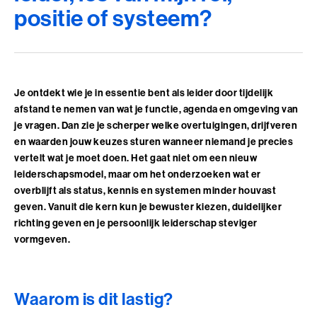
Adviesgesprek trainingen
positie of systeem?
Young Talent
Personal Coaching
Missie en visie
Thema's
Adviesgesprek Incompany
Professionals
Executive Coaching
Locaties
Communicatie
Veelgestelde vragen
Professionele vaardigheden
Loopbaancoaching
Onze mensen
Invloed en verandermanagement
Pers of samenwerkingen
Je ontdekt wie je in essentie bent als leider door tijdelijk
Teams
Keuzes maken: Reflact-now
Positieve impact
Leiderschap
afstand te nemen van wat je functie, agenda en omgeving van
je vragen. Dan zie je scherper welke overtuigingen, drijfveren
Stevige basis voor leiderschap
Leerfilosofie
Persoonlijke ontwikkeling
en waarden jouw keuzes sturen wanneer niemand je precies
vertelt wat je moet doen. Het gaat niet om een nieuw
Verdiepend leiderschap
Werken bij
leiderschapsmodel, maar om het onderzoeken wat er
Coach opleidingen
Cultuur en leiderschapsontwikkeling
overblijft als status, kennis en systemen minder houvast
Coach Practitioner
geven. Vanuit die kern kun je bewuster kiezen, duidelijker
Maatschappelijke impact
NIEUW
richting geven en je persoonlijk leiderschap steviger
De Teamcoach
vormgeven.
Leiderschap, Mens en Technologie
Informatiebijeenkomst
Verdiep je leiderschap in relatie tot technologie, AI
en strategie
Ontwikkel oordeelsvermogen in complexe
Waarom is dit lastig?
vraagstukken waar mens en technologie
Onze locaties