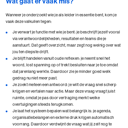
Wat gaat er vaak mis?
Coachend Leiderschap
Wanneer je onderzoekt wie je als leider in essentie bent, kom je
vaak deze valkuilen tegen:
Coachend Leiderschap (BaakBoost)
Je verwart je functie met wie je bent: je beschrijft jezelf vooral
Communicatie met Impact
via verantwoordelijkheden, resultaten en teams die je
aanstuurt. Dat geeft overzicht, maar zegt nog weinig over wat
De Essentie
jou ten diepste drijft.
Je blijft handelen vanuit oude reflexen: je neemt snel het
De Informele Leider
woord, lost spanning op of trekt besluiten naar je toe omdat
dat jarenlang werkte. Daardoor zie je minder goed welk
De Informele Leider (BaakBoost)
gedrag nu niet meer past.
Je zoekt meteen een antwoord: je wilt de vraag snel scherp
De Zelfbewuste Leider
krijgen en vertalen naar actie. Maar deze vraag vraagt juist
Effectieve Persoonlijke Communicatie
ruimte, omdat je pas door vertraging merkt welke
overtuigingen steeds terugkomen.
Effectieve Persoonlijke Communicatie (BaakBoost)
Je laat het systeem bepalen wat belangrijk is: je agenda,
organisatiebelangen en externe druk krijgen automatisch
High Performance Leadership
voorrang. Daardoor verdwijnt de vraag wat jij zelf nog te