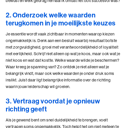
bewust en welk gedrag herhaal ik omdat het ooit succesvol was?
Leiderschap, Mens en Technologie
2. Onderzoek welke waarden
Leidinggeven aan eigenwijze Professionals
terugkomen in je moeilijkste keuzes
Leidinggeven aan eigenwijze Professionals (BaakBoost)
Je essentie wordt vaak zichtbaar in momenten waarop kiezen
ongemakkelijk is. Denk aan een besluit waarbij resultaat botste
Leren Leiden
met zorgvuldigheid, groei met verantwoordelijkheid of loyaliteit
met eerlijkheid. Schrijf niet alleen op wat je koos, maar ook wat je
Leren Leiden (BaakBoost)
níet koos en wat dat kostte. Welke waarde wilde je beschermen?
Waar kreeg je spanning van? Zo ontdek je niet alleen wat je
Management van Mensen
belangrijk vindt, maar ook welke waarden je onder druk soms
inslikt. Juist daar ligt belangrijke informatie over de richting
Management van Mensen (BaakBoost)
waarin jouw leiderschap wil groeien.
Moeilijke Gesprekken Voeren
3. Vertraag voordat je opnieuw
Moeilijke Gesprekken Voeren (BaakBoost)
richting geeft
Perfectionisme in Balans
Als je gewend bent om snel duidelijkheid te brengen, voelt
vertragen soms ongemakkelijk. Toch helpt het om niet meteen te