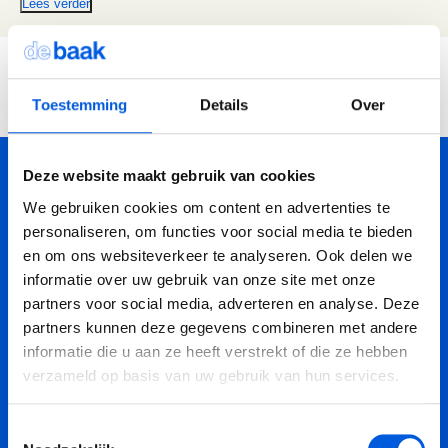
Adviesgesprek trainingen
Lees verder
Young Talent
Personal Coaching
Missie en visie
Thema's
Adviesgesprek Incompany
Professionals
Executive Coaching
Locaties
Communicatie
Je bevindt je hier:
Veelgestelde vragen
Professionele vaardigheden
Loopbaancoaching
Onze mensen
Invloed en verandermanagement
Toestemming
Details
Over
Home
Over de Baak
Onze mensen
Hans Schenkels
Pers of samenwerkingen
Teams
Keuzes maken: Reflact-now
Positieve impact
Leiderschap
Deze website maakt gebruik van cookies
8,5
Stevige basis voor leiderschap
Leerfilosofie
Persoonlijke ontwikkeling
We gebruiken cookies om content en advertenties te
Onze waardering van
Verdiepend leiderschap
Werken bij
7968 deelnemers
personaliseren, om functies voor social media te bieden
Coach opleidingen
en om ons websiteverkeer te analyseren. Ook delen we
Cultuur en leiderschapsontwikkeling
Onze locaties
informatie over uw gebruik van onze site met onze
Coach Practitioner
partners voor social media, adverteren en analyse. Deze
Maatschappelijke impact
NIEUW
Bezoek ons in Noordwijk of Driebergen
De Teamcoach
partners kunnen deze gegevens combineren met andere
Laat je elke maand inspireren
Adresgegevens
Leiderschap, Mens en Technologie
informatie die u aan ze heeft verstrekt of die ze hebben
Informatiebijeenkomst
Verdiep je leiderschap in relatie tot technologie, AI
verzameld op basis van uw gebruik van hun services.
met o.a. podcasts en artikelen over leiderschap en
en strategie
persoonlijke ontwikkeling.
Ontwikkel oordeelsvermogen in complexe
Toestemmingsselectie
vraagstukken waar mens en technologie