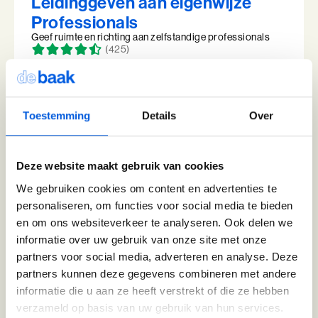
Leidinggeven aan eigenwijze
samenkomen
Professionals
Leer technologie verbinden aan de koers, inrichting
en doel van je organisatie
Geef ruimte en richting aan zelfstandige professionals
(425)
Voor leiders en strategische professionals die
Wij zoeken collega's
richting geven aan een organisatiecontext die door
Leer motiveren, coachen en sturen op resultaat
technologie verandert
Weet op de juiste momenten te controleren en los te
Kom jij ons team versterken?
4 modules in 7 dagen
Bekijk onze vacatures
laten
10+ jaar werkervaring
Toestemming
Details
Over
Vergroot je inzicht en grip op jouw rol in de
Benieuwd wat we voor jouw organisatie
teamdynamiek
kunnen betekenen?
Deze website maakt gebruik van cookies
3 modules in 7 dagen
Plan eenvoudig een vrijblijvend adviesgesprek in en dan
2+ jaar ervaring als leidinggevende
Alle trainingen
verkennen we samen de mogelijkheden die passen bij
We gebruiken cookies om content en advertenties te
jouw vraag of organisatie.
personaliseren, om functies voor social media te bieden
Adviesgesprek Incompany
Authentiek Profileren
en om ons websiteverkeer te analyseren. Ook delen we
informatie over uw gebruik van onze site met onze
Management van Mensen
Authentiek Profileren (BaakBoost)
partners voor social media, adverteren en analyse. Deze
Vergroot je inzicht en effectiviteit als leidinggevende
(685)
partners kunnen deze gegevens combineren met andere
Beïnvloeden, Leiden, Positioneren
informatie die u aan ze heeft verstrekt of die ze hebben
Krijg inzicht in wie jij bent en jouw manier van
verzameld op basis van uw gebruik van hun services.
Bezielend Leiderschap
leidinggeven