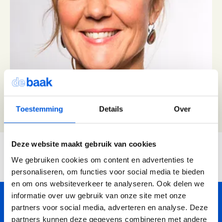
Adviesgesprek trainingen
Young Talent
Personal Coaching
Missie en visie
Thema's
Adviesgesprek Incompany
Professionals
Executive Coaching
Locaties
Communicatie
Veelgestelde vragen
Professionele vaardigheden
Loopbaancoaching
Onze mensen
Invloed en verandermanagement
Pers of samenwerkingen
Teams
Keuzes maken: Reflact-now
Positieve impact
Leiderschap
Stevige basis voor leiderschap
Leerfilosofie
Persoonlijke ontwikkeling
Toestemming
Details
Over
Verdiepend leiderschap
Werken bij
Lees verder
Coach opleidingen
Cultuur en leiderschapsontwikkeling
Onze locaties
Coach Practitioner
Deze website maakt gebruik van cookies
Je bevindt je hier:
Maatschappelijke impact
NIEUW
Bezoek ons in Noordwijk of Driebergen
De Teamcoach
We gebruiken cookies om content en advertenties te
Adresgegevens
Home
Over de Baak
Onze mensen
Tanja Dik
Leiderschap, Mens en Technologie
personaliseren, om functies voor social media te bieden
Informatiebijeenkomst
Verdiep je leiderschap in relatie tot technologie, AI
en om ons websiteverkeer te analyseren. Ook delen we
en strategie
informatie over uw gebruik van onze site met onze
Ontwikkel oordeelsvermogen in complexe
8,5
partners voor social media, adverteren en analyse. Deze
vraagstukken waar mens en technologie
Onze waardering van
partners kunnen deze gegevens combineren met andere