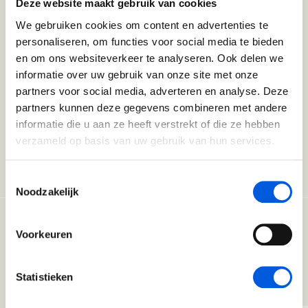
Ongeboren Leiders - Marijn de
Deze website maakt gebruik van cookies
Vries
Ik en de Anderen
We gebruiken cookies om content en advertenties te
Luister op Spotify
Bekijk op YouTube
personaliseren, om functies voor social media te bieden
Meer info
Ik en de Anderen (BaakBoost)
en om ons websiteverkeer te analyseren. Ook delen we
Locaties
informatie over uw gebruik van onze site met onze
Invloed in Complexiteit
partners voor social media, adverteren en analyse. Deze
Op onze eigen locaties vind je de rust om even stil te
Inzicht in Ambitie
partners kunnen deze gegevens combineren met andere
staan, maar word je tegelijkertijd gestimuleerd om
informatie die u aan ze heeft verstrekt of die ze hebben
Noordwijk
Driebergen
Jouw Kracht in Culturele Diversiteit
nieuwe, verrassende perspectieven te zien.
verzameld op basis van uw gebruik van hun services.
Locatie:
Meer over onze locaties
Leiden van Veranderingen
Toestemmingsselectie
Noodzakelijk
Leiden van Veranderingen (BaakBoost)
Leiderschap door Vrouwen
Voorkeuren
Ervaringen van
Leiderschap en Reflectie in de Publieke Sector
onze deelnemers
Statistieken
Leiderschap en Reflectie in de Publieke Sector (BaakBoost)