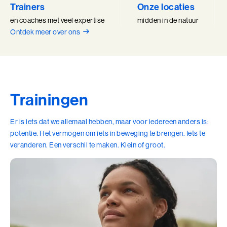
Adviesgesprek trainingen
Trainers
Onze locaties
Young Talent
Personal Coaching
Missie en visie
Thema's
en coaches met veel expertise
midden in de natuur
Adviesgesprek Incompany
Professionals
Executive Coaching
Locaties
Communicatie
Ontdek meer over ons
Veelgestelde vragen
Professionele vaardigheden
Loopbaancoaching
Onze mensen
Invloed en verandermanagement
Pers of samenwerkingen
Teams
Keuzes maken: Reflact-now
Positieve impact
Leiderschap
Stevige basis voor leiderschap
Leerfilosofie
Trainingen
Persoonlijke ontwikkeling
Verdiepend leiderschap
Werken bij
Er is iets dat we allemaal hebben, maar voor iedereen anders is:
Coach opleidingen
potentie. Het vermogen om iets in beweging te brengen. Iets te
Cultuur en leiderschapsontwikkeling
Coach Practitioner
veranderen. Een verschil te maken. Klein of groot.
Maatschappelijke impact
NIEUW
De Teamcoach
Leiderschap, Mens en Technologie
Informatiebijeenkomst
Verdiep je leiderschap in relatie tot technologie, AI
en strategie
Ontwikkel oordeelsvermogen in complexe
vraagstukken waar mens en technologie
Onze locaties