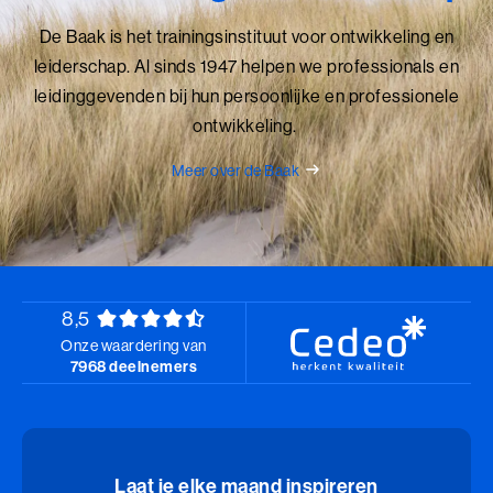
Perfectionisme in Balans (BaakBoost)
De Baak is het trainingsinstituut voor ontwikkeling en
Persoonlijke Kracht
leiderschap. Al sinds 1947 helpen we professionals en
leidinggevenden bij hun persoonlijke en professionele
Persoonlijke Kracht (BaakBoost)
ontwikkeling.
Professioneel Adviseren
Meer over de Baak
Professioneel Adviseren (BaakBoost)
Projectmanagement
Senior Excellence
8,5
Onze waardering van
Strategisch Adviseren
7968 deelnemers
Strategisch Leiderschap Programma
Talent Ontwikkelings Programma
Laat je elke maand inspireren