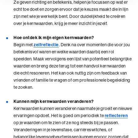
Talent Ontwikkelings Programma (BaakBoost)
Ze geven richting en betekenis, helpen je focussen op wat er
echt toe doet en zorgen ervoor dat je keuzes maakt die in lijn
Teamleiderschap
zijn met wie je werkelijk bent. Door duidelijkheid te creëren
over je kernwaarden, krijg je meer inzicht in jezelf.
Veilig Leiden
Hoe ontdek ik mijn eigen kernwaarden?
Young Executives Program
Begin met
zelfreflectie
. Denk na over momenten die voor jou
betekenisvol waren en welke waarden daarbij een rol
Young Executives Program Compact
speelden. Maak vervolgens een lijst van potentieel belangrijke
waarden en breng deze terug tot een handvol kernwaarden
die echt resoneren. Het kan ook nuttig zijn om feedback van
vrienden of familie te vragen of om professionele begeleiding
te zoeken.
Kunnen mijn kernwaarden veranderen?
Kernwaarden kunnen veranderen naarmate je groeit en nieuwe
ervaringen opdoet. Het is goed om periodiek te
reflecteren
op je waarden om te zien of ze nog steeds bij je passen.
Veranderingen in je levensfase, carrièreswitches, of
belangrijke levensgebeurtenissen kunnen ervoor zorgen dat