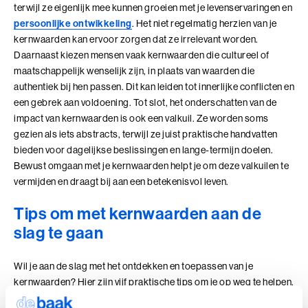
terwijl ze eigenlijk mee kunnen groeien met je levenservaringen en
Ik en de Anderen
persoonlijke ontwikkeling
. Het niet regelmatig herzien van je
kernwaarden kan ervoor zorgen dat ze irrelevant worden.
Ik en de Anderen (BaakBoost)
Daarnaast kiezen mensen vaak kernwaarden die cultureel of
maatschappelijk wenselijk zijn, in plaats van waarden die
Invloed in Complexiteit
authentiek bij hen passen. Dit kan leiden tot innerlijke conflicten en
een gebrek aan voldoening. Tot slot, het onderschatten van de
Inzicht in Ambitie
impact van kernwaarden is ook een valkuil. Ze worden soms
gezien als iets abstracts, terwijl ze juist praktische handvatten
Jouw Kracht in Culturele Diversiteit
bieden voor dagelijkse beslissingen en lange-termijn doelen.
Bewust omgaan met je kernwaarden helpt je om deze valkuilen te
Leiden van Veranderingen
vermijden en draagt bij aan een betekenisvol leven.
Leiden van Veranderingen (BaakBoost)
Tips om met kernwaarden aan de
slag te gaan
Leiderschap door Vrouwen
Leiderschap en Reflectie in de Publieke Sector
Wil je aan de slag met het ontdekken en toepassen van je
kernwaarden? Hier zijn vijf praktische tips om je op weg te helpen.
Leiderschap en Reflectie in de Publieke Sector (BaakBoost)
Zelfreflectie:
Neem de tijd om na te denken over wat echt