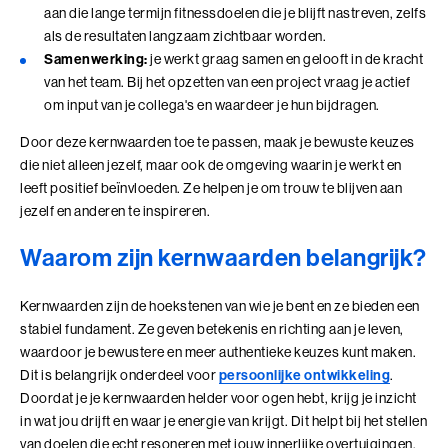
samenkomen
aan die lange termijn fitnessdoelen die je blijft nastreven, zelfs
Leer technologie verbinden aan de koers, inrichting
als de resultaten langzaam zichtbaar worden.
en doel van je organisatie
Samenwerking:
je werkt graag samen en gelooft in de kracht
Voor leiders en strategische professionals die
van het team. Bij het opzetten van een project vraag je actief
Wij zoeken collega's
richting geven aan een organisatiecontext die door
om input van je collega's en waardeer je hun bijdragen.
technologie verandert
Kom jij ons team versterken?
4 modules in 7 dagen
Door deze kernwaarden toe te passen, maak je bewuste keuzes
Bekijk onze vacatures
10+ jaar werkervaring
die niet alleen jezelf, maar ook de omgeving waarin je werkt en
Benieuwd wat we voor jouw organisatie
leeft positief beïnvloeden. Ze helpen je om trouw te blijven aan
kunnen betekenen?
jezelf en anderen te inspireren.
Plan eenvoudig een vrijblijvend adviesgesprek in en dan
Waarom zijn kernwaarden belangrijk?
Alle trainingen
verkennen we samen de mogelijkheden die passen bij
jouw vraag of organisatie.
Adviesgesprek Incompany
Authentiek Profileren
Kernwaarden zijn de hoekstenen van wie je bent en ze bieden een
stabiel fundament. Ze geven betekenis en richting aan je leven,
Authentiek Profileren (BaakBoost)
waardoor je bewustere en meer authentieke keuzes kunt maken.
Dit is belangrijk onderdeel voor
persoonlijke ontwikkeling
.
Beïnvloeden, Leiden, Positioneren
Doordat je je kernwaarden helder voor ogen hebt, krijg je inzicht
in wat jou drijft en waar je energie van krijgt. Dit helpt bij het stellen
Bezielend Leiderschap
van doelen die echt resoneren met jouw innerlijke overtuigingen.