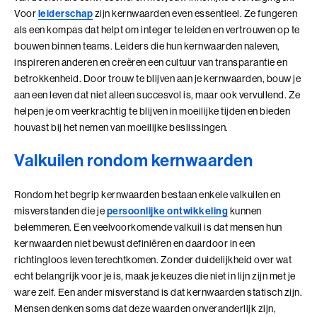
Voor
leiderschap
zijn kernwaarden even essentieel. Ze fungeren
Coachend Leiderschap
als een kompas dat helpt om integer te leiden en vertrouwen op te
bouwen binnen teams. Leiders die hun kernwaarden naleven,
Coachend Leiderschap (BaakBoost)
inspireren anderen en creëren een cultuur van transparantie en
betrokkenheid. Door trouw te blijven aan je kernwaarden, bouw je
Communicatie met Impact
aan een leven dat niet alleen succesvol is, maar ook vervullend. Ze
helpen je om veerkrachtig te blijven in moeilijke tijden en bieden
De Essentie
houvast bij het nemen van moeilijke beslissingen.
De Informele Leider
Valkuilen rondom kernwaarden
De Informele Leider (BaakBoost)
Rondom het begrip kernwaarden bestaan enkele valkuilen en
De Zelfbewuste Leider
misverstanden die je
persoonlijke ontwikkeling
kunnen
belemmeren. Een veelvoorkomende valkuil is dat mensen hun
Effectieve Persoonlijke Communicatie
kernwaarden niet bewust definiëren en daardoor in een
richtingloos leven terechtkomen. Zonder duidelijkheid over wat
Effectieve Persoonlijke Communicatie (BaakBoost)
echt belangrijk voor je is, maak je keuzes die niet in lijn zijn met je
ware zelf. Een ander misverstand is dat kernwaarden statisch zijn.
High Performance Leadership
Mensen denken soms dat deze waarden onveranderlijk zijn,