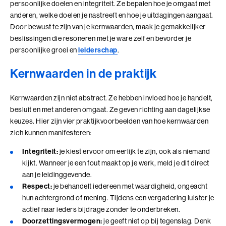
Adviesgesprek trainingen
persoonlijke doelen en integriteit. Ze bepalen hoe je omgaat met
Young Talent
Personal Coaching
Missie en visie
anderen, welke doelen je nastreeft en hoe je uitdagingen aangaat.
Thema's
Adviesgesprek Incompany
Door bewust te zijn van je kernwaarden, maak je gemakkelijker
Professionals
Executive Coaching
Locaties
Communicatie
beslissingen die resoneren met je ware zelf en bevorder je
Veelgestelde vragen
persoonlijke groei en
leiderschap
.
Professionele vaardigheden
Loopbaancoaching
Onze mensen
Invloed en verandermanagement
Pers of samenwerkingen
Kernwaarden in de praktijk
Teams
Keuzes maken: Reflact-now
Positieve impact
Leiderschap
Stevige basis voor leiderschap
Leerfilosofie
Persoonlijke ontwikkeling
Kernwaarden zijn niet abstract. Ze hebben invloed hoe je handelt,
besluit en met anderen omgaat. Ze geven richting aan dagelijkse
Verdiepend leiderschap
Werken bij
keuzes. Hier zijn vier praktijkvoorbeelden van hoe kernwaarden
Coach opleidingen
zich kunnen manifesteren:
Cultuur en leiderschapsontwikkeling
Onze locaties
Coach Practitioner
Integriteit:
je kiest ervoor om eerlijk te zijn, ook als niemand
Maatschappelijke impact
NIEUW
Bezoek ons in Noordwijk of Driebergen
De Teamcoach
kijkt. Wanneer je een fout maakt op je werk, meld je dit direct
Adresgegevens
Leiderschap, Mens en Technologie
aan je leidinggevende.
Informatiebijeenkomst
Verdiep je leiderschap in relatie tot technologie, AI
Respect:
je behandelt iedereen met waardigheid, ongeacht
en strategie
hun achtergrond of mening. Tijdens een vergadering luister je
Ontwikkel oordeelsvermogen in complexe
actief naar ieders bijdrage zonder te onderbreken.
vraagstukken waar mens en technologie
Doorzettingsvermogen:
je geeft niet op bij tegenslag. Denk