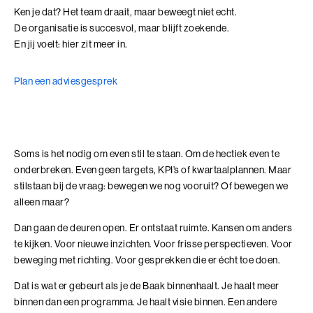
Adviesgesprek trainingen
Young Talent
Personal Coaching
Missie en visie
Ken je dat? Het team draait, maar beweegt niet echt.
Thema's
De organisatie is succesvol, maar blijft zoekende.
Adviesgesprek Incompany
Professionals
Executive Coaching
Locaties
Communicatie
En jij voelt: hier zit meer in.
Veelgestelde vragen
Professionele vaardigheden
Loopbaancoaching
Onze mensen
Invloed en verandermanagement
Plan een adviesgesprek
Pers of samenwerkingen
Teams
Keuzes maken: Reflact-now
Positieve impact
Leiderschap
Stevige basis voor leiderschap
Leerfilosofie
Persoonlijke ontwikkeling
Soms is het nodig om even stil te staan. Om de hectiek even te
Verdiepend leiderschap
Werken bij
onderbreken. Even geen targets, KPI’s of kwartaalplannen. Maar
Coach opleidingen
stilstaan bij de vraag: bewegen we nog vooruit? Of bewegen we
Cultuur en leiderschapsontwikkeling
Coach Practitioner
alleen maar?
Maatschappelijke impact
NIEUW
De Teamcoach
Dan gaan de deuren open. Er ontstaat ruimte. Kansen om anders
Leiderschap, Mens en Technologie
te kijken. Voor nieuwe inzichten. Voor frisse perspectieven. Voor
Informatiebijeenkomst
Verdiep je leiderschap in relatie tot technologie, AI
beweging met richting. Voor gesprekken die er écht toe doen.
en strategie
Ontwikkel oordeelsvermogen in complexe
Dat is wat er gebeurt als je de Baak binnenhaalt. Je haalt meer
vraagstukken waar mens en technologie
binnen dan een programma. Je haalt visie binnen. Een andere
Onze locaties