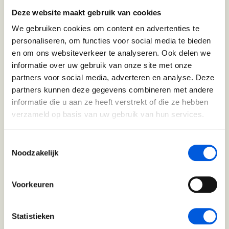
Perfectionisme in Balans (BaakBoost)
Deze website maakt gebruik van cookies
Persoonlijke Kracht
We gebruiken cookies om content en advertenties te
Sinds 1947 ervaring met leiderschap en
personaliseren, om functies voor social media te bieden
ontwikkeling
Persoonlijke Kracht (BaakBoost)
en om ons websiteverkeer te analyseren. Ook delen we
informatie over uw gebruik van onze site met onze
Professioneel Adviseren
partners voor social media, adverteren en analyse. Deze
partners kunnen deze gegevens combineren met andere
Professioneel Adviseren (BaakBoost)
Trainers en coaches met veel ervaring
informatie die u aan ze heeft verstrekt of die ze hebben
en diverse expertises
verzameld op basis van uw gebruik van hun services.
Projectmanagement
Senior Excellence
Toestemmingsselectie
Noodzakelijk
Locaties midden in de natuur
Strategisch Adviseren
Strategisch Leiderschap Programma
Voorkeuren
Unieke visie op leren en ontwikkelen
Talent Ontwikkelings Programma
Statistieken