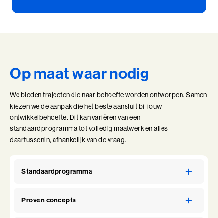
Ik en de Anderen
Ik en de Anderen (BaakBoost)
Invloed in Complexiteit
Op maat waar nodig
Inzicht in Ambitie
We bieden trajecten die naar behoefte worden ontworpen. Samen
Jouw Kracht in Culturele Diversiteit
kiezen we de aanpak die het beste aansluit bij jouw
ontwikkelbehoefte. Dit kan variëren van een
Leiden van Veranderingen
standaardprogramma tot volledig maatwerk en alles
daartussenin, afhankelijk van de vraag.
Leiden van Veranderingen (BaakBoost)
Leiderschap door Vrouwen
Standaardprogramma
Leiderschap en Reflectie in de Publieke Sector
Proven concepts
Leiderschap en Reflectie in de Publieke Sector (BaakBoost)