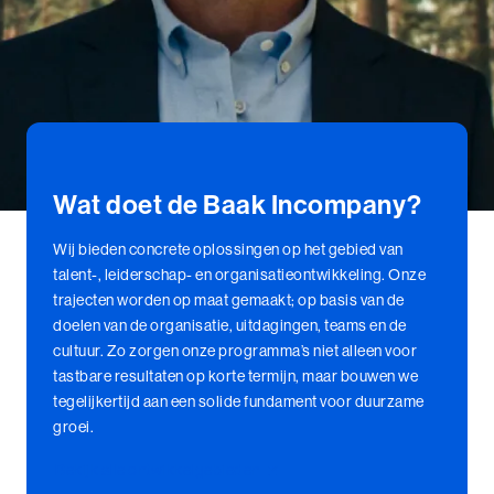
Coachend Leiderschap
Coachend Leiderschap (BaakBoost)
Communicatie met Impact
De Essentie
Wat doet de Baak Incompany?
De Informele Leider
Wij bieden concrete oplossingen op het gebied van
talent-, leiderschap- en organisatieontwikkeling. Onze
De Informele Leider (BaakBoost)
trajecten worden op maat gemaakt; op basis van de
doelen van de organisatie, uitdagingen, teams en de
De Zelfbewuste Leider
cultuur. Zo zorgen onze programma’s niet alleen voor
Effectieve Persoonlijke Communicatie
tastbare resultaten op korte termijn, maar bouwen we
tegelijkertijd aan een solide fundament voor duurzame
Effectieve Persoonlijke Communicatie (BaakBoost)
groei.
Bekijk alle ontwikkelgebieden
High Performance Leadership