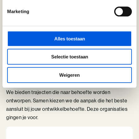
Talent Ontwikkelings Programma (BaakBoost)
Marketing
Teamleiderschap
Hoog gewaardeerd door onze klanten
Veilig Leiden
Alles toestaan
Young Executives Program
Young Executives Program Compact
Selectie toestaan
Zij haalden de Baak binnen
Weigeren
We bieden trajecten die naar behoefte worden
ontworpen. Samen kiezen we de aanpak die het beste
aansluit bij jouw ontwikkelbehoefte. Deze organisaties
gingen je voor.