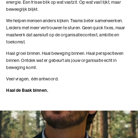
samenkomen
energie. Een frisse blik op wat vastzit. Op wat vast lijkt, maar
Leer technologie verbinden aan de koers, inrichting
beweeglijk blijkt.
Bezoek ons in Noordwijk of Driebergen
Adresgegevens
en doel van je organisatie
We helpen mensen anders kijken. Teams beter samenwerken.
Voor leiders en strategische professionals die
Leiders met meer vertrouwen te sturen. Geen quick fixes, maar
Wij zoeken collega's
richting geven aan een organisatiecontext die door
maatwerk dat aansluit op de organisatiecontext, ambitie en
technologie verandert
Kom jij ons team versterken?
toekomst.
4 modules in 7 dagen
Bekijk onze vacatures
10+ jaar werkervaring
Haal groei binnen. Haal beweging binnen. Haal perspectieven
Benieuwd wat we voor jouw organisatie
binnen. Ontdek wat er gebeurt als jouw organisatie echt in
kunnen betekenen?
beweging komt.
Plan eenvoudig een vrijblijvend adviesgesprek in en dan
Alle trainingen
Veel vragen, één antwoord:
verkennen we samen de mogelijkheden die passen bij
jouw vraag of organisatie.
Haal de Baak binnen.
Adviesgesprek Incompany
Authentiek Profileren
Authentiek Profileren (BaakBoost)
Beïnvloeden, Leiden, Positioneren
Bezielend Leiderschap