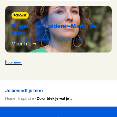
PODCAST
Ongeboren Leiders - Marijn de
Vries
Luister op Spotify
Bekijk op YouTube
Meer info
Toon meer
Je bevindt je hier:
Home
Inspiratie
Zo ontdek je wat je ...