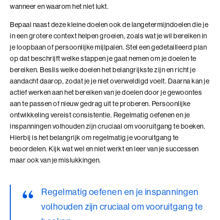
Talent Ontwikkelings Programma (BaakBoost)
wanneer en waarom het niet lukt.
Teamleiderschap
Bepaal naast deze kleine doelen ook de langetermijndoelen die je
in een grotere context helpen groeien, zoals wat je wil bereiken in
Veilig Leiden
je loopbaan of persoonlijke mijlpalen. Stel een gedetailleerd plan
op dat beschrijft welke stappen je gaat nemen om je doelen te
Young Executives Program
bereiken. Beslis welke doelen het belangrijkste zijn en richt je
aandacht daarop, zodat je je niet overweldigd voelt. Daarna kan je
Young Executives Program Compact
actief werken aan het bereiken van je doelen door je gewoontes
aan te passen of nieuw gedrag uit te proberen. Persoonlijke
ontwikkeling vereist consistentie. Regelmatig oefenen en je
inspanningen volhouden zijn cruciaal om vooruitgang te boeken.
Hierbij is het belangrijk om regelmatig je vooruitgang te
beoordelen. Kijk wat wel en niet werkt en leer van je successen
maar ook van je mislukkingen.
Regelmatig oefenen en je inspanningen
volhouden zijn cruciaal om vooruitgang te