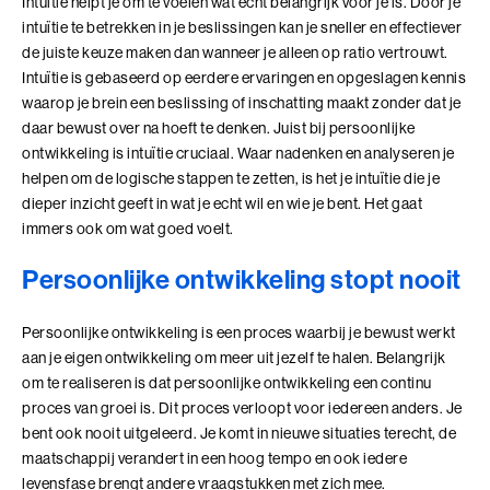
Intuïtie helpt je om te voelen wat echt belangrijk voor je is. Door je
intuïtie te betrekken in je beslissingen kan je sneller en effectiever
Coachend Leiderschap
de juiste keuze maken dan wanneer je alleen op ratio vertrouwt.
Intuïtie is gebaseerd op eerdere ervaringen en opgeslagen kennis
Coachend Leiderschap (BaakBoost)
waarop je brein een beslissing of inschatting maakt zonder dat je
daar bewust over na hoeft te denken. Juist bij persoonlijke
Communicatie met Impact
ontwikkeling is intuïtie cruciaal. Waar nadenken en analyseren je
helpen om de logische stappen te zetten, is het je intuïtie die je
De Essentie
dieper inzicht geeft in wat je echt wil en wie je bent. Het gaat
De Informele Leider
immers ook om wat goed voelt.
Persoonlijke ontwikkeling stopt nooit
De Informele Leider (BaakBoost)
De Zelfbewuste Leider
Persoonlijke ontwikkeling is een proces waarbij je bewust werkt
aan je eigen ontwikkeling om meer uit jezelf te halen. Belangrijk
Effectieve Persoonlijke Communicatie
om te realiseren is dat persoonlijke ontwikkeling een continu
proces van groei is. Dit proces verloopt voor iedereen anders. Je
Effectieve Persoonlijke Communicatie (BaakBoost)
bent ook nooit uitgeleerd. Je komt in nieuwe situaties terecht, de
maatschappij verandert in een hoog tempo en ook iedere
High Performance Leadership
levensfase brengt andere vraagstukken met zich mee.