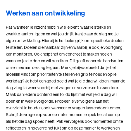
Perfectionisme in Balans (BaakBoost)
Werken aan ontwikkeling
Persoonlijke Kracht
Pas wanneer je inzicht hebt in wie je bent, waar je sterke en
Persoonlijke Kracht (BaakBoost)
zwakke kanten liggen en wat jou drijft, kan je aan de slag met je
eigen ontwikkeling. Hierbij is het belangrijk om specifieke doelen
Professioneel Adviseren
te stellen. Doelen die haalbaar zijn en waarbij je ook je voortgang
Professioneel Adviseren (BaakBoost)
kan monitoren. Ook helpt het om concreet te maken hoe en
wanneer je die doelen wil bereiken. Dit geeft concrete handvatten
Projectmanagement
om ermee aan de slag te gaan. Merk je bijvoorbeeld dat je het
moeilijk vindt om prioriteiten te stellen en grip te houden op je
Senior Excellence
werkdag? Je hebt een goed beeld wat je die dag wil doen, maar de
dag vliegt alweer voorbij met vragen en verzoeken tussendoor.
Strategisch Adviseren
Maak dan iedere ochtend een to-do lijst met wat je die dag wil
doen en in welke volgorde. Probeer je vervolgens aan het
Strategisch Leiderschap Programma
overzicht te houden, ook wanneer er vragen tussendoor komen.
Schrijf de vragen op voor een later moment en pak het alleen op
Talent Ontwikkelings Programma
als het die dag spoed heeft. Pak vervolgens ook momenten om te
reflecteren in hoeverre het lukt om op deze manier te werken en