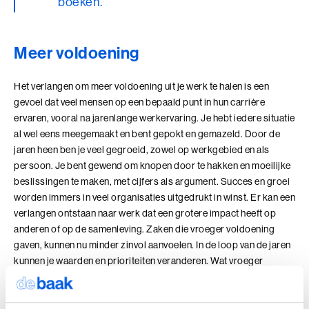
boeken.
Meer voldoening
Het verlangen om meer voldoening uit je werk te halen is een
gevoel dat veel mensen op een bepaald punt in hun carrière
ervaren, vooral na jarenlange werkervaring. Je hebt iedere situatie
al wel eens meegemaakt en bent gepokt en gemazeld. Door de
jaren heen ben je veel gegroeid, zowel op werkgebied en als
persoon. Je bent gewend om knopen door te hakken en moeilijke
beslissingen te maken, met cijfers als argument. Succes en groei
worden immers in veel organisaties uitgedrukt in winst. Er kan een
verlangen ontstaan naar werk dat een grotere impact heeft op
anderen of op de samenleving. Zaken die vroeger voldoening
gaven, kunnen nu minder zinvol aanvoelen. In de loop van de jaren
kunnen je waarden en prioriteiten veranderen. Wat vroeger
belangrijk was of wat je als succesvol zag, kan nu worden
overschaduwd door andere waarden, zoals persoonlijke
voldoening, zingeving of werkplezier. Je wil op zoek naar