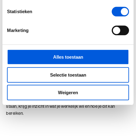
bijdraagt aan het welzijn van anderen. Door te luisteren naar je
intuïtie, kun je beslissingen nemen die niet alleen rationeel
Statistieken
kloppen, maar die ook diepgaand voldoening geven en aansluiten
bij wie je in essentie bent als mens en leider.
Marketing
Richting kiezen
De zoektocht naar wat je echt wil, vraagt om meer dan enkel
Alles toestaan
rationeel denken. Persoonlijke ontwikkeling is een doorlopend
proces van zelfreflectie en groei. Iedere fase in je leven en carrière
vragen opnieuw om reflectie en een herijking van je drijfveren en
Selectie toestaan
waarden. Of je nu zoekt naar meer balans in je leven, een duidelijk
richting in je carrière, zoekt naar hoe jij meer maatschappelijke
impact kan maken of iets kan doen waar je gelukkig van wordt.
Weigeren
Door ook op je gevoel te vertrouwen en bewust hierbij stil te
staan, krijg je inzicht in wat je werkelijk wil en hoe je dit kan
bereiken.