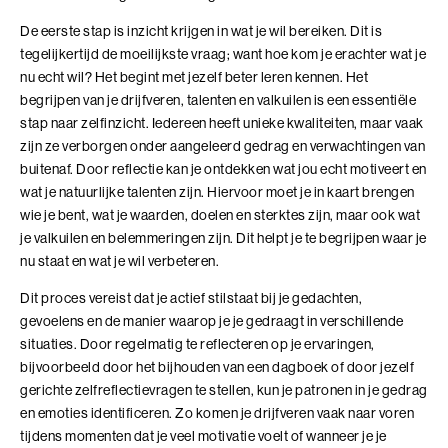
Ik en de Anderen
De eerste stap is inzicht krijgen in wat je wil bereiken. Dit is
tegelijkertijd de moeilijkste vraag; want hoe kom je erachter wat je
Ik en de Anderen (BaakBoost)
nu echt wil? Het begint met jezelf beter leren kennen. Het
begrijpen van je drijfveren, talenten en valkuilen is een essentiële
Invloed in Complexiteit
stap naar zelfinzicht. Iedereen heeft unieke kwaliteiten, maar vaak
zijn ze verborgen onder aangeleerd gedrag en verwachtingen van
Inzicht in Ambitie
buitenaf. Door reflectie kan je ontdekken wat jou echt motiveert en
wat je natuurlijke talenten zijn. Hiervoor moet je in kaart brengen
Jouw Kracht in Culturele Diversiteit
wie je bent, wat je waarden, doelen en sterktes zijn, maar ook wat
je valkuilen en belemmeringen zijn. Dit helpt je te begrijpen waar je
Leiden van Veranderingen
nu staat en wat je wil verbeteren.
Leiden van Veranderingen (BaakBoost)
Dit proces vereist dat je actief stilstaat bij je gedachten,
gevoelens en de manier waarop je je gedraagt in verschillende
Leiderschap door Vrouwen
situaties. Door regelmatig te reflecteren op je ervaringen,
bijvoorbeeld door het bijhouden van een dagboek of door jezelf
Leiderschap en Reflectie in de Publieke Sector
gerichte zelfreflectievragen te stellen, kun je patronen in je gedrag
en emoties identificeren. Zo komen je drijfveren vaak naar voren
Leiderschap en Reflectie in de Publieke Sector (BaakBoost)
tijdens momenten dat je veel motivatie voelt of wanneer je je