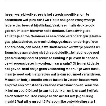
Adviesgesprek trainingen
Young Talent
Personal Coaching
Missie en visie
Thema's
Adviesgesprek Incompany
Professionals
Executive Coaching
Locaties
In een wereld vol keuzes is het steeds moeilijker om te
Communicatie
ontdekken wat je nu echt wil. Het is ook geen vraag waar je
Veelgestelde vragen
Professionele vaardigheden
Loopbaancoaching
Onze mensen
Invloed en verandermanagement
iedere dag bewust bij stilstaat. Vaak is er in alle drukte ook
Pers of samenwerkingen
geen ruimte om hierover na te denken. Soms dwingt de
Teams
Keuzes maken: Reflact-now
Positieve impact
Leiderschap
situatie je er toe. Wanneer er een grote verandering in je leven
gaat plaatsvinden, een verhuizing, gezinsverandering of een
Stevige basis voor leiderschap
Leerfilosofie
Persoonlijke ontwikkeling
andere baan, dan moet je wel nadenken over wat je precies wil.
Soms is de aanleiding niet direct duidelijk. Je hebt het gevoel
Verdiepend leiderschap
Werken bij
geen duidelijk doel of precieze richting in je leven te hebben.
Coach opleidingen
Je wil ergens beter in worden, maar waarin? Of je merkt dat je
Cultuur en leiderschapsontwikkeling
Coach Practitioner
het gevoel hebt dat je geen voldoening meer uit je werk haalt,
Maatschappelijke impact
NIEUW
maar je weet ook niet precies wat je dan zou moet veranderen.
De Teamcoach
Misschien heb je moeite om de balans te vinden tussen werk
Leiderschap, Mens en Technologie
Informatiebijeenkomst
en privé en komt steeds vaker de vraag naar boven: waar doe
Verdiep je leiderschap in relatie tot technologie, AI
ik het nu voor? Dit zet je aan het denken en je ervaart twijfels
en strategie
en onzekerheid. Hoe kom je er dan achter wat je gelukkig
Ontwikkel oordeelsvermogen in complexe
maakt? Wat wil je nu echt? Persoonlijke ontwikkeling start
vraagstukken waar mens en technologie
Onze locaties