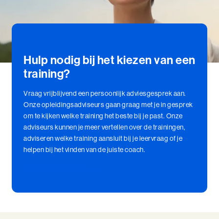
Hulp nodig bij het kiezen van een
training?
Vraag vrijblijvend een persoonlijk adviesgesprek aan.
Onze opleidingsadviseurs gaan graag met je in gesprek
om te kijken welke training het beste bij je past. Onze
adviseurs kunnen je meer vertellen over de trainingen,
adviseren welke training aansluit bij je leervraag of je
helpen bij het vinden van de juiste coach.
Plan een adviesgesprek