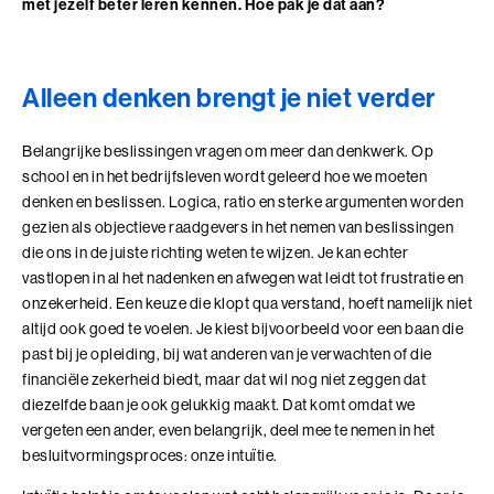
met jezelf beter leren kennen. Hoe pak je dat aan?
samenkomen
Leer technologie verbinden aan de koers, inrichting
Bezoek ons in Noordwijk of Driebergen
Adresgegevens
en doel van je organisatie
Voor leiders en strategische professionals die
Alleen denken brengt je niet verder
Wij zoeken collega's
richting geven aan een organisatiecontext die door
technologie verandert
Kom jij ons team versterken?
Belangrijke beslissingen vragen om meer dan denkwerk. Op
4 modules in 7 dagen
Bekijk onze vacatures
10+ jaar werkervaring
school en in het bedrijfsleven wordt geleerd hoe we moeten
Benieuwd wat we voor jouw organisatie
denken en beslissen. Logica, ratio en sterke argumenten worden
kunnen betekenen?
gezien als objectieve raadgevers in het nemen van beslissingen
die ons in de juiste richting weten te wijzen. Je kan echter
Plan eenvoudig een vrijblijvend adviesgesprek in en dan
vastlopen in al het nadenken en afwegen wat leidt tot frustratie en
Alle trainingen
verkennen we samen de mogelijkheden die passen bij
onzekerheid. Een keuze die klopt qua verstand, hoeft namelijk niet
jouw vraag of organisatie.
altijd ook goed te voelen. Je kiest bijvoorbeeld voor een baan die
Adviesgesprek Incompany
Authentiek Profileren
past bij je opleiding, bij wat anderen van je verwachten of die
financiële zekerheid biedt, maar dat wil nog niet zeggen dat
Authentiek Profileren (BaakBoost)
diezelfde baan je ook gelukkig maakt. Dat komt omdat we
vergeten een ander, even belangrijk, deel mee te nemen in het
Beïnvloeden, Leiden, Positioneren
besluitvormingsproces: onze intuïtie.
Bezielend Leiderschap