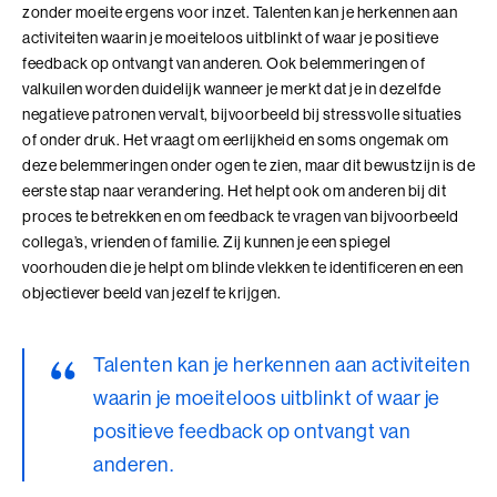
zonder moeite ergens voor inzet. Talenten kan je herkennen aan
Leiderschap, Mens en Technologie
activiteiten waarin je moeiteloos uitblinkt of waar je positieve
feedback op ontvangt van anderen. Ook belemmeringen of
Leidinggeven aan eigenwijze Professionals
valkuilen worden duidelijk wanneer je merkt dat je in dezelfde
negatieve patronen vervalt, bijvoorbeeld bij stressvolle situaties
Leidinggeven aan eigenwijze Professionals (BaakBoost)
of onder druk. Het vraagt om eerlijkheid en soms ongemak om
Leren Leiden
deze belemmeringen onder ogen te zien, maar dit bewustzijn is de
eerste stap naar verandering. Het helpt ook om anderen bij dit
Leren Leiden (BaakBoost)
proces te betrekken en om feedback te vragen van bijvoorbeeld
collega’s, vrienden of familie. Zij kunnen je een spiegel
Management van Mensen
voorhouden die je helpt om blinde vlekken te identificeren en een
objectiever beeld van jezelf te krijgen.
Management van Mensen (BaakBoost)
Moeilijke Gesprekken Voeren
Talenten kan je herkennen aan activiteiten
waarin je moeiteloos uitblinkt of waar je
Moeilijke Gesprekken Voeren (BaakBoost)
positieve feedback op ontvangt van
Perfectionisme in Balans
anderen.