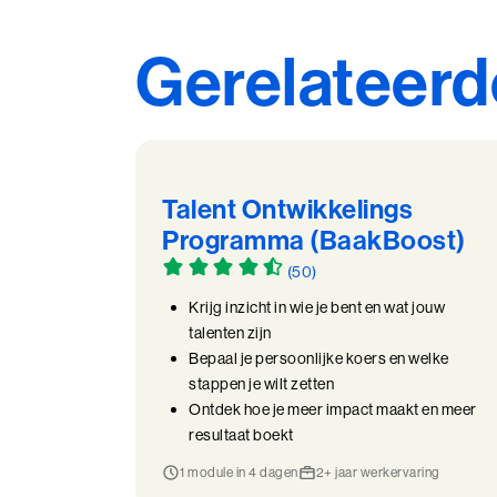
Gerelateerd
Talent Ontwikkelings
Programma (BaakBoost)
(50)
Krijg inzicht in wie je bent en wat jouw
talenten zijn
Bepaal je persoonlijke koers en welke
stappen je wilt zetten
Ontdek hoe je meer impact maakt en meer
resultaat boekt
1 module in 4 dagen
2+ jaar werkervaring