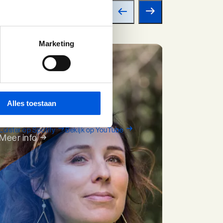
Marketing
PODCAST
Ongeboren
Leiders - Marijn de
Alles toestaan
Vries
Luister op Spotify
Bekijk op YouTube
Meer info
ARTIKEL