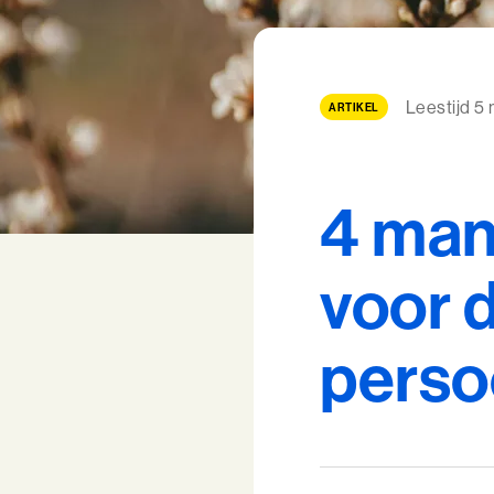
Leestijd 5
ARTIKEL
4 man
voor d
persoo