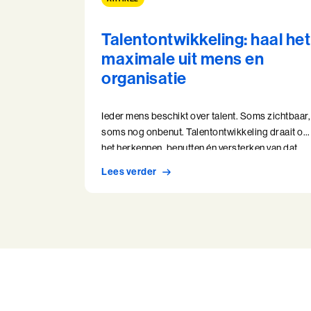
Talentontwikkeling: haal het
maximale uit mens en
organisatie
Ieder mens beschikt over talent. Soms zichtbaar,
soms nog onbenut. Talentontwikkeling draait om
het herkennen, benutten én versterken van dat
unieke potentieel. Op een manier die duurzaam
Lees verder
bijdraagt aan persoonlijke groei én
organisatiedoelen. Zeker in een tijd waarin
verandering de norm is, wordt het ontwikkelen
van talenten steeds belangrijker. Voor
medewerkers, teams en leiders.