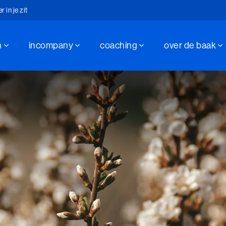
in je zit
n
incompany
coaching
over de baak
hap sinds 1947
in je zit