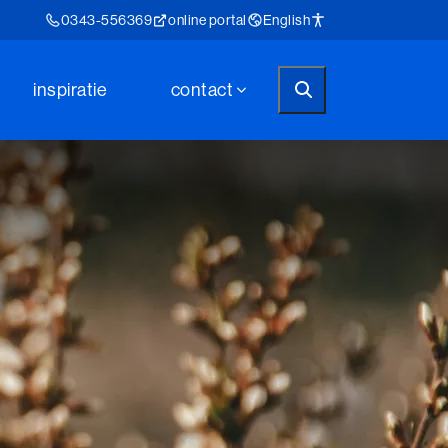
0343-556369
online portal
English
inspiratie
contact