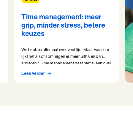
Time management: meer
grip, minder stress, betere
keuzes
We hebben allemaal evenveel tijd. Maar waarom
lijkt het alsof sommigen er meer uithalen dan
anderen? Time management gaat niet alleen over
efficiënt plannen of eindeloos lijstjes afvinken.
Lees verder
Het raakt aan iets diepers: jouw vermogen om
bewust keuzes te maken. Over wat je doet,
wanneer je het doet en, misschien wel het
belangrijkst, waarom je het doet.