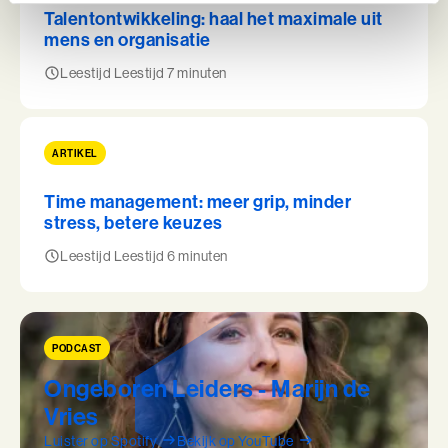
Talentontwikkeling: haal het maximale uit
mens en organisatie
Leestijd Leestijd 7 minuten
ARTIKEL
Time management: meer grip, minder
stress, betere keuzes
Leestijd Leestijd 6 minuten
PODCAST
Ongeboren Leiders - Marijn de
Vries
Luister op Spotify
Bekijk op YouTube