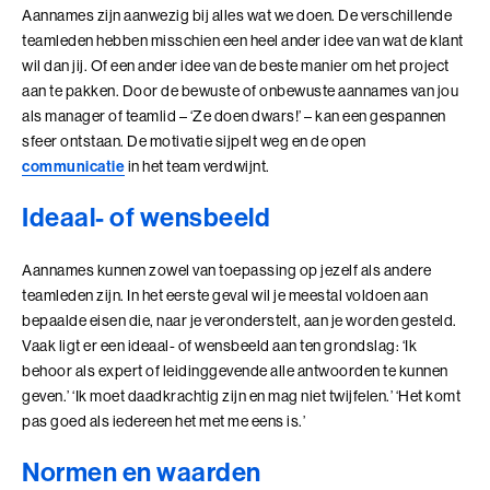
samenkomen
Aannames zijn aanwezig bij alles wat we doen. De verschillende
Leer technologie verbinden aan de koers, inrichting
Bezoek ons in Noordwijk of Driebergen
teamleden hebben misschien een heel ander idee van wat de klant
Adresgegevens
en doel van je organisatie
wil dan jij. Of een ander idee van de beste manier om het project
Voor leiders en strategische professionals die
aan te pakken. Door de bewuste of onbewuste aannames van jou
Wij zoeken collega's
richting geven aan een organisatiecontext die door
als manager of teamlid – ‘Ze doen dwars!’ – kan een gespannen
technologie verandert
sfeer ontstaan. De motivatie sijpelt weg en de open
Kom jij ons team versterken?
4 modules in 7 dagen
Bekijk onze vacatures
communicatie
in het team verdwijnt.
10+ jaar werkervaring
Benieuwd wat we voor jouw organisatie
Ideaal- of wensbeeld
kunnen betekenen?
Plan eenvoudig een vrijblijvend adviesgesprek in en dan
Aannames kunnen zowel van toepassing op jezelf als andere
Alle trainingen
verkennen we samen de mogelijkheden die passen bij
teamleden zijn. In het eerste geval wil je meestal voldoen aan
jouw vraag of organisatie.
bepaalde eisen die, naar je veronderstelt, aan je worden gesteld.
Adviesgesprek Incompany
Authentiek Profileren
Vaak ligt er een ideaal- of wensbeeld aan ten grondslag: ‘Ik
behoor als expert of leidinggevende alle antwoorden te kunnen
Authentiek Profileren (BaakBoost)
geven.’ ‘Ik moet daadkrachtig zijn en mag niet twijfelen.’ ‘Het komt
pas goed als iedereen het met me eens is.’
Beïnvloeden, Leiden, Positioneren
Normen en waarden
Bezielend Leiderschap