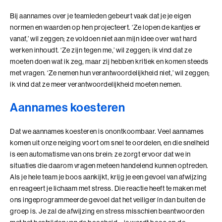
Bij aannames over je teamleden gebeurt vaak dat je je eigen
Coachend Leiderschap
normen en waarden op hen projecteert. ‘Ze lopen de kantjes er
Coachend Leiderschap (BaakBoost)
vanaf,’ wil zeggen; ze voldoen niet aan mijn idee over wat hard
werken inhoudt. ‘Ze zijn tegen me,’ wil zeggen; ik vind dat ze
Communicatie met Impact
moeten doen wat ik zeg, maar zij hebben kritiek en komen steeds
met vragen. ‘Ze nemen hun verantwoordelijkheid niet,’ wil zeggen;
De Essentie
ik vind dat ze meer verantwoordelijkheid moeten nemen.
De Informele Leider
Aannames koesteren
De Informele Leider (BaakBoost)
Dat we aannames koesteren is onontkoombaar. Veel aannames
komen uit onze neiging voort om snel te oordelen, en die snelheid
De Zelfbewuste Leider
is een automatisme van ons brein: ze zorgt ervoor dat we in
situaties die daarom vragen meteen handelend kunnen optreden.
Effectieve Persoonlijke Communicatie
Als je hele team je boos aankijkt, krijg je een gevoel van afwijzing
en reageert je lichaam met stress. Die reactie heeft te maken met
Effectieve Persoonlijke Communicatie (BaakBoost)
ons ingeprogrammeerde gevoel dat het veiliger ín dan buiten de
groep is. Je zal de afwijzing en stress misschien beantwoorden
High Performance Leadership