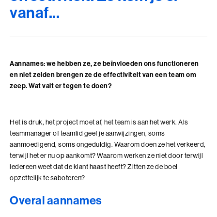
Adviesgesprek trainingen
vanaf...
Young Talent
Personal Coaching
Missie en visie
Thema's
Adviesgesprek Incompany
Professionals
Executive Coaching
Locaties
Communicatie
Veelgestelde vragen
Professionele vaardigheden
Loopbaancoaching
Onze mensen
Invloed en verandermanagement
Pers of samenwerkingen
Aannames: we hebben ze, ze beïnvloeden ons functioneren
Teams
Keuzes maken: Reflact-now
Positieve impact
Leiderschap
en niet zelden brengen ze de effectiviteit van een team om
zeep. Wat valt er tegen te doen?
Stevige basis voor leiderschap
Leerfilosofie
Persoonlijke ontwikkeling
Verdiepend leiderschap
Werken bij
Het is druk, het project moet af, het team is aan het werk. Als
Coach opleidingen
Cultuur en leiderschapsontwikkeling
teammanager of teamlid geef je aanwijzingen, soms
Coach Practitioner
aanmoedigend, soms ongeduldig. Waarom doen ze het verkeerd,
Maatschappelijke impact
NIEUW
De Teamcoach
terwijl het er nu op aankomt? Waarom werken ze niet door terwijl
Leiderschap, Mens en Technologie
iedereen weet dat de klant haast heeft? Zitten ze de boel
Informatiebijeenkomst
Verdiep je leiderschap in relatie tot technologie, AI
opzettelijk te saboteren?
en strategie
Overal aannames
Ontwikkel oordeelsvermogen in complexe
vraagstukken waar mens en technologie
Onze locaties