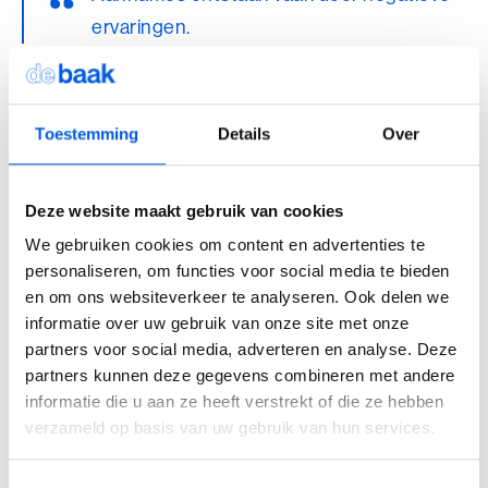
ervaringen.
‘We zijn vaak reactief naar onze omgeving’, zegt De Graaff. ‘We
zijn vooral bezig met wat we meemaken en hoe anderen naar ons
Toestemming
Details
Over
kijken.’ De negatieve gevoelens die daarmee gepaard gaan,
kosten veel energie. In plaats van te reageren op de omgeving is
het vaak beter je eigen missie voorop te zetten, aldus De Graaff:
Deze website maakt gebruik van cookies
‘Als je uitgaat van wat je zelf belangrijk vindt, krijg je een heel
We gebruiken cookies om content en advertenties te
ander perspectief.’ Het gaat dan niet meer om de vraag wat
personaliseren, om functies voor social media te bieden
iedereen ervan vindt, maar wat je toe te voegen hebt. Positieve
aannames – waar je goed in bent, wat je drijfveren zijn – nemen de
en om ons websiteverkeer te analyseren. Ook delen we
plaats in van negatieve: wat je allemaal níet goed doet. De Graaff:
informatie over uw gebruik van onze site met onze
‘Als je werkt vanuit een heldere visie en de aanwezige kwaliteiten
partners voor social media, adverteren en analyse. Deze
in het team, wordt de invloed van eventuele aannames minder
partners kunnen deze gegevens combineren met andere
groot.’
informatie die u aan ze heeft verstrekt of die ze hebben
verzameld op basis van uw gebruik van hun services.
Ezelsbruggetje
Toestemmingsselectie