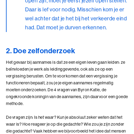
open zijn, moet je eerst jezelf open stellen.
Perfectionisme in Balans (BaakBoost)
Daar is lef voor nodig. Misschien kom je er
Persoonlijke Kracht
wel achter dat je het bij het verkeerde eind
had. Dat moet je durven erkennen.
Persoonlijke Kracht (BaakBoost)
Professioneel Adviseren
2. Doe zelfonderzoek
Professioneel Adviseren (BaakBoost)
Het gevaar bij aannames is dat ze een eigen leven gaan leiden: ze
Projectmanagement
beïnvloeden je werk als leidinggevende, ook als ze op een
vergissing berusten. Om te voorkomen dat een vergissing je
Senior Excellence
functioneren bepaalt, zou je je eigen aannames regelmatig
moeten onderzoeken. De 4 vragen van Byron Katie, de
Strategisch Adviseren
ongekroonde koningin van de aannames, zijn daarvoor een goede
methode.
Strategisch Leiderschap Programma
De vragen zijn: Is het waar? Kun je absoluut zeker weten dat het
Talent Ontwikkelings Programma
waar is? Hoe reageer je op die gedachte? Wie zou je zijn zonder
die gedachte? Vaak hebben we bijvoorbeeld het idee dat mensen