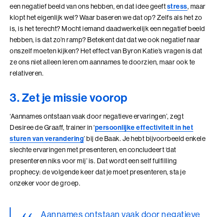
Talent Ontwikkelings Programma (BaakBoost)
een negatief beeld van ons hebben, en dat idee geeft
stress
, maar
klopt het eigenlijk wel? Waar baseren we dat op? Zelfs als het zo
Teamleiderschap
is, is het terecht? Mocht iemand daadwerkelijk een negatief beeld
hebben, is dat zo’n ramp? Betekent dat dat we ook negatief naar
Veilig Leiden
onszelf moeten kijken? Het effect van Byron Katie’s vragen is dat
ze ons niet alleen leren om aannames te doorzien, maar ook te
Young Executives Program
relativeren.
Young Executives Program Compact
3. Zet je missie voorop
‘Aannames ontstaan vaak door negatieve ervaringen’, zegt
Desiree de Graaff, trainer in ‘
persoonlijke effectiviteit in het
sturen van verandering
’ bij de Baak. Je hebt bijvoorbeeld enkele
slechte ervaringen met presenteren, en concludeert ‘dat
presenteren niks voor mij’ is. Dat wordt een self fulfilling
prophecy: de volgende keer dat je moet presenteren, sta je
onzeker voor de groep.
Aannames ontstaan vaak door negatieve