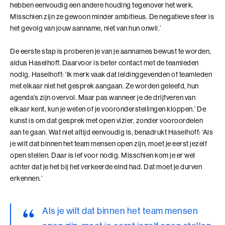
hebben eenvoudig een andere houding tegenover het werk.
Leiderschap, Mens en Technologie
Misschien zijn ze gewoon minder ambitieus. De negatieve sfeer is
het gevolg van jouw aanname, niet van hun onwil.’
Leidinggeven aan eigenwijze Professionals
De eerste stap is proberen je van je aannames bewust te worden,
Leidinggeven aan eigenwijze Professionals (BaakBoost)
aldus Haselhoff. Daarvoor is beter contact met de teamleden
nodig. Haselhoff: ‘Ik merk vaak dat leidinggevenden of teamleden
Leren Leiden
met elkaar niet het gesprek aangaan. Ze worden geleefd, hun
Leren Leiden (BaakBoost)
agenda’s zijn overvol. Maar pas wanneer je de drijfveren van
elkaar kent, kun je weten of je vooronderstellingen kloppen.’ De
Management van Mensen
kunst is om dat gesprek met open vizier, zonder vooroordelen
aan te gaan. Wat niet altijd eenvoudig is, benadrukt Haselhoff: ‘Als
Management van Mensen (BaakBoost)
je wilt dat binnen het team mensen open zijn, moet je eerst jezelf
open stellen. Daar is lef voor nodig. Misschien kom je er wel
Moeilijke Gesprekken Voeren
achter dat je het bij het verkeerde eind had. Dat moet je durven
erkennen.’
Moeilijke Gesprekken Voeren (BaakBoost)
Perfectionisme in Balans
Als je wilt dat binnen het team mensen