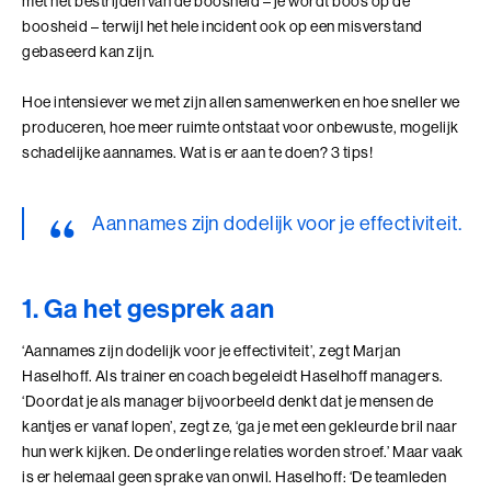
met het bestrijden van de boosheid – je wordt boos op de
boosheid – terwijl het hele incident ook op een misverstand
Ik en de Anderen
gebaseerd kan zijn.
Ik en de Anderen (BaakBoost)
Hoe intensiever we met zijn allen samenwerken en hoe sneller we
Invloed in Complexiteit
produceren, hoe meer ruimte ontstaat voor onbewuste, mogelijk
schadelijke aannames. Wat is er aan te doen? 3 tips!
Inzicht in Ambitie
Jouw Kracht in Culturele Diversiteit
Aannames zijn dodelijk voor je effectiviteit.
Leiden van Veranderingen
1. Ga het gesprek aan
Leiden van Veranderingen (BaakBoost)
‘Aannames zijn dodelijk voor je effectiviteit’, zegt Marjan
Leiderschap door Vrouwen
Haselhoff. Als trainer en coach begeleidt Haselhoff managers.
‘Doordat je als manager bijvoorbeeld denkt dat je mensen de
Leiderschap en Reflectie in de Publieke Sector
kantjes er vanaf lopen’, zegt ze, ‘ga je met een gekleurde bril naar
hun werk kijken. De onderlinge relaties worden stroef.’ Maar vaak
Leiderschap en Reflectie in de Publieke Sector (BaakBoost)
is er helemaal geen sprake van onwil. Haselhoff: ‘De teamleden