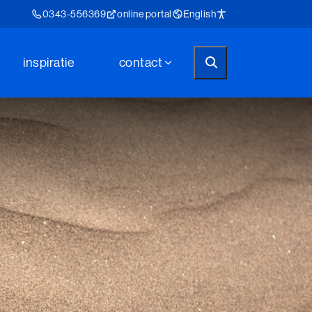
0343-556369
online portal
English
inspiratie
contact