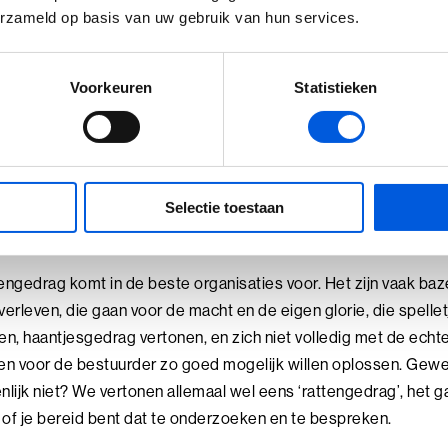
. De ervaring leert dat het gewenste eindresultaat zich niet la
erzameld op basis van uw gebruik van hun services.
oord, gewikt en gewogen moeten worden. De resultaten krijgen
teindelijk het hele proces verkort: de kans op bezwaarprocedu
Voorkeuren
Statistieken
dat je kiest voor een complete oplossing.
: Politiek en ambtenarij zi
kheden wat betreft bureau
Selectie toestaan
tengedrag komt in de beste organisaties voor. Het zijn vaak ba
verleven, die gaan voor de macht en de eigen glorie, die spelle
en, haantjesgedrag vertonen, en zich niet volledig met de echte
en voor de bestuurder zo goed mogelijk willen oplossen. Gewe
nlijk niet? We vertonen allemaal wel eens ‘rattengedrag’, het 
 of je bereid bent dat te onderzoeken en te bespreken.