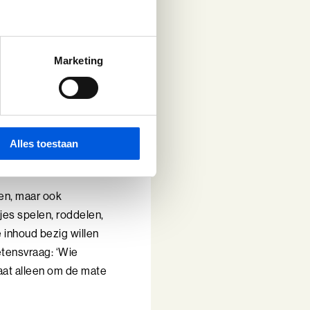
at bespoedigen, maar
 dan een integrale
res e.d. is dan immers
Marketing
jn andere
politiek
Alles toestaan
zen, maar ook
tjes spelen, roddelen,
 inhoud bezig willen
tensvraag: ‘Wie
gaat alleen om de mate