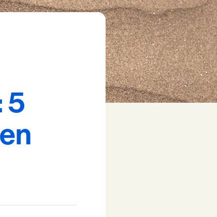
 5
ren