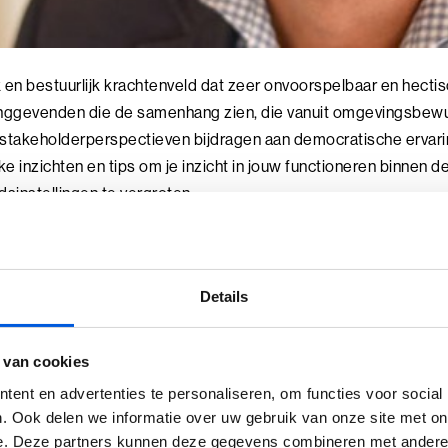
 en bestuurlijk krachtenveld dat zeer onvoorspelbaar en hectis
dinggevenden die de samenhang zien, die vanuit omgevingsbewu
stakeholderperspectieven bijdragen aan democratische ervaringe
jke inzichten en tips om je inzicht in jouw functioneren binnen 
sinstellingen te vergroten.
: De koninklijke route is d
Details
 van cookies
ordt samenwerking met de diverse belanghebbenden of stakeh
ent en advertenties te personaliseren, om functies voor social
breed gedragen besluiten te komen. Dit is de koninklijke route
. Ook delen we informatie over uw gebruik van onze site met on
id aan om een besluitvormingsproces te bespoedigen. De verle
e. Deze partners kunnen deze gegevens combineren met andere i