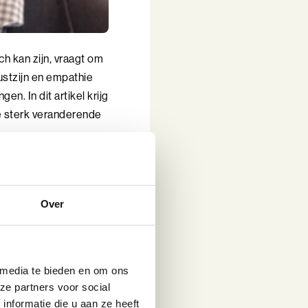
ch kan zijn, vraagt om
stzijn en empathie
n. In dit artikel krijg
de sterk veranderende
e snelste
Over
olders gezien als
 media te bieden en om ons
. Soms dient zich
ze partners voor social
iding is dan groot om
nformatie die u aan ze heeft