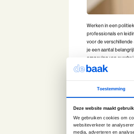
Werken in een politiek
professionals en lei
voor de verschillende 
je een aantal belangri
omgeving van overheid
Inzicht 1
route
Toestemming
Deze website maakt gebruik
Binnen de overheid w
We gebruiken cookies om cont
een oplossing om tot 
websiteverkeer te analyseren
echter een gelegenhe
media, adverteren en analys