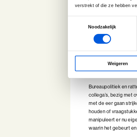
de bocht af te snijden
verstrekt of die ze hebben v
dat alle belangen geh
Toestemmingsselectie
waarde waardoor je ui
Noodzakelijk
aanzienlijk kleiner om
Inzicht 2
werkelij
Weigeren
Bureaupolitiek en rat
collega’s, bezig met o
met de eer gaan strijk
houden of vraagstukk
manipuleert er nu eige
waarin het gebeurt en