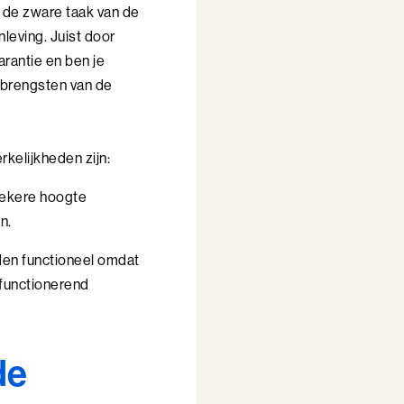
 de zware taak van de
eving. Juist door
arantie en ben je
pbrengsten van de
rkelijkheden zijn:
 zekere hoogte
n.
elden functioneel omdat
 functionerend
de