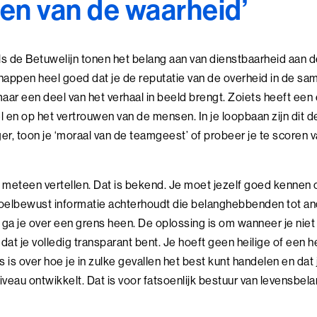
n van de waarheid’
s de Betuwelijn tonen het belang aan van dienstbaarheid aan d
ppen heel goed dat je de reputatie van de overheid in de sam
 maar een deel van het verhaal in beeld brengt. Zoiets heeft ee
l en op het vertrouwen van de mensen. In je loopbaan zijn dit
ger, toon je ‘moraal van de teamgeest’ of probeer je te scoren 
les meteen vertellen. Dat is bekend. Je moet jezelf goed kenne
doelbewust informatie achterhoudt die belanghebbenden tot a
a je over een grens heen. De oplossing is om wanneer je niet al
at je volledig transparant bent. Je hoeft geen heilige of een he
is over hoe je in zulke gevallen het best kunt handelen en dat
eau ontwikkelt. Dat is voor fatsoenlijk bestuur van levensbela